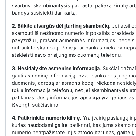
svarbus, skambinantysis paprastai palieka žinutę ar
bandys susisiekti dar kartą.
2. Būkite atsargūs dėl įtartinų skambučių.
Jei atsilie
skambutį iš nežinomo numerio ir pokalbis prasideda į
pavyzdžiui, prašant asmeninės informacijos, nedelsi
nutraukite skambutį. Policija ar bankas niekada nepr
atskleisti savo prisijungimo duomenų telefonu.
3. Nesidalykite asmenine informacija.
Sukčiai dažna
gauti asmeninę informaciją, pvz., banko prisijungimo
duomenis, adresą ar asmens kodą. Niekada nesidaly
tokia informacija telefonu, net jei skambinantysis at
patikimas. Jūsų informacijos apsauga yra geriausias
išvengti sukčiavimo.
4. Patikrinkite numerio kilmę.
Yra įvairių paslaugų ir
kurias naudodami galite patikrinti, kas jums skambin
numerio neatpažįstate ir jis atrodo įtartinas, galite jį 