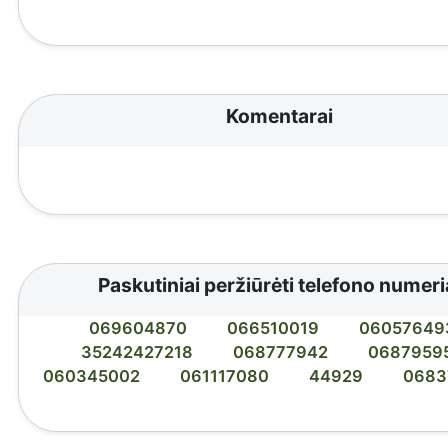
Komentarai
Paskutiniai peržiūrėti telefono numeri
069604870
066510019
06057649
35242427218
068777942
0687959
060345002
061117080
44929
0683