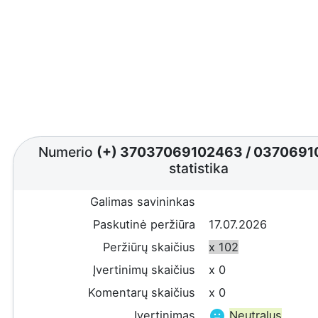
Numerio
(+) 37037069102463
/
0370691
statistika
Galimas savininkas
Paskutinė peržiūra
17.07.2026
Peržiūrų skaičius
x 102
Įvertinimų skaičius
x 0
Komentarų skaičius
x 0
Įvertinimas
Neutralus