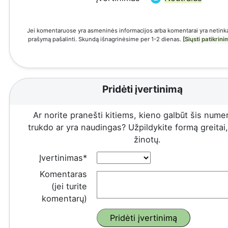
Jei komentaruose yra asmeninės informacijos arba komentarai yra netinka
prašymą pašalinti. Skundą išnagrinėsime per 1-2 dienas.
[Siųsti patikrin
Pridėti įvertinimą
Ar norite pranešti kitiems, kieno galbūt šis numeri
trukdo ar yra naudingas? Užpildykite formą greitai, 
žinotų.
Įvertinimas*
Komentaras
(jei turite
komentarų)