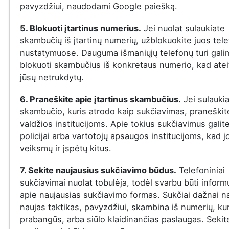
pavyzdžiui, naudodami Google paiešką.
5. Blokuoti įtartinus numerius.
Jei nuolat sulaukiate
skambučių iš įtartinų numerių, užblokuokite juos tel
nustatymuose. Dauguma išmaniųjų telefonų turi gal
blokuoti skambučius iš konkretaus numerio, kad ateit
jūsų netrukdytų.
6. Praneškite apie įtartinus skambučius.
Jei sulauki
skambučio, kuris atrodo kaip sukčiavimas, praneškite
valdžios institucijoms. Apie tokius sukčiavimus galit
policijai arba vartotojų apsaugos institucijoms, kad j
veiksmų ir įspėtų kitus.
7. Sekite naujausius sukčiavimo būdus.
Telefoniniai
sukčiavimai nuolat tobulėja, todėl svarbu būti infor
apie naujausias sukčiavimo formas. Sukčiai dažnai n
naujas taktikas, pavyzdžiui, skambina iš numerių, ku
prabangūs, arba siūlo klaidinančias paslaugas. Sekit