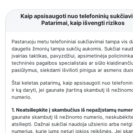
Kaip apsisaugoti nuo telefoninių sukčiav
Patarimai, kaip išvengti rizikos
Pastaruoju metu telefoniniai sukčiavimai tampa vis d
daugelis žmonių tampa sukčių aukomis. Sukčiai naud
įvairias taktikas, pavyzdžiui, apsimetinėja policininka
techninės pagalbos specialistais ar siūlo klaidinanči
pasiūlymus, siekdami išvilioti pinigus ar asmens du
Štai keletas patarimų, kaip apsisaugoti nuo telefonin
ir ką daryti, jei gaunate įtartiną skambutį iš nežinom
numerio.
1. Neatsiliepkite į skambučius iš nepažįstamų numer
gaunate skambutį iš nežinomo numerio, neskubėkit
atsiliepti. Dažnai sukčiai naudoja užsienio arba netgi
numerius, kurie jums neturi jokios reikšmės. Jei ska