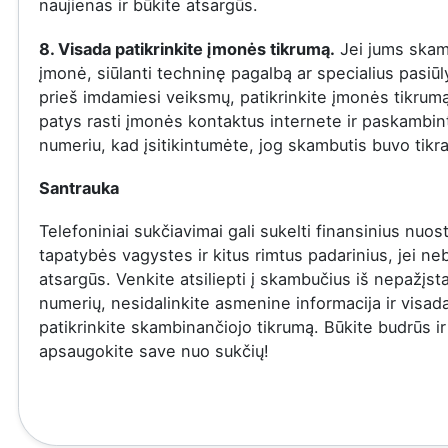
naujienas ir būkite atsargūs.
8. Visada patikrinkite įmonės tikrumą.
Jei jums skam
įmonė, siūlanti techninę pagalbą ar specialius pasiū
prieš imdamiesi veiksmų, patikrinkite įmonės tikrumą
patys rasti įmonės kontaktus internete ir paskambinti
numeriu, kad įsitikintumėte, jog skambutis buvo tikra
Santrauka
Telefoniniai sukčiavimai gali sukelti finansinius nuost
tapatybės vagystes ir kitus rimtus padarinius, jei ne
atsargūs. Venkite atsiliepti į skambučius iš nepažįs
numerių, nesidalinkite asmenine informacija ir visad
patikrinkite skambinančiojo tikrumą. Būkite budrūs ir
apsaugokite save nuo sukčių!