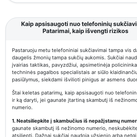
Kaip apsisaugoti nuo telefoninių sukčiav
Patarimai, kaip išvengti rizikos
Pastaruoju metu telefoniniai sukčiavimai tampa vis d
daugelis žmonių tampa sukčių aukomis. Sukčiai naud
įvairias taktikas, pavyzdžiui, apsimetinėja policininka
techninės pagalbos specialistais ar siūlo klaidinanči
pasiūlymus, siekdami išvilioti pinigus ar asmens du
Štai keletas patarimų, kaip apsisaugoti nuo telefonin
ir ką daryti, jei gaunate įtartiną skambutį iš nežinom
numerio.
1. Neatsiliepkite į skambučius iš nepažįstamų numer
gaunate skambutį iš nežinomo numerio, neskubėkit
atsiliepti. Dažnai sukčiai naudoja užsienio arba netgi