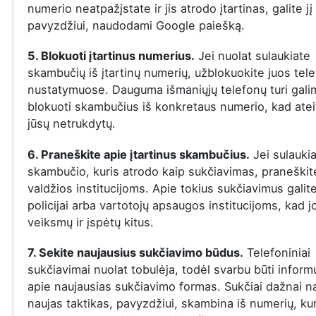
numerio neatpažįstate ir jis atrodo įtartinas, galite jį 
pavyzdžiui, naudodami Google paiešką.
5. Blokuoti įtartinus numerius.
Jei nuolat sulaukiate
skambučių iš įtartinų numerių, užblokuokite juos tel
nustatymuose. Dauguma išmaniųjų telefonų turi gal
blokuoti skambučius iš konkretaus numerio, kad ateit
jūsų netrukdytų.
6. Praneškite apie įtartinus skambučius.
Jei sulauki
skambučio, kuris atrodo kaip sukčiavimas, praneškite
valdžios institucijoms. Apie tokius sukčiavimus galit
policijai arba vartotojų apsaugos institucijoms, kad j
veiksmų ir įspėtų kitus.
7. Sekite naujausius sukčiavimo būdus.
Telefoniniai
sukčiavimai nuolat tobulėja, todėl svarbu būti infor
apie naujausias sukčiavimo formas. Sukčiai dažnai n
naujas taktikas, pavyzdžiui, skambina iš numerių, ku