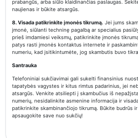
prabangūs, arba siūlo klaidinančias paslaugas. Sekit
naujienas ir būkite atsargūs.
8. Visada patikrinkite įmonės tikrumą.
Jei jums skam
įmonė, siūlanti techninę pagalbą ar specialius pasiū
prieš imdamiesi veiksmų, patikrinkite įmonės tikrumą
patys rasti įmonės kontaktus internete ir paskambinti
numeriu, kad įsitikintumėte, jog skambutis buvo tikra
Santrauka
Telefoniniai sukčiavimai gali sukelti finansinius nuost
tapatybės vagystes ir kitus rimtus padarinius, jei ne
atsargūs. Venkite atsiliepti į skambučius iš nepažįs
numerių, nesidalinkite asmenine informacija ir visad
patikrinkite skambinančiojo tikrumą. Būkite budrūs ir
apsaugokite save nuo sukčių!