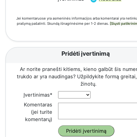
Jei komentaruose yra asmeninės informacijos arba komentarai yra netinka
prašymą pašalinti. Skundą išnagrinėsime per 1-2 dienas.
[Siųsti patikrin
Pridėti įvertinimą
Ar norite pranešti kitiems, kieno galbūt šis numeri
trukdo ar yra naudingas? Užpildykite formą greitai, 
žinotų.
Įvertinimas*
Komentaras
(jei turite
komentarų)