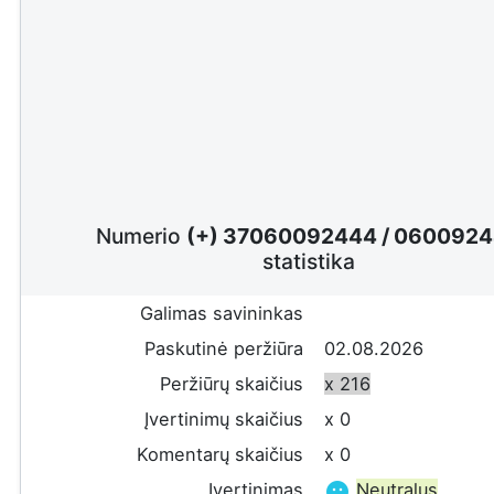
Numerio
(+) 37060092444
/
0600924
statistika
Galimas savininkas
Paskutinė peržiūra
02.08.2026
Peržiūrų skaičius
x 216
Įvertinimų skaičius
x 0
Komentarų skaičius
x 0
Įvertinimas
Neutralus