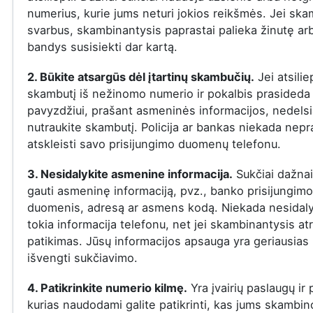
numerius, kurie jums neturi jokios reikšmės. Jei ska
svarbus, skambinantysis paprastai palieka žinutę ar
bandys susisiekti dar kartą.
2. Būkite atsargūs dėl įtartinų skambučių.
Jei atsilie
skambutį iš nežinomo numerio ir pokalbis prasideda į
pavyzdžiui, prašant asmeninės informacijos, nedelsi
nutraukite skambutį. Policija ar bankas niekada nepr
atskleisti savo prisijungimo duomenų telefonu.
3. Nesidalykite asmenine informacija.
Sukčiai dažna
gauti asmeninę informaciją, pvz., banko prisijungimo
duomenis, adresą ar asmens kodą. Niekada nesidaly
tokia informacija telefonu, net jei skambinantysis at
patikimas. Jūsų informacijos apsauga yra geriausias
išvengti sukčiavimo.
4. Patikrinkite numerio kilmę.
Yra įvairių paslaugų ir
kurias naudodami galite patikrinti, kas jums skambin