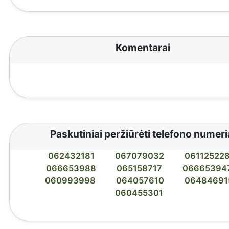
Komentarai
Paskutiniai peržiūrėti telefono numeri
062432181
067079032
06112522
066653988
065158717
06665394
060993998
064057610
06484691
060455301