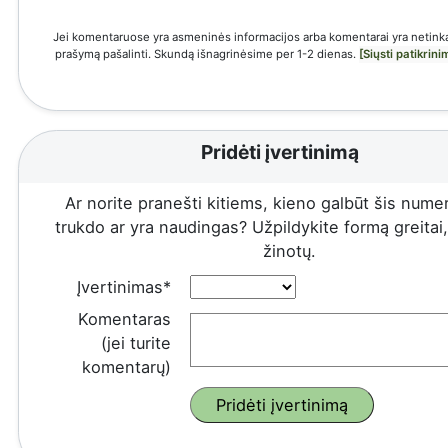
Jei komentaruose yra asmeninės informacijos arba komentarai yra netinka
prašymą pašalinti. Skundą išnagrinėsime per 1-2 dienas.
[Siųsti patikrin
Pridėti įvertinimą
Ar norite pranešti kitiems, kieno galbūt šis numeri
trukdo ar yra naudingas? Užpildykite formą greitai, 
žinotų.
Įvertinimas*
Komentaras
(jei turite
komentarų)