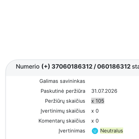
Numerio
(+) 37060186312
/
060186312
st
Galimas savininkas
Paskutinė peržiūra
31.07.2026
Peržiūrų skaičius
x 105
Įvertinimų skaičius
x 0
Komentarų skaičius
x 0
Įvertinimas
Neutralus