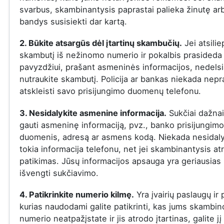
svarbus, skambinantysis paprastai palieka žinutę ar
bandys susisiekti dar kartą.
2. Būkite atsargūs dėl įtartinų skambučių.
Jei atsilie
skambutį iš nežinomo numerio ir pokalbis prasideda į
pavyzdžiui, prašant asmeninės informacijos, nedelsi
nutraukite skambutį. Policija ar bankas niekada nepr
atskleisti savo prisijungimo duomenų telefonu.
3. Nesidalykite asmenine informacija.
Sukčiai dažna
gauti asmeninę informaciją, pvz., banko prisijungimo
duomenis, adresą ar asmens kodą. Niekada nesidaly
tokia informacija telefonu, net jei skambinantysis at
patikimas. Jūsų informacijos apsauga yra geriausias
išvengti sukčiavimo.
4. Patikrinkite numerio kilmę.
Yra įvairių paslaugų ir
kurias naudodami galite patikrinti, kas jums skambin
numerio neatpažįstate ir jis atrodo įtartinas, galite jį 