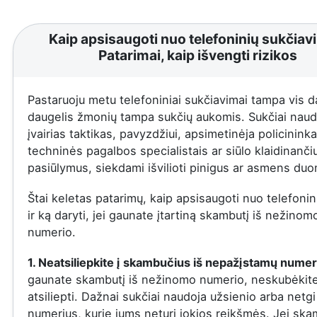
Kaip apsisaugoti nuo telefoninių sukčiav
Patarimai, kaip išvengti rizikos
Pastaruoju metu telefoniniai sukčiavimai tampa vis d
daugelis žmonių tampa sukčių aukomis. Sukčiai naud
įvairias taktikas, pavyzdžiui, apsimetinėja policininka
techninės pagalbos specialistais ar siūlo klaidinanči
pasiūlymus, siekdami išvilioti pinigus ar asmens du
Štai keletas patarimų, kaip apsisaugoti nuo telefonin
ir ką daryti, jei gaunate įtartiną skambutį iš nežinom
numerio.
1. Neatsiliepkite į skambučius iš nepažįstamų numer
gaunate skambutį iš nežinomo numerio, neskubėkit
atsiliepti. Dažnai sukčiai naudoja užsienio arba netgi
numerius, kurie jums neturi jokios reikšmės. Jei ska