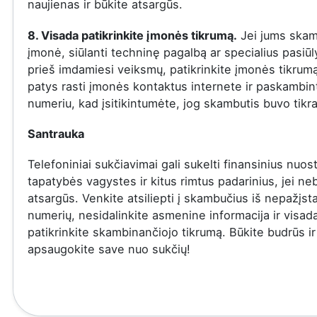
naujienas ir būkite atsargūs.
8. Visada patikrinkite įmonės tikrumą.
Jei jums skam
įmonė, siūlanti techninę pagalbą ar specialius pasiū
prieš imdamiesi veiksmų, patikrinkite įmonės tikrumą
patys rasti įmonės kontaktus internete ir paskambinti
numeriu, kad įsitikintumėte, jog skambutis buvo tikra
Santrauka
Telefoniniai sukčiavimai gali sukelti finansinius nuost
tapatybės vagystes ir kitus rimtus padarinius, jei ne
atsargūs. Venkite atsiliepti į skambučius iš nepažįs
numerių, nesidalinkite asmenine informacija ir visad
patikrinkite skambinančiojo tikrumą. Būkite budrūs ir
apsaugokite save nuo sukčių!