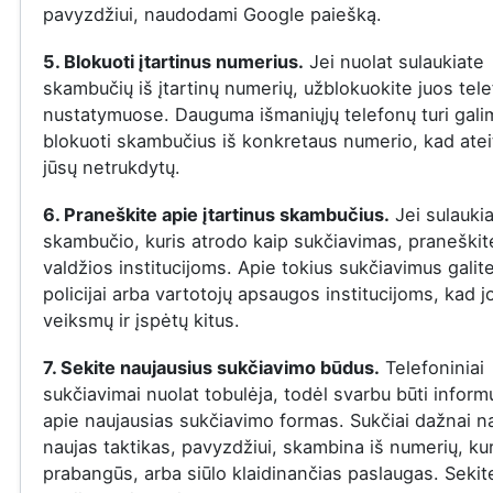
pavyzdžiui, naudodami Google paiešką.
5. Blokuoti įtartinus numerius.
Jei nuolat sulaukiate
skambučių iš įtartinų numerių, užblokuokite juos tel
nustatymuose. Dauguma išmaniųjų telefonų turi gal
blokuoti skambučius iš konkretaus numerio, kad ateit
jūsų netrukdytų.
6. Praneškite apie įtartinus skambučius.
Jei sulauki
skambučio, kuris atrodo kaip sukčiavimas, praneškite
valdžios institucijoms. Apie tokius sukčiavimus galit
policijai arba vartotojų apsaugos institucijoms, kad j
veiksmų ir įspėtų kitus.
7. Sekite naujausius sukčiavimo būdus.
Telefoniniai
sukčiavimai nuolat tobulėja, todėl svarbu būti infor
apie naujausias sukčiavimo formas. Sukčiai dažnai n
naujas taktikas, pavyzdžiui, skambina iš numerių, ku
prabangūs, arba siūlo klaidinančias paslaugas. Sekit