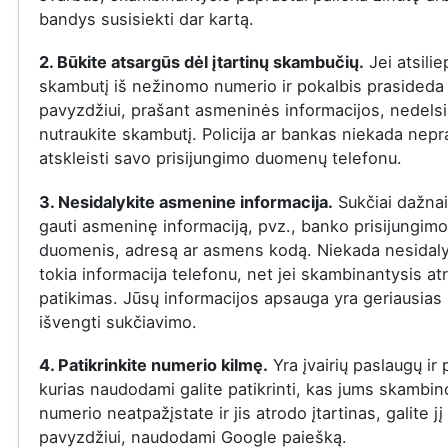
bandys susisiekti dar kartą.
2. Būkite atsargūs dėl įtartinų skambučių.
Jei atsilie
skambutį iš nežinomo numerio ir pokalbis prasideda į
pavyzdžiui, prašant asmeninės informacijos, nedelsi
nutraukite skambutį. Policija ar bankas niekada nepr
atskleisti savo prisijungimo duomenų telefonu.
3. Nesidalykite asmenine informacija.
Sukčiai dažna
gauti asmeninę informaciją, pvz., banko prisijungimo
duomenis, adresą ar asmens kodą. Niekada nesidaly
tokia informacija telefonu, net jei skambinantysis at
patikimas. Jūsų informacijos apsauga yra geriausias
išvengti sukčiavimo.
4. Patikrinkite numerio kilmę.
Yra įvairių paslaugų ir
kurias naudodami galite patikrinti, kas jums skambin
numerio neatpažįstate ir jis atrodo įtartinas, galite jį 
pavyzdžiui, naudodami Google paiešką.