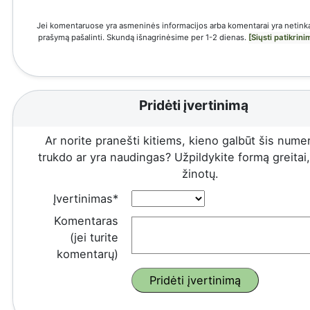
Jei komentaruose yra asmeninės informacijos arba komentarai yra netinka
prašymą pašalinti. Skundą išnagrinėsime per 1-2 dienas.
[Siųsti patikrin
Pridėti įvertinimą
Ar norite pranešti kitiems, kieno galbūt šis numeri
trukdo ar yra naudingas? Užpildykite formą greitai, 
žinotų.
Įvertinimas*
Komentaras
(jei turite
komentarų)