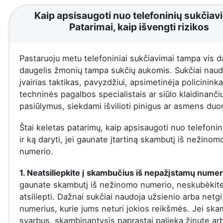
Kaip apsisaugoti nuo telefoninių sukčiav
Patarimai, kaip išvengti rizikos
Pastaruoju metu telefoniniai sukčiavimai tampa vis d
daugelis žmonių tampa sukčių aukomis. Sukčiai naud
įvairias taktikas, pavyzdžiui, apsimetinėja policininka
techninės pagalbos specialistais ar siūlo klaidinanči
pasiūlymus, siekdami išvilioti pinigus ar asmens du
Štai keletas patarimų, kaip apsisaugoti nuo telefonin
ir ką daryti, jei gaunate įtartiną skambutį iš nežinom
numerio.
1. Neatsiliepkite į skambučius iš nepažįstamų numer
gaunate skambutį iš nežinomo numerio, neskubėkit
atsiliepti. Dažnai sukčiai naudoja užsienio arba netgi
numerius, kurie jums neturi jokios reikšmės. Jei ska
svarbus, skambinantysis paprastai palieka žinutę ar