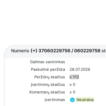
Numerio
(+) 37060229756
/
060229756
st
Galimas savininkas
Paskutinė peržiūra
28.07.2026
Peržiūrų skaičius
x 112
Įvertinimų skaičius
x 0
Komentarų skaičius
x 0
Įvertinimas
Neutralus