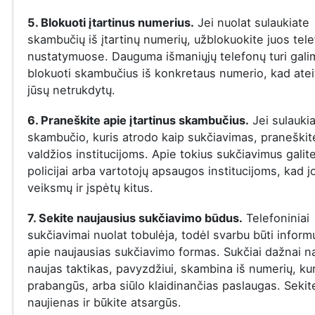
5. Blokuoti įtartinus numerius.
Jei nuolat sulaukiate
skambučių iš įtartinų numerių, užblokuokite juos tel
nustatymuose. Dauguma išmaniųjų telefonų turi gal
blokuoti skambučius iš konkretaus numerio, kad ateit
jūsų netrukdytų.
6. Praneškite apie įtartinus skambučius.
Jei sulauki
skambučio, kuris atrodo kaip sukčiavimas, praneškite
valdžios institucijoms. Apie tokius sukčiavimus galit
policijai arba vartotojų apsaugos institucijoms, kad j
veiksmų ir įspėtų kitus.
7. Sekite naujausius sukčiavimo būdus.
Telefoniniai
sukčiavimai nuolat tobulėja, todėl svarbu būti infor
apie naujausias sukčiavimo formas. Sukčiai dažnai n
naujas taktikas, pavyzdžiui, skambina iš numerių, ku
prabangūs, arba siūlo klaidinančias paslaugas. Sekit
naujienas ir būkite atsargūs.