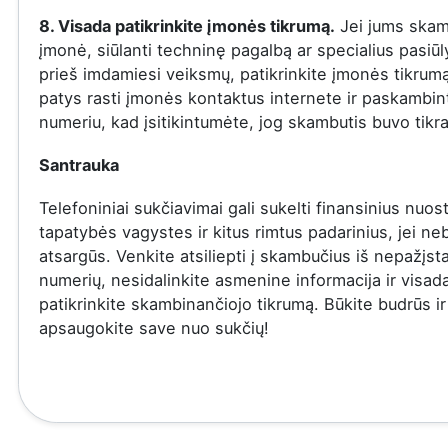
8. Visada patikrinkite įmonės tikrumą.
Jei jums skam
įmonė, siūlanti techninę pagalbą ar specialius pasiū
prieš imdamiesi veiksmų, patikrinkite įmonės tikrumą
patys rasti įmonės kontaktus internete ir paskambinti
numeriu, kad įsitikintumėte, jog skambutis buvo tikra
Santrauka
Telefoniniai sukčiavimai gali sukelti finansinius nuost
tapatybės vagystes ir kitus rimtus padarinius, jei ne
atsargūs. Venkite atsiliepti į skambučius iš nepažįs
numerių, nesidalinkite asmenine informacija ir visad
patikrinkite skambinančiojo tikrumą. Būkite budrūs ir
apsaugokite save nuo sukčių!