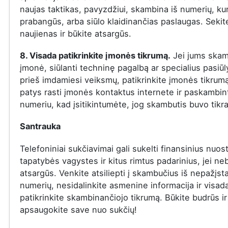
naujas taktikas, pavyzdžiui, skambina iš numerių, ku
prabangūs, arba siūlo klaidinančias paslaugas. Sekit
naujienas ir būkite atsargūs.
8. Visada patikrinkite įmonės tikrumą.
Jei jums skam
įmonė, siūlanti techninę pagalbą ar specialius pasiū
prieš imdamiesi veiksmų, patikrinkite įmonės tikrumą
patys rasti įmonės kontaktus internete ir paskambinti
numeriu, kad įsitikintumėte, jog skambutis buvo tikra
Santrauka
Telefoniniai sukčiavimai gali sukelti finansinius nuost
tapatybės vagystes ir kitus rimtus padarinius, jei ne
atsargūs. Venkite atsiliepti į skambučius iš nepažįs
numerių, nesidalinkite asmenine informacija ir visad
patikrinkite skambinančiojo tikrumą. Būkite budrūs ir
apsaugokite save nuo sukčių!