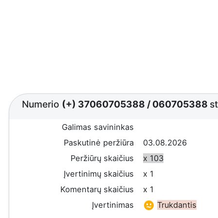
Numerio
(+) 37060705388
/
060705388
st
Galimas savininkas
Paskutinė peržiūra
03.08.2026
Peržiūrų skaičius
x 103
Įvertinimų skaičius
x 1
Komentarų skaičius
x 1
Įvertinimas
Trukdantis