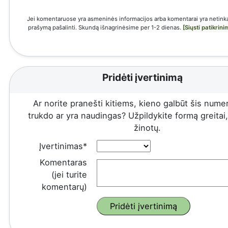
Jei komentaruose yra asmeninės informacijos arba komentarai yra netinka
prašymą pašalinti. Skundą išnagrinėsime per 1-2 dienas.
[Siųsti patikrin
Pridėti įvertinimą
Ar norite pranešti kitiems, kieno galbūt šis numeri
trukdo ar yra naudingas? Užpildykite formą greitai, 
žinotų.
Įvertinimas*
Komentaras
(jei turite
komentarų)