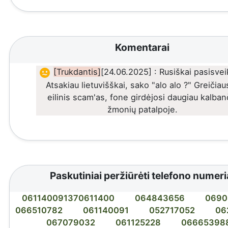
Komentarai
[Trukdantis]
[24.06.2025] : Rusiškai pasisvei
Atsakiau lietuvišškai, sako "alo alo ?" Greičiau
eilinis scam'as, fone girdėjosi daugiau kalban
žmonių patalpoje.
Paskutiniai peržiūrėti telefono numeri
061140091370611400
064843656
0690
066510782
061140091
052717052
06
067079032
061125228
06665398