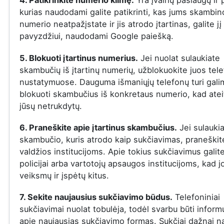
4. Patikrinkite numerio kilmę.
Yra įvairių paslaugų ir
kurias naudodami galite patikrinti, kas jums skambin
numerio neatpažįstate ir jis atrodo įtartinas, galite jį 
pavyzdžiui, naudodami Google paiešką.
5. Blokuoti įtartinus numerius.
Jei nuolat sulaukiate
skambučių iš įtartinų numerių, užblokuokite juos tel
nustatymuose. Dauguma išmaniųjų telefonų turi gal
blokuoti skambučius iš konkretaus numerio, kad ateit
jūsų netrukdytų.
6. Praneškite apie įtartinus skambučius.
Jei sulauki
skambučio, kuris atrodo kaip sukčiavimas, praneškite
valdžios institucijoms. Apie tokius sukčiavimus galit
policijai arba vartotojų apsaugos institucijoms, kad j
veiksmų ir įspėtų kitus.
7. Sekite naujausius sukčiavimo būdus.
Telefoniniai
sukčiavimai nuolat tobulėja, todėl svarbu būti infor
apie naujausias sukčiavimo formas. Sukčiai dažnai n