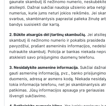
gaunate skambutį iš nežinomo numerio, neskubėkit
atsiliepti. Dažnai sukčiai naudoja užsienio arba netgi
numerius, kurie jums neturi jokios reikšmės. Jei ska
svarbus, skambinantysis paprastai palieka žinutę ar
bandys susisiekti dar kartą.
2. Būkite atsargūs dėl įtartinų skambučių.
Jei atsilie
skambutį iš nežinomo numerio ir pokalbis prasideda į
pavyzdžiui, prašant asmeninės informacijos, nedelsi
nutraukite skambutį. Policija ar bankas niekada nepr
atskleisti savo prisijungimo duomenų telefonu.
3. Nesidalykite asmenine informacija.
Sukčiai dažna
gauti asmeninę informaciją, pvz., banko prisijungimo
duomenis, adresą ar asmens kodą. Niekada nesidaly
tokia informacija telefonu, net jei skambinantysis at
patikimas. Jūsų informacijos apsauga yra geriausias
išvengti sukčiavimo.