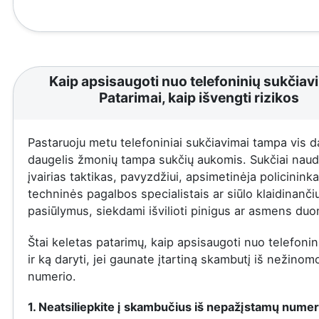
Kaip apsisaugoti nuo telefoninių sukčiav
Patarimai, kaip išvengti rizikos
Pastaruoju metu telefoniniai sukčiavimai tampa vis d
daugelis žmonių tampa sukčių aukomis. Sukčiai naud
įvairias taktikas, pavyzdžiui, apsimetinėja policininka
techninės pagalbos specialistais ar siūlo klaidinanči
pasiūlymus, siekdami išvilioti pinigus ar asmens du
Štai keletas patarimų, kaip apsisaugoti nuo telefonin
ir ką daryti, jei gaunate įtartiną skambutį iš nežinom
numerio.
1. Neatsiliepkite į skambučius iš nepažįstamų numer