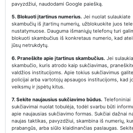
pavyzdžiui, naudodami Google paiešką.
5. Blokuoti įtartinus numerius.
Jei nuolat sulaukiate
skambučių iš įtartinų numerių, užblokuokite juos tel
nustatymuose. Dauguma išmaniųjų telefonų turi gal
blokuoti skambučius iš konkretaus numerio, kad ateit
jūsų netrukdytų.
6. Praneškite apie įtartinus skambučius.
Jei sulauki
skambučio, kuris atrodo kaip sukčiavimas, praneškite
valdžios institucijoms. Apie tokius sukčiavimus galit
policijai arba vartotojų apsaugos institucijoms, kad j
veiksmų ir įspėtų kitus.
7. Sekite naujausius sukčiavimo būdus.
Telefoniniai
sukčiavimai nuolat tobulėja, todėl svarbu būti infor
apie naujausias sukčiavimo formas. Sukčiai dažnai n
naujas taktikas, pavyzdžiui, skambina iš numerių, ku
prabangūs, arba siūlo klaidinančias paslaugas. Sekit