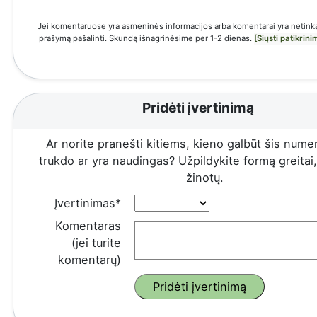
Jei komentaruose yra asmeninės informacijos arba komentarai yra netinka
prašymą pašalinti. Skundą išnagrinėsime per 1-2 dienas.
[Siųsti patikrin
Pridėti įvertinimą
Ar norite pranešti kitiems, kieno galbūt šis numeri
trukdo ar yra naudingas? Užpildykite formą greitai, 
žinotų.
Įvertinimas*
Komentaras
(jei turite
komentarų)