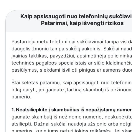
Kaip apsisaugoti nuo telefoninių sukčiav
Patarimai, kaip išvengti rizikos
Pastaruoju metu telefoniniai sukčiavimai tampa vis d
daugelis žmonių tampa sukčių aukomis. Sukčiai naud
įvairias taktikas, pavyzdžiui, apsimetinėja policininka
techninės pagalbos specialistais ar siūlo klaidinanči
pasiūlymus, siekdami išvilioti pinigus ar asmens du
Štai keletas patarimų, kaip apsisaugoti nuo telefonin
ir ką daryti, jei gaunate įtartiną skambutį iš nežinom
numerio.
1. Neatsiliepkite į skambučius iš nepažįstamų numer
gaunate skambutį iš nežinomo numerio, neskubėkit
atsiliepti. Dažnai sukčiai naudoja užsienio arba netgi
numerius, kurie jums neturi jokios reikšmės. Jei ska