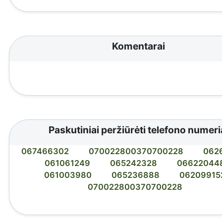
Komentarai
Paskutiniai peržiūrėti telefono numeri
067466302
070022800370700228
062
061061249
065242328
06622044
061003980
065236888
06209915
070022800370700228