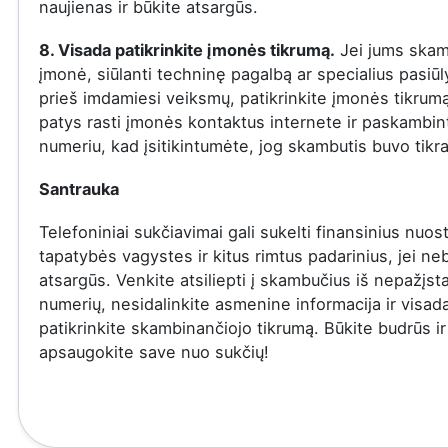
naujienas ir būkite atsargūs.
8. Visada patikrinkite įmonės tikrumą.
Jei jums skam
įmonė, siūlanti techninę pagalbą ar specialius pasiū
prieš imdamiesi veiksmų, patikrinkite įmonės tikrumą
patys rasti įmonės kontaktus internete ir paskambinti
numeriu, kad įsitikintumėte, jog skambutis buvo tikra
Santrauka
Telefoniniai sukčiavimai gali sukelti finansinius nuost
tapatybės vagystes ir kitus rimtus padarinius, jei ne
atsargūs. Venkite atsiliepti į skambučius iš nepažįs
numerių, nesidalinkite asmenine informacija ir visad
patikrinkite skambinančiojo tikrumą. Būkite budrūs ir
apsaugokite save nuo sukčių!