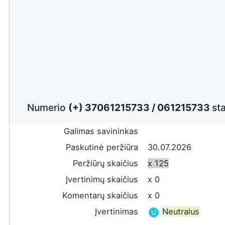
Numerio
(+) 37061215733
/
061215733
sta
Galimas savininkas
Paskutinė peržiūra
30.07.2026
Peržiūrų skaičius
x 125
Įvertinimų skaičius
x 0
Komentarų skaičius
x 0
Įvertinimas
Neutralus