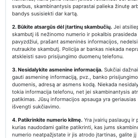
svarbus, skambinantysis paprastai palieka žinutę ar
bandys susisiekti dar kartą.
2. Būkite atsargūs dėl įtartinų skambučių.
Jei atsilie
skambutį iš nežinomo numerio ir pokalbis prasideda į
pavyzdžiui, prašant asmeninės informacijos, nedelsi
nutraukite skambutį. Policija ar bankas niekada nepr
atskleisti savo prisijungimo duomenų telefonu.
3. Nesidalykite asmenine informacija.
Sukčiai dažna
gauti asmeninę informaciją, pvz., banko prisijungimo
duomenis, adresą ar asmens kodą. Niekada nesidaly
tokia informacija telefonu, net jei skambinantysis at
patikimas. Jūsų informacijos apsauga yra geriausias
išvengti sukčiavimo.
4. Patikrinkite numerio kilmę.
Yra įvairių paslaugų ir
kurias naudodami galite patikrinti, kas jums skambin
numerio neatpažįstate ir jis atrodo įtartinas, galite jį 