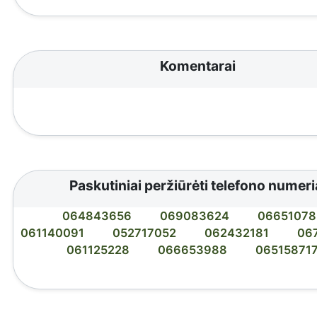
Komentarai
Paskutiniai peržiūrėti telefono numeri
064843656
069083624
06651078
061140091
052717052
062432181
06
061125228
066653988
06515871