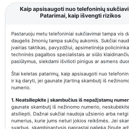
Kaip apsisaugoti nuo telefoninių sukčiav
Patarimai, kaip išvengti rizikos
Pastaruoju metu telefoniniai sukčiavimai tampa vis d
daugelis žmonių tampa sukčių aukomis. Sukčiai naud
įvairias taktikas, pavyzdžiui, apsimetinėja policininka
techninės pagalbos specialistais ar siūlo klaidinanči
pasiūlymus, siekdami išvilioti pinigus ar asmens du
Štai keletas patarimų, kaip apsisaugoti nuo telefonin
ir ką daryti, jei gaunate įtartiną skambutį iš nežinom
numerio.
1. Neatsiliepkite į skambučius iš nepažįstamų numer
gaunate skambutį iš nežinomo numerio, neskubėkit
atsiliepti. Dažnai sukčiai naudoja užsienio arba netgi
numerius, kurie jums neturi jokios reikšmės. Jei ska
svarbus, skambinantysis paprastai palieka žinutę ar