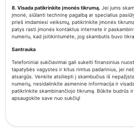
8. Visada patikrinkite įmonės tikrumą.
Jei jums skam
įmonė, siūlanti techninę pagalbą ar specialius pasiū
prieš imdamiesi veiksmų, patikrinkite įmonės tikrumą
patys rasti įmonės kontaktus internete ir paskambinti
numeriu, kad įsitikintumėte, jog skambutis buvo tikra
Santrauka
Telefoniniai sukčiavimai gali sukelti finansinius nuost
tapatybės vagystes ir kitus rimtus padarinius, jei ne
atsargūs. Venkite atsiliepti į skambučius iš nepažįs
numerių, nesidalinkite asmenine informacija ir visad
patikrinkite skambinančiojo tikrumą. Būkite budrūs ir
apsaugokite save nuo sukčių!