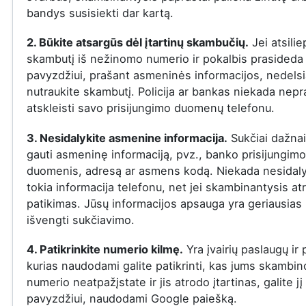
bandys susisiekti dar kartą.
2. Būkite atsargūs dėl įtartinų skambučių.
Jei atsilie
skambutį iš nežinomo numerio ir pokalbis prasideda į
pavyzdžiui, prašant asmeninės informacijos, nedelsi
nutraukite skambutį. Policija ar bankas niekada nepr
atskleisti savo prisijungimo duomenų telefonu.
3. Nesidalykite asmenine informacija.
Sukčiai dažna
gauti asmeninę informaciją, pvz., banko prisijungimo
duomenis, adresą ar asmens kodą. Niekada nesidaly
tokia informacija telefonu, net jei skambinantysis at
patikimas. Jūsų informacijos apsauga yra geriausias
išvengti sukčiavimo.
4. Patikrinkite numerio kilmę.
Yra įvairių paslaugų ir
kurias naudodami galite patikrinti, kas jums skambin
numerio neatpažįstate ir jis atrodo įtartinas, galite jį 
pavyzdžiui, naudodami Google paiešką.