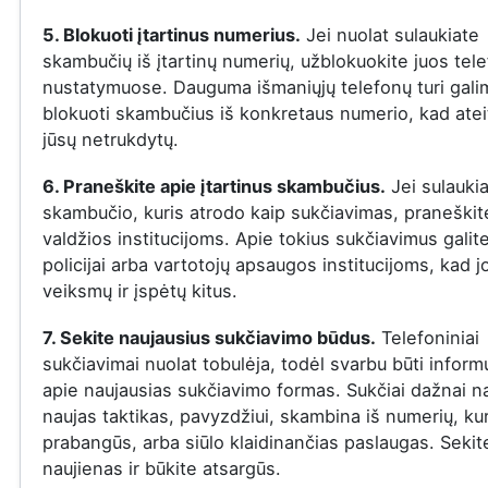
5. Blokuoti įtartinus numerius.
Jei nuolat sulaukiate
skambučių iš įtartinų numerių, užblokuokite juos tel
nustatymuose. Dauguma išmaniųjų telefonų turi gal
blokuoti skambučius iš konkretaus numerio, kad ateit
jūsų netrukdytų.
6. Praneškite apie įtartinus skambučius.
Jei sulauki
skambučio, kuris atrodo kaip sukčiavimas, praneškite
valdžios institucijoms. Apie tokius sukčiavimus galit
policijai arba vartotojų apsaugos institucijoms, kad j
veiksmų ir įspėtų kitus.
7. Sekite naujausius sukčiavimo būdus.
Telefoniniai
sukčiavimai nuolat tobulėja, todėl svarbu būti infor
apie naujausias sukčiavimo formas. Sukčiai dažnai n
naujas taktikas, pavyzdžiui, skambina iš numerių, ku
prabangūs, arba siūlo klaidinančias paslaugas. Sekit
naujienas ir būkite atsargūs.