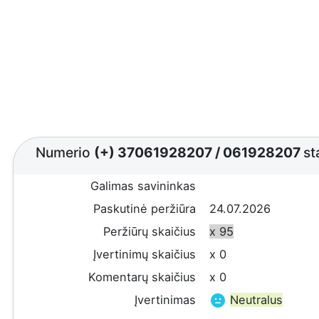
Numerio
(+) 37061928207
/
061928207
st
Galimas savininkas
Paskutinė peržiūra
24.07.2026
Peržiūrų skaičius
x 95
Įvertinimų skaičius
x 0
Komentarų skaičius
x 0
Įvertinimas
Neutralus