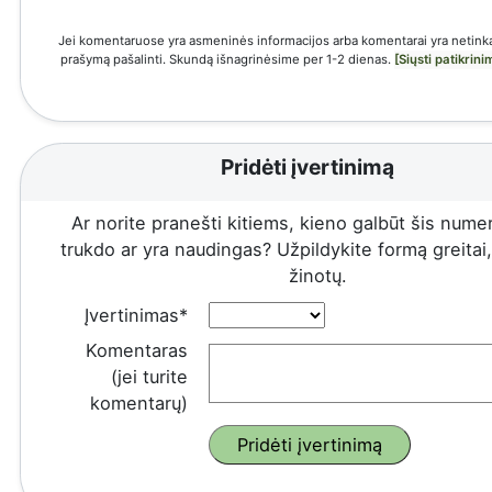
Jei komentaruose yra asmeninės informacijos arba komentarai yra netinka
prašymą pašalinti. Skundą išnagrinėsime per 1-2 dienas.
[Siųsti patikrin
Pridėti įvertinimą
Ar norite pranešti kitiems, kieno galbūt šis numeri
trukdo ar yra naudingas? Užpildykite formą greitai, 
žinotų.
Įvertinimas*
Komentaras
(jei turite
komentarų)