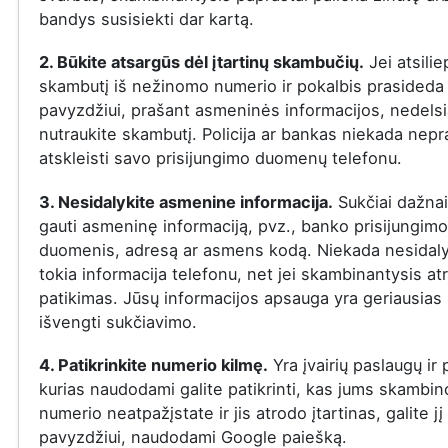
bandys susisiekti dar kartą.
2. Būkite atsargūs dėl įtartinų skambučių.
Jei atsilie
skambutį iš nežinomo numerio ir pokalbis prasideda į
pavyzdžiui, prašant asmeninės informacijos, nedelsi
nutraukite skambutį. Policija ar bankas niekada nepr
atskleisti savo prisijungimo duomenų telefonu.
3. Nesidalykite asmenine informacija.
Sukčiai dažna
gauti asmeninę informaciją, pvz., banko prisijungimo
duomenis, adresą ar asmens kodą. Niekada nesidaly
tokia informacija telefonu, net jei skambinantysis at
patikimas. Jūsų informacijos apsauga yra geriausias
išvengti sukčiavimo.
4. Patikrinkite numerio kilmę.
Yra įvairių paslaugų ir
kurias naudodami galite patikrinti, kas jums skambin
numerio neatpažįstate ir jis atrodo įtartinas, galite jį 
pavyzdžiui, naudodami Google paiešką.