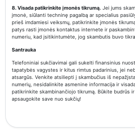
8. Visada patikrinkite įmonės tikrumą.
Jei jums skam
įmonė, siūlanti techninę pagalbą ar specialius pasiū
prieš imdamiesi veiksmų, patikrinkite įmonės tikrumą
patys rasti įmonės kontaktus internete ir paskambinti
numeriu, kad įsitikintumėte, jog skambutis buvo tikra
Santrauka
Telefoniniai sukčiavimai gali sukelti finansinius nuost
tapatybės vagystes ir kitus rimtus padarinius, jei ne
atsargūs. Venkite atsiliepti į skambučius iš nepažįs
numerių, nesidalinkite asmenine informacija ir visad
patikrinkite skambinančiojo tikrumą. Būkite budrūs ir
apsaugokite save nuo sukčių!