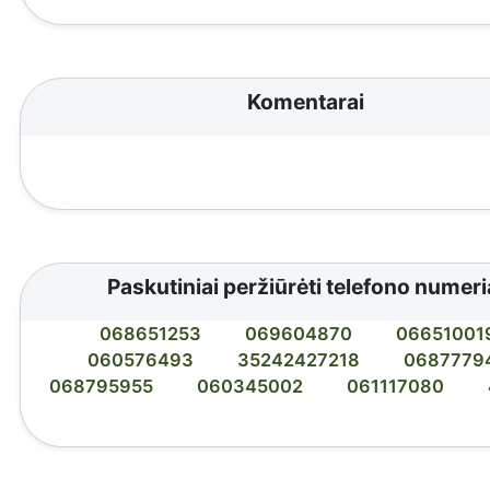
Komentarai
Paskutiniai peržiūrėti telefono numeri
068651253
069604870
06651001
060576493
35242427218
0687779
068795955
060345002
061117080