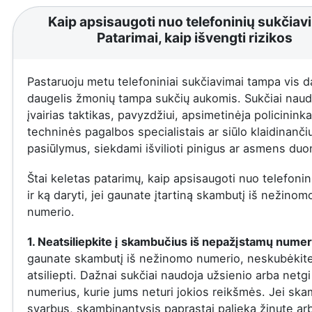
Kaip apsisaugoti nuo telefoninių sukčiav
Patarimai, kaip išvengti rizikos
Pastaruoju metu telefoniniai sukčiavimai tampa vis d
daugelis žmonių tampa sukčių aukomis. Sukčiai naud
įvairias taktikas, pavyzdžiui, apsimetinėja policininka
techninės pagalbos specialistais ar siūlo klaidinanči
pasiūlymus, siekdami išvilioti pinigus ar asmens du
Štai keletas patarimų, kaip apsisaugoti nuo telefonin
ir ką daryti, jei gaunate įtartiną skambutį iš nežinom
numerio.
1. Neatsiliepkite į skambučius iš nepažįstamų numer
gaunate skambutį iš nežinomo numerio, neskubėkit
atsiliepti. Dažnai sukčiai naudoja užsienio arba netgi
numerius, kurie jums neturi jokios reikšmės. Jei ska
svarbus, skambinantysis paprastai palieka žinutę ar