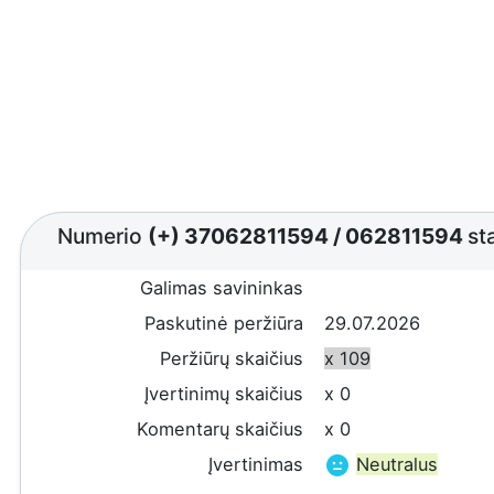
Numerio
(+) 37062811594
/
062811594
st
Galimas savininkas
Paskutinė peržiūra
29.07.2026
Peržiūrų skaičius
x 109
Įvertinimų skaičius
x 0
Komentarų skaičius
x 0
Įvertinimas
Neutralus