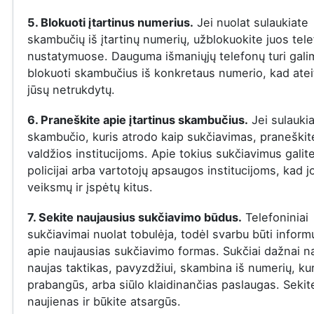
5. Blokuoti įtartinus numerius.
Jei nuolat sulaukiate
skambučių iš įtartinų numerių, užblokuokite juos tel
nustatymuose. Dauguma išmaniųjų telefonų turi gal
blokuoti skambučius iš konkretaus numerio, kad ateit
jūsų netrukdytų.
6. Praneškite apie įtartinus skambučius.
Jei sulauki
skambučio, kuris atrodo kaip sukčiavimas, praneškite
valdžios institucijoms. Apie tokius sukčiavimus galit
policijai arba vartotojų apsaugos institucijoms, kad j
veiksmų ir įspėtų kitus.
7. Sekite naujausius sukčiavimo būdus.
Telefoniniai
sukčiavimai nuolat tobulėja, todėl svarbu būti infor
apie naujausias sukčiavimo formas. Sukčiai dažnai n
naujas taktikas, pavyzdžiui, skambina iš numerių, ku
prabangūs, arba siūlo klaidinančias paslaugas. Sekit
naujienas ir būkite atsargūs.