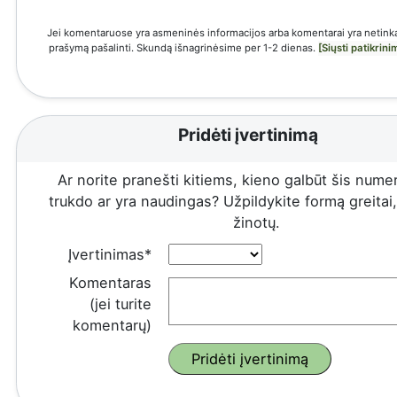
Jei komentaruose yra asmeninės informacijos arba komentarai yra netinka
prašymą pašalinti. Skundą išnagrinėsime per 1-2 dienas.
[Siųsti patikrin
Pridėti įvertinimą
Ar norite pranešti kitiems, kieno galbūt šis numeri
trukdo ar yra naudingas? Užpildykite formą greitai, 
žinotų.
Įvertinimas*
Komentaras
(jei turite
komentarų)