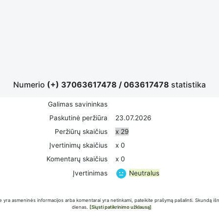
Numerio
(+) 37063617478
/
063617478
statistika
Galimas savininkas
Paskutinė peržiūra
23.07.2026
Peržiūrų skaičius
x 29
Įvertinimų skaičius
x 0
Komentarų skaičius
x 0
Neutralus
Įvertinimas
 yra asmeninės informacijos arba komentarai yra netinkami, pateikite prašymą pašalinti. Skundą iš
dienas.
[Siųsti patikrinimo užklausą]