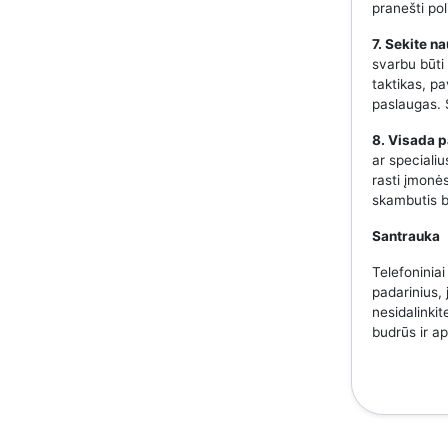
pranešti pol
7. Sekite n
svarbu būti
taktikas, p
paslaugas. S
8. Visada p
ar speciali
rasti įmonės
skambutis b
Santrauka
Telefoniniai
padarinius, 
nesidalinkit
budrūs ir a