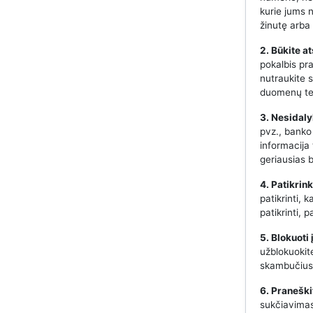
kurie jums 
žinutę arba 
2. Būkite a
pokalbis pr
nutraukite s
duomenų te
3. Nesidaly
pvz., banko
informacija
geriausias 
4. Patikrin
patikrinti, 
patikrinti,
5. Blokuoti
užblokuokit
skambučius 
6. Praneški
sukčiavimas,