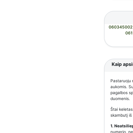
060345002
061
Kaip apsi
Pastaruoju 
aukomis. Suk
pagalbos spe
duomenis.
Štai keletas
skambutį iš
1. Neatsili
numerio, nes