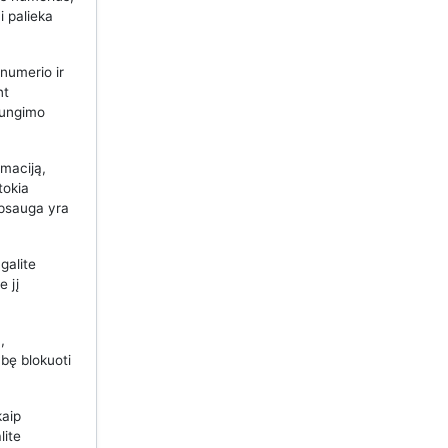
i palieka
 numerio ir
nt
ijungimo
maciją,
tokia
apsauga yra
galite
e jį
,
bę blokuoti
kaip
lite