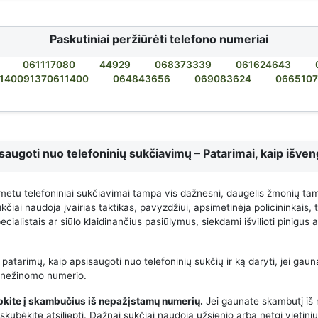
Paskutiniai peržiūrėti telefono numeriai
061117080
44929
068373339
061624643
140091370611400
064843656
069083624
0665107
saugoti nuo telefoninių sukčiavimų – Patarimai, kaip išveng
metu telefoniniai sukčiavimai tampa vis dažnesni, daugelis žmonių ta
čiai naudoja įvairias taktikas, pavyzdžiui, apsimetinėja policininkais,
cialistais ar siūlo klaidinančius pasiūlymus, siekdami išvilioti pinigus
 patarimų, kaip apsisaugoti nuo telefoninių sukčių ir ką daryti, jei gauna
 nežinomo numerio.
epkite į skambučius iš nepažįstamų numerių.
Jei gaunate skambutį iš
kubėkite atsiliepti. Dažnai sukčiai naudoja užsienio arba netgi vietini