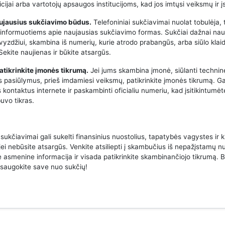
icijai arba vartotojų apsaugos institucijoms, kad jos imtųsi veiksmų ir į
aujausius sukčiavimo būdus.
Telefoniniai sukčiavimai nuolat tobulėja, 
 informuotiems apie naujausias sukčiavimo formas. Sukčiai dažnai na
avyzdžiui, skambina iš numerių, kurie atrodo prabangūs, arba siūlo klai
ekite naujienas ir būkite atsargūs.
atikrinkite įmonės tikrumą.
Jei jums skambina įmonė, siūlanti techni
us pasiūlymus, prieš imdamiesi veiksmų, patikrinkite įmonės tikrumą. Ga
 kontaktus internete ir paskambinti oficialiu numeriu, kad įsitikintumėt
uvo tikras.
 sukčiavimai gali sukelti finansinius nuostolius, tapatybės vagystes ir k
jei nebūsite atsargūs. Venkite atsiliepti į skambučius iš nepažįstamų n
e asmenine informacija ir visada patikrinkite skambinančiojo tikrumą. B
psaugokite save nuo sukčių!