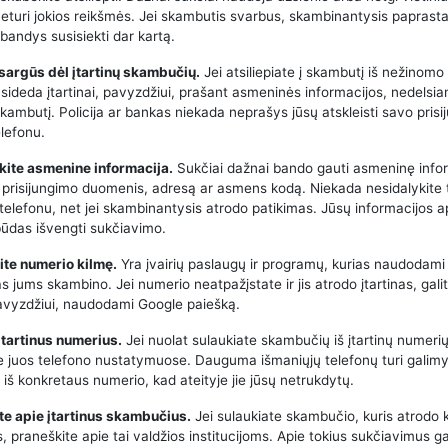
neturi jokios reikšmės. Jei skambutis svarbus, skambinantysis paprasta
bandys susisiekti dar kartą.
tsargūs dėl įtartinų skambučių.
Jei atsiliepiate į skambutį iš nežinomo
asideda įtartinai, pavyzdžiui, prašant asmeninės informacijos, nedelsia
kambutį. Policija ar bankas niekada neprašys jūsų atskleisti savo pris
lefonu.
kite asmenine informacija.
Sukčiai dažnai bando gauti asmeninę infor
 prisijungimo duomenis, adresą ar asmens kodą. Niekada nesidalykite 
 telefonu, net jei skambinantysis atrodo patikimas. Jūsų informacijos 
būdas išvengti sukčiavimo.
kite numerio kilmę.
Yra įvairių paslaugų ir programų, kurias naudodami 
kas jums skambino. Jei numerio neatpažįstate ir jis atrodo įtartinas, galit
 pavyzdžiui, naudodami Google paiešką.
 įtartinus numerius.
Jei nuolat sulaukiate skambučių iš įtartinų numerių
e juos telefono nustatymuose. Dauguma išmaniųjų telefonų turi galimy
iš konkretaus numerio, kad ateityje jie jūsų netrukdytų.
te apie įtartinus skambučius.
Jei sulaukiate skambučio, kuris atrodo 
 praneškite apie tai valdžios institucijoms. Apie tokius sukčiavimus ga