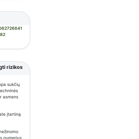
062726641
82
ti rizikos
mpa sukčių
 techninės
 ar asmens
te įtartiną
 nežinomo
us numerius,