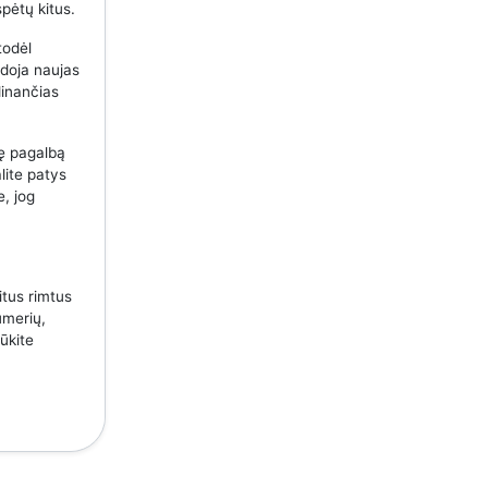
spėtų kitus.
todėl
udoja naujas
dinančias
nę pagalbą
lite patys
e, jog
itus rimtus
umerių,
ūkite