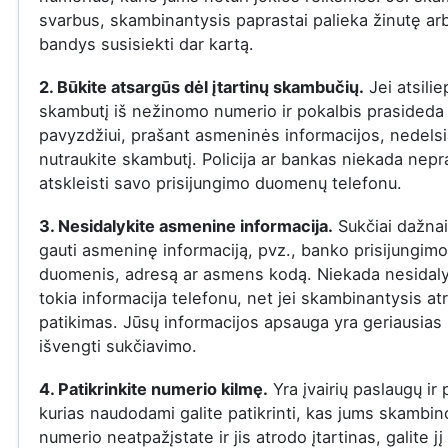
svarbus, skambinantysis paprastai palieka žinutę ar
bandys susisiekti dar kartą.
2. Būkite atsargūs dėl įtartinų skambučių.
Jei atsilie
skambutį iš nežinomo numerio ir pokalbis prasideda į
pavyzdžiui, prašant asmeninės informacijos, nedelsi
nutraukite skambutį. Policija ar bankas niekada nepr
atskleisti savo prisijungimo duomenų telefonu.
3. Nesidalykite asmenine informacija.
Sukčiai dažna
gauti asmeninę informaciją, pvz., banko prisijungimo
duomenis, adresą ar asmens kodą. Niekada nesidaly
tokia informacija telefonu, net jei skambinantysis at
patikimas. Jūsų informacijos apsauga yra geriausias
išvengti sukčiavimo.
4. Patikrinkite numerio kilmę.
Yra įvairių paslaugų ir
kurias naudodami galite patikrinti, kas jums skambin
numerio neatpažįstate ir jis atrodo įtartinas, galite jį 