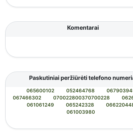
Komentarai
Paskutiniai peržiūrėti telefono numeri
065600102
052464768
06790394
067466302
070022800370700228
062
061061249
065242328
06622044
061003980