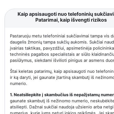
Kaip apsisaugoti nuo telefoninių sukčiav
Patarimai, kaip išvengti rizikos
Pastaruoju metu telefoniniai sukčiavimai tampa vis d
daugelis žmonių tampa sukčių aukomis. Sukčiai naud
įvairias taktikas, pavyzdžiui, apsimetinėja policininka
techninės pagalbos specialistais ar siūlo klaidinanči
pasiūlymus, siekdami išvilioti pinigus ar asmens du
Štai keletas patarimų, kaip apsisaugoti nuo telefonin
ir ką daryti, jei gaunate įtartiną skambutį iš nežinom
numerio.
1. Neatsiliepkite į skambučius iš nepažįstamų numer
gaunate skambutį iš nežinomo numerio, neskubėkit
atsiliepti. Dažnai sukčiai naudoja užsienio arba netgi
numerius, kurie jums neturi jokios reikšmės. Jei ska