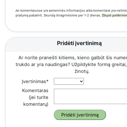
Jei komentaruose yra asmeninės informacijos arba komentarai yra netinka
prašymą pašalinti. Skundą išnagrinėsime per 1-2 dienas.
[Siųsti patikrin
Pridėti įvertinimą
Ar norite pranešti kitiems, kieno galbūt šis numeri
trukdo ar yra naudingas? Užpildykite formą greitai, 
žinotų.
Įvertinimas*
Komentaras
(jei turite
komentarų)