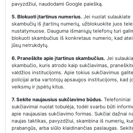
pavyzdžiui, naudodami Google paiešką.
5. Blokuoti įtartinus numerius.
Jei nuolat sulaukiate
skambučių iš įtartinų numerių, užblokuokite juos tel
nustatymuose. Dauguma išmaniųjų telefonų turi gal
blokuoti skambučius iš konkretaus numerio, kad ateit
jūsų netrukdytų.
6. Praneškite apie įtartinus skambučius.
Jei sulauki
skambučio, kuris atrodo kaip sukčiavimas, praneškite
valdžios institucijoms. Apie tokius sukčiavimus galit
policijai arba vartotojų apsaugos institucijoms, kad j
veiksmų ir įspėtų kitus.
7. Sekite naujausius sukčiavimo būdus.
Telefoniniai
sukčiavimai nuolat tobulėja, todėl svarbu būti infor
apie naujausias sukčiavimo formas. Sukčiai dažnai n
naujas taktikas, pavyzdžiui, skambina iš numerių, ku
prabangūs, arba siūlo klaidinančias paslaugas. Sekit