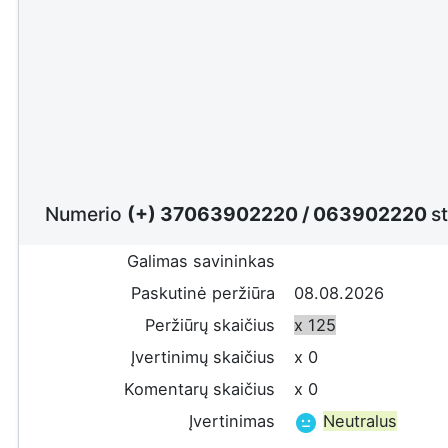
Numerio
(+) 37063902220
/
063902220
st
Galimas savininkas
Paskutinė peržiūra
08.08.2026
Peržiūrų skaičius
x 125
Įvertinimų skaičius
x 0
Komentarų skaičius
x 0
Įvertinimas
Neutralus