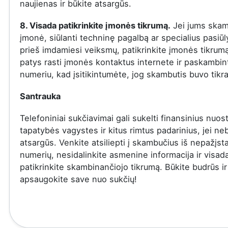
naujienas ir būkite atsargūs.
8. Visada patikrinkite įmonės tikrumą.
Jei jums skam
įmonė, siūlanti techninę pagalbą ar specialius pasiū
prieš imdamiesi veiksmų, patikrinkite įmonės tikrumą
patys rasti įmonės kontaktus internete ir paskambinti
numeriu, kad įsitikintumėte, jog skambutis buvo tikra
Santrauka
Telefoniniai sukčiavimai gali sukelti finansinius nuost
tapatybės vagystes ir kitus rimtus padarinius, jei ne
atsargūs. Venkite atsiliepti į skambučius iš nepažįs
numerių, nesidalinkite asmenine informacija ir visad
patikrinkite skambinančiojo tikrumą. Būkite budrūs ir
apsaugokite save nuo sukčių!