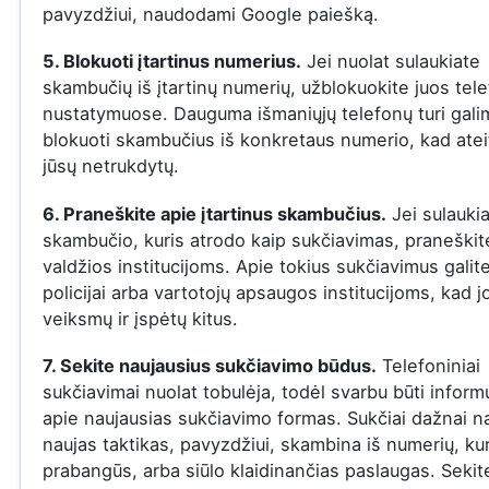
pavyzdžiui, naudodami Google paiešką.
5. Blokuoti įtartinus numerius.
Jei nuolat sulaukiate
skambučių iš įtartinų numerių, užblokuokite juos tel
nustatymuose. Dauguma išmaniųjų telefonų turi gal
blokuoti skambučius iš konkretaus numerio, kad ateit
jūsų netrukdytų.
6. Praneškite apie įtartinus skambučius.
Jei sulauki
skambučio, kuris atrodo kaip sukčiavimas, praneškite
valdžios institucijoms. Apie tokius sukčiavimus galit
policijai arba vartotojų apsaugos institucijoms, kad j
veiksmų ir įspėtų kitus.
7. Sekite naujausius sukčiavimo būdus.
Telefoniniai
sukčiavimai nuolat tobulėja, todėl svarbu būti infor
apie naujausias sukčiavimo formas. Sukčiai dažnai n
naujas taktikas, pavyzdžiui, skambina iš numerių, ku
prabangūs, arba siūlo klaidinančias paslaugas. Sekit