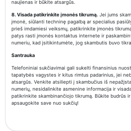
naujienas ir būkite atsargūs.
8. Visada patikrinkite įmonės tikrumą.
Jei jums skam
įmonė, siūlanti techninę pagalbą ar specialius pasiū
prieš imdamiesi veiksmų, patikrinkite įmonės tikrumą
patys rasti įmonės kontaktus internete ir paskambinti
numeriu, kad įsitikintumėte, jog skambutis buvo tikra
Santrauka
Telefoniniai sukčiavimai gali sukelti finansinius nuost
tapatybės vagystes ir kitus rimtus padarinius, jei ne
atsargūs. Venkite atsiliepti į skambučius iš nepažįs
numerių, nesidalinkite asmenine informacija ir visad
patikrinkite skambinančiojo tikrumą. Būkite budrūs ir
apsaugokite save nuo sukčių!