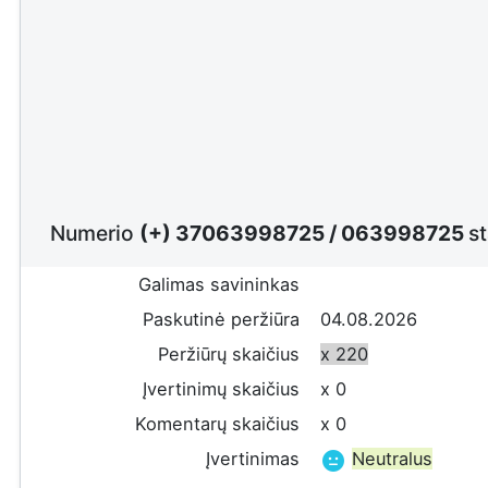
Numerio
(+) 37063998725
/
063998725
st
Galimas savininkas
Paskutinė peržiūra
04.08.2026
Peržiūrų skaičius
x 220
Įvertinimų skaičius
x 0
Komentarų skaičius
x 0
Įvertinimas
Neutralus