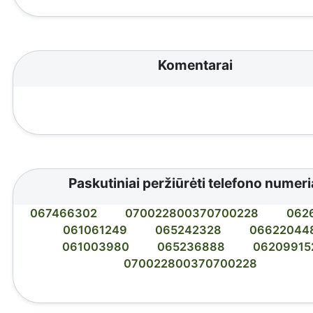
Komentarai
Paskutiniai peržiūrėti telefono numeri
067466302
070022800370700228
062
061061249
065242328
06622044
061003980
065236888
06209915
070022800370700228