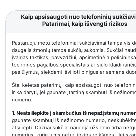
Kaip apsisaugoti nuo telefoninių sukčiav
Patarimai, kaip išvengti rizikos
Pastaruoju metu telefoniniai sukčiavimai tampa vis d
daugelis žmonių tampa sukčių aukomis. Sukčiai naud
įvairias taktikas, pavyzdžiui, apsimetinėja policininka
techninės pagalbos specialistais ar siūlo klaidinanči
pasiūlymus, siekdami išvilioti pinigus ar asmens du
Štai keletas patarimų, kaip apsisaugoti nuo telefonin
ir ką daryti, jei gaunate įtartiną skambutį iš nežinom
numerio.
1. Neatsiliepkite į skambučius iš nepažįstamų numer
gaunate skambutį iš nežinomo numerio, neskubėkit
atsiliepti. Dažnai sukčiai naudoja užsienio arba netgi
numerius, kurie jums neturi jokios reikšmės. Jei ska