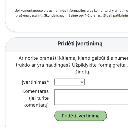
Jei komentaruose yra asmeninės informacijos arba komentarai yra netinka
prašymą pašalinti. Skundą išnagrinėsime per 1-2 dienas.
[Siųsti patikrin
Pridėti įvertinimą
Ar norite pranešti kitiems, kieno galbūt šis numeri
trukdo ar yra naudingas? Užpildykite formą greitai, 
žinotų.
Įvertinimas*
Komentaras
(jei turite
komentarų)