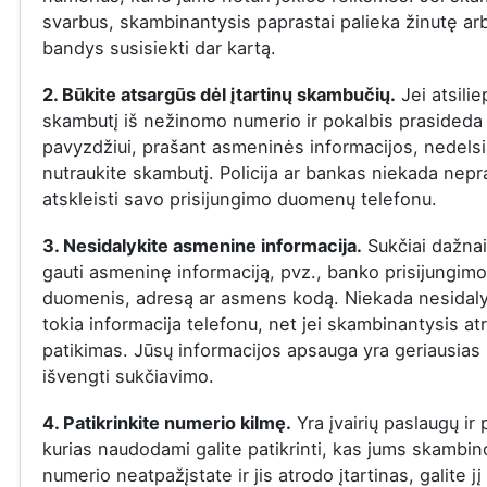
svarbus, skambinantysis paprastai palieka žinutę ar
bandys susisiekti dar kartą.
2. Būkite atsargūs dėl įtartinų skambučių.
Jei atsilie
skambutį iš nežinomo numerio ir pokalbis prasideda į
pavyzdžiui, prašant asmeninės informacijos, nedelsi
nutraukite skambutį. Policija ar bankas niekada nepr
atskleisti savo prisijungimo duomenų telefonu.
3. Nesidalykite asmenine informacija.
Sukčiai dažna
gauti asmeninę informaciją, pvz., banko prisijungimo
duomenis, adresą ar asmens kodą. Niekada nesidaly
tokia informacija telefonu, net jei skambinantysis at
patikimas. Jūsų informacijos apsauga yra geriausias
išvengti sukčiavimo.
4. Patikrinkite numerio kilmę.
Yra įvairių paslaugų ir
kurias naudodami galite patikrinti, kas jums skambin
numerio neatpažįstate ir jis atrodo įtartinas, galite jį 