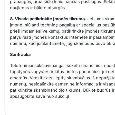
prabangūs, arba siūlo klaidinančias paslaugas. Sekit
naujienas ir būkite atsargūs.
8. Visada patikrinkite įmonės tikrumą.
Jei jums skam
įmonė, siūlanti techninę pagalbą ar specialius pasiū
prieš imdamiesi veiksmų, patikrinkite įmonės tikrumą
patys rasti įmonės kontaktus internete ir paskambinti
numeriu, kad įsitikintumėte, jog skambutis buvo tikra
Santrauka
Telefoniniai sukčiavimai gali sukelti finansinius nuost
tapatybės vagystes ir kitus rimtus padarinius, jei ne
atsargūs. Venkite atsiliepti į skambučius iš nepažįs
numerių, nesidalinkite asmenine informacija ir visad
patikrinkite skambinančiojo tikrumą. Būkite budrūs ir
apsaugokite save nuo sukčių!