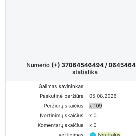
Numerio
(+) 37064546494
/
0645464
statistika
Galimas savininkas
Paskutinė peržiūra
05.08.2026
Peržiūrų skaičius
x 109
Įvertinimų skaičius
x 0
Komentarų skaičius
x 0
Įvertinimas
Neutralus