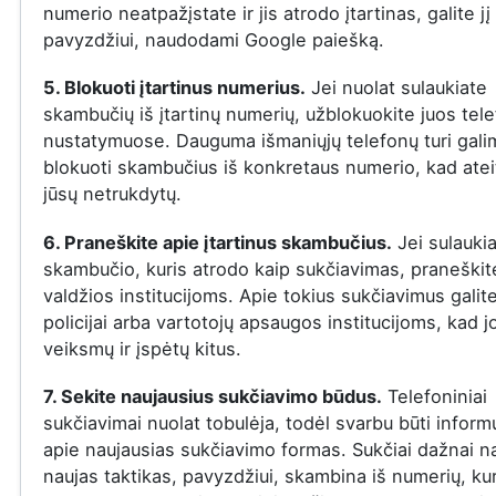
numerio neatpažįstate ir jis atrodo įtartinas, galite jį 
pavyzdžiui, naudodami Google paiešką.
5. Blokuoti įtartinus numerius.
Jei nuolat sulaukiate
skambučių iš įtartinų numerių, užblokuokite juos tel
nustatymuose. Dauguma išmaniųjų telefonų turi gal
blokuoti skambučius iš konkretaus numerio, kad ateit
jūsų netrukdytų.
6. Praneškite apie įtartinus skambučius.
Jei sulauki
skambučio, kuris atrodo kaip sukčiavimas, praneškite
valdžios institucijoms. Apie tokius sukčiavimus galit
policijai arba vartotojų apsaugos institucijoms, kad j
veiksmų ir įspėtų kitus.
7. Sekite naujausius sukčiavimo būdus.
Telefoniniai
sukčiavimai nuolat tobulėja, todėl svarbu būti infor
apie naujausias sukčiavimo formas. Sukčiai dažnai n
naujas taktikas, pavyzdžiui, skambina iš numerių, ku