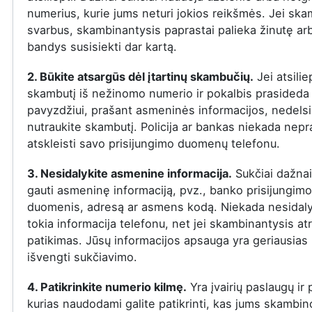
numerius, kurie jums neturi jokios reikšmės. Jei ska
svarbus, skambinantysis paprastai palieka žinutę ar
bandys susisiekti dar kartą.
2. Būkite atsargūs dėl įtartinų skambučių.
Jei atsilie
skambutį iš nežinomo numerio ir pokalbis prasideda į
pavyzdžiui, prašant asmeninės informacijos, nedelsi
nutraukite skambutį. Policija ar bankas niekada nepr
atskleisti savo prisijungimo duomenų telefonu.
3. Nesidalykite asmenine informacija.
Sukčiai dažna
gauti asmeninę informaciją, pvz., banko prisijungimo
duomenis, adresą ar asmens kodą. Niekada nesidaly
tokia informacija telefonu, net jei skambinantysis at
patikimas. Jūsų informacijos apsauga yra geriausias
išvengti sukčiavimo.
4. Patikrinkite numerio kilmę.
Yra įvairių paslaugų ir
kurias naudodami galite patikrinti, kas jums skambin