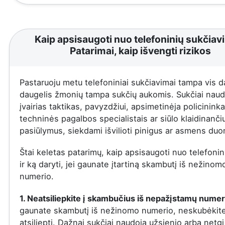
Kaip apsisaugoti nuo telefoninių sukčiav
Patarimai, kaip išvengti rizikos
Pastaruoju metu telefoniniai sukčiavimai tampa vis d
daugelis žmonių tampa sukčių aukomis. Sukčiai naud
įvairias taktikas, pavyzdžiui, apsimetinėja policininka
techninės pagalbos specialistais ar siūlo klaidinanči
pasiūlymus, siekdami išvilioti pinigus ar asmens du
Štai keletas patarimų, kaip apsisaugoti nuo telefonin
ir ką daryti, jei gaunate įtartiną skambutį iš nežinom
numerio.
1. Neatsiliepkite į skambučius iš nepažįstamų numer
gaunate skambutį iš nežinomo numerio, neskubėkit
atsiliepti. Dažnai sukčiai naudoja užsienio arba netgi