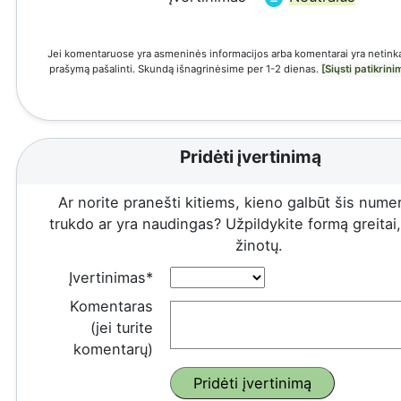
Jei komentaruose yra asmeninės informacijos arba komentarai yra netinka
prašymą pašalinti. Skundą išnagrinėsime per 1-2 dienas.
[Siųsti patikrin
Pridėti įvertinimą
Ar norite pranešti kitiems, kieno galbūt šis numeri
trukdo ar yra naudingas? Užpildykite formą greitai, 
žinotų.
Įvertinimas*
Komentaras
(jei turite
komentarų)