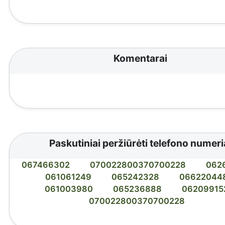
Komentarai
Paskutiniai peržiūrėti telefono numeri
067466302
070022800370700228
062
061061249
065242328
06622044
061003980
065236888
06209915
070022800370700228