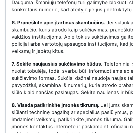
Dauguma išmaniųjų telefonų turi galimybę blokuoti s
konkretaus numerio, kad ateityje jie jūsų netrukdytų.
6. Praneškite apie įtartinus skambučius.
Jei sulauki
skambučio, kuris atrodo kaip sukčiavimas, praneškite
valdžios institucijoms. Apie tokius sukčiavimus galit
policijai arba vartotojų apsaugos institucijoms, kad j
veiksmų ir įspėtų kitus.
7. Sekite naujausius sukčiavimo būdus.
Telefoniniai 
nuolat tobulėja, todėl svarbu būti informuotiems api
sukčiavimo formas. Sukčiai dažnai naudoja naujas ta
pavyzdžiui, skambina iš numerių, kurie atrodo praba
siūlo klaidinančias paslaugas. Sekite naujienas ir būk
8. Visada patikrinkite įmonės tikrumą.
Jei jums skam
siūlanti techninę pagalbą ar specialius pasiūlymus, p
imdamiesi veiksmų, patikrinkite įmonės tikrumą. Gali
įmonės kontaktus internete ir paskambinti oficialiu 