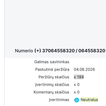
Numerio
(+) 37064558320
/
06455832
Galimas savininkas
Paskutinė peržiūra
04.08.2026
Peržiūrų skaičius
x 184
Įvertinimų skaičius
x 0
Komentarų skaičius
x 0
Įvertinimas
Neutralus