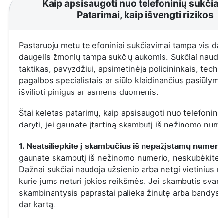
Kaip apsisaugoti nuo telefoninių sukči
Patarimai, kaip išvengti rizikos
Pastaruoju metu telefoniniai sukčiavimai tampa vis 
daugelis žmonių tampa sukčių aukomis. Sukčiai naudo
taktikas, pavyzdžiui, apsimetinėja policininkais, tec
pagalbos specialistais ar siūlo klaidinančius pasiūly
išvilioti pinigus ar asmens duomenis.
Štai keletas patarimų, kaip apsisaugoti nuo telefonini
daryti, jei gaunate įtartiną skambutį iš nežinomo nu
1. Neatsiliepkite į skambučius iš nepažįstamų numer
gaunate skambutį iš nežinomo numerio, neskubėkite a
Dažnai sukčiai naudoja užsienio arba netgi vietinius
kurie jums neturi jokios reikšmės. Jei skambutis sva
skambinantysis paprastai palieka žinutę arba bandys
dar kartą.