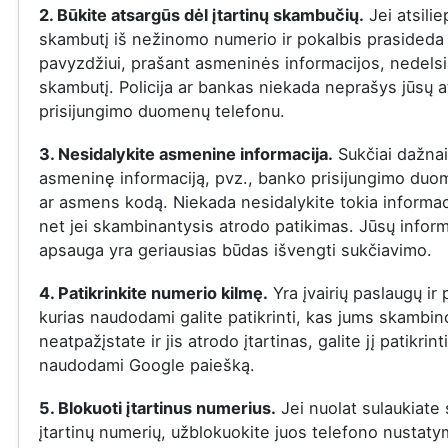
2. Būkite atsargūs dėl įtartinų skambučių.
Jei atsilie
skambutį iš nežinomo numerio ir pokalbis prasideda į
pavyzdžiui, prašant asmeninės informacijos, nedelsi
skambutį. Policija ar bankas niekada neprašys jūsų a
prisijungimo duomenų telefonu.
3. Nesidalykite asmenine informacija.
Sukčiai dažnai
asmeninę informaciją, pvz., banko prisijungimo duo
ar asmens kodą. Niekada nesidalykite tokia informac
net jei skambinantysis atrodo patikimas. Jūsų inform
apsauga yra geriausias būdas išvengti sukčiavimo.
4. Patikrinkite numerio kilmę.
Yra įvairių paslaugų ir
kurias naudodami galite patikrinti, kas jums skambin
neatpažįstate ir jis atrodo įtartinas, galite jį patikrint
naudodami Google paiešką.
5. Blokuoti įtartinus numerius.
Jei nuolat sulaukiate
įtartinų numerių, užblokuokite juos telefono nustat