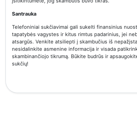
įsitikintumėte, jog skambutis buvo tikras.
Santrauka
Telefoniniai sukčiavimai gali sukelti finansinius nuost
tapatybės vagystes ir kitus rimtus padarinius, jei ne
atsargūs. Venkite atsiliepti į skambučius iš nepažįs
nesidalinkite asmenine informacija ir visada patikrin
skambinančiojo tikrumą. Būkite budrūs ir apsaugoki
sukčių!