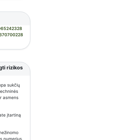
065242328
370700228
ti rizikos
mpa sukčių
 techninės
 ar asmens
te įtartiną
 nežinomo
us numerius,