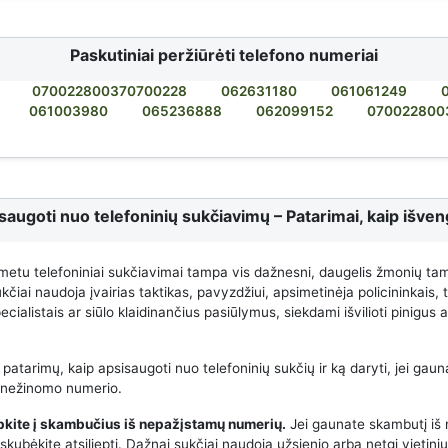
Paskutiniai peržiūrėti telefono numeriai
070022800370700228
062631180
061061249
061003980
065236888
062099152
070022800
saugoti nuo telefoninių sukčiavimų – Patarimai, kaip išveng
metu telefoniniai sukčiavimai tampa vis dažnesni, daugelis žmonių ta
čiai naudoja įvairias taktikas, pavyzdžiui, apsimetinėja policininkais,
cialistais ar siūlo klaidinančius pasiūlymus, siekdami išvilioti pinigus
 patarimų, kaip apsisaugoti nuo telefoninių sukčių ir ką daryti, jei gauna
 nežinomo numerio.
epkite į skambučius iš nepažįstamų numerių.
Jei gaunate skambutį iš
kubėkite atsiliepti. Dažnai sukčiai naudoja užsienio arba netgi vietini