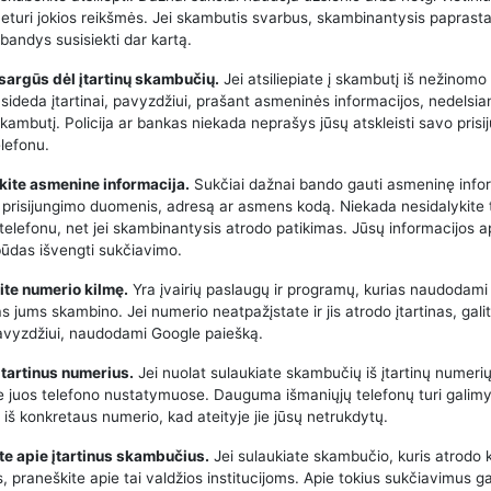
neturi jokios reikšmės. Jei skambutis svarbus, skambinantysis paprasta
bandys susisiekti dar kartą.
tsargūs dėl įtartinų skambučių.
Jei atsiliepiate į skambutį iš nežinomo
asideda įtartinai, pavyzdžiui, prašant asmeninės informacijos, nedelsia
kambutį. Policija ar bankas niekada neprašys jūsų atskleisti savo pris
lefonu.
kite asmenine informacija.
Sukčiai dažnai bando gauti asmeninę infor
 prisijungimo duomenis, adresą ar asmens kodą. Niekada nesidalykite 
 telefonu, net jei skambinantysis atrodo patikimas. Jūsų informacijos 
būdas išvengti sukčiavimo.
kite numerio kilmę.
Yra įvairių paslaugų ir programų, kurias naudodami 
kas jums skambino. Jei numerio neatpažįstate ir jis atrodo įtartinas, galit
 pavyzdžiui, naudodami Google paiešką.
 įtartinus numerius.
Jei nuolat sulaukiate skambučių iš įtartinų numerių
e juos telefono nustatymuose. Dauguma išmaniųjų telefonų turi galimy
iš konkretaus numerio, kad ateityje jie jūsų netrukdytų.
te apie įtartinus skambučius.
Jei sulaukiate skambučio, kuris atrodo 
 praneškite apie tai valdžios institucijoms. Apie tokius sukčiavimus ga