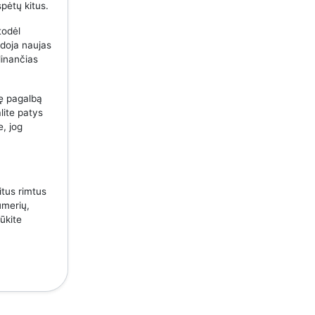
spėtų kitus.
todėl
udoja naujas
dinančias
nę pagalbą
lite patys
e, jog
itus rimtus
umerių,
ūkite