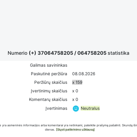
Numerio
(+) 37064758205
/
064758205
statistika
Galimas savininkas
Paskutinė peržiūra
08.08.2026
Peržiūrų skaičius
x 159
Įvertinimų skaičius
x 0
Komentarų skaičius
x 0
Neutralus
Įvertinimas
 yra asmeninės informacijos arba komentarai yra netinkami, pateikite prašymą pašalinti. Skundą iš
dienas.
[Siųsti patikrinimo užklausą]