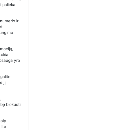
i palieka
 numerio ir
nt
ijungimo
maciją,
tokia
apsauga yra
galite
e jį
,
bę blokuoti
kaip
lite