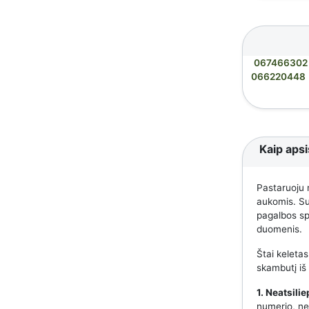
067466302
066220448
Kaip apsi
Pastaruoju 
aukomis. Suk
pagalbos spe
duomenis.
Štai keletas
skambutį iš
1. Neatsili
numerio, nes