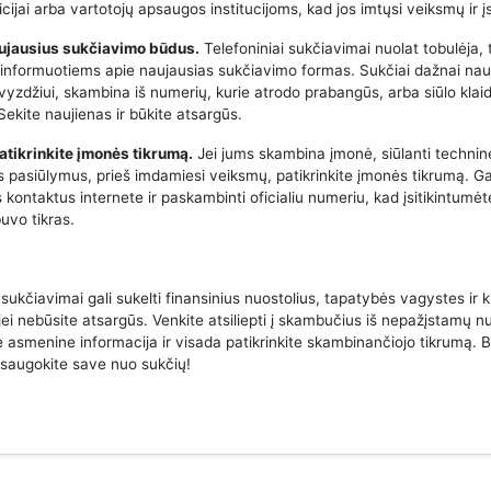
icijai arba vartotojų apsaugos institucijoms, kad jos imtųsi veiksmų ir į
aujausius sukčiavimo būdus.
Telefoniniai sukčiavimai nuolat tobulėja, 
 informuotiems apie naujausias sukčiavimo formas. Sukčiai dažnai na
avyzdžiui, skambina iš numerių, kurie atrodo prabangūs, arba siūlo klai
ekite naujienas ir būkite atsargūs.
atikrinkite įmonės tikrumą.
Jei jums skambina įmonė, siūlanti techni
us pasiūlymus, prieš imdamiesi veiksmų, patikrinkite įmonės tikrumą. Ga
 kontaktus internete ir paskambinti oficialiu numeriu, kad įsitikintumėt
uvo tikras.
 sukčiavimai gali sukelti finansinius nuostolius, tapatybės vagystes ir k
jei nebūsite atsargūs. Venkite atsiliepti į skambučius iš nepažįstamų n
e asmenine informacija ir visada patikrinkite skambinančiojo tikrumą. B
psaugokite save nuo sukčių!