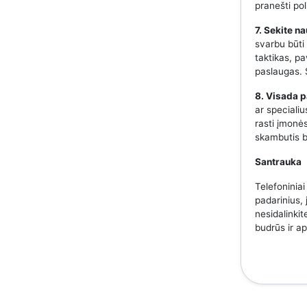
pranešti pol
7. Sekite n
svarbu būti
taktikas, p
paslaugas. S
8. Visada p
ar speciali
rasti įmonės
skambutis b
Santrauka
Telefoniniai
padarinius, 
nesidalinkit
budrūs ir a