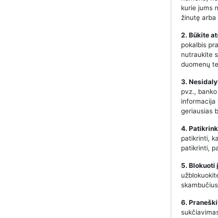
kurie jums 
žinutę arba 
2. Būkite a
pokalbis pr
nutraukite s
duomenų te
3. Nesidaly
pvz., banko
informacija
geriausias 
4. Patikrin
patikrinti, 
patikrinti,
5. Blokuoti
užblokuokit
skambučius 
6. Praneški
sukčiavimas,