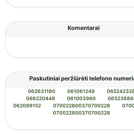
Komentarai
Paskutiniai peržiūrėti telefono numeri
062631180
061061249
06524232
066220448
061003980
06523688
062099152
070022800370700228
070
070022800370700228