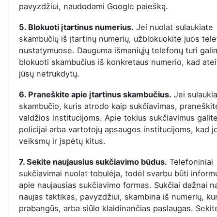
pavyzdžiui, naudodami Google paiešką.
5. Blokuoti įtartinus numerius.
Jei nuolat sulaukiate
skambučių iš įtartinų numerių, užblokuokite juos tel
nustatymuose. Dauguma išmaniųjų telefonų turi gal
blokuoti skambučius iš konkretaus numerio, kad ateit
jūsų netrukdytų.
6. Praneškite apie įtartinus skambučius.
Jei sulauki
skambučio, kuris atrodo kaip sukčiavimas, praneškite
valdžios institucijoms. Apie tokius sukčiavimus galit
policijai arba vartotojų apsaugos institucijoms, kad j
veiksmų ir įspėtų kitus.
7. Sekite naujausius sukčiavimo būdus.
Telefoniniai
sukčiavimai nuolat tobulėja, todėl svarbu būti infor
apie naujausias sukčiavimo formas. Sukčiai dažnai n
naujas taktikas, pavyzdžiui, skambina iš numerių, ku
prabangūs, arba siūlo klaidinančias paslaugas. Sekit