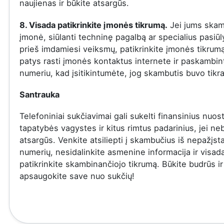
naujienas ir būkite atsargūs.
8. Visada patikrinkite įmonės tikrumą.
Jei jums skam
įmonė, siūlanti techninę pagalbą ar specialius pasiū
prieš imdamiesi veiksmų, patikrinkite įmonės tikrumą
patys rasti įmonės kontaktus internete ir paskambinti
numeriu, kad įsitikintumėte, jog skambutis buvo tikra
Santrauka
Telefoniniai sukčiavimai gali sukelti finansinius nuost
tapatybės vagystes ir kitus rimtus padarinius, jei ne
atsargūs. Venkite atsiliepti į skambučius iš nepažįs
numerių, nesidalinkite asmenine informacija ir visad
patikrinkite skambinančiojo tikrumą. Būkite budrūs ir
apsaugokite save nuo sukčių!