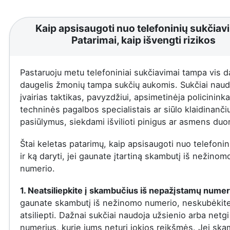
Kaip apsisaugoti nuo telefoninių sukčiav
Patarimai, kaip išvengti rizikos
Pastaruoju metu telefoniniai sukčiavimai tampa vis d
daugelis žmonių tampa sukčių aukomis. Sukčiai naud
įvairias taktikas, pavyzdžiui, apsimetinėja policininka
techninės pagalbos specialistais ar siūlo klaidinanči
pasiūlymus, siekdami išvilioti pinigus ar asmens du
Štai keletas patarimų, kaip apsisaugoti nuo telefonin
ir ką daryti, jei gaunate įtartiną skambutį iš nežinom
numerio.
1. Neatsiliepkite į skambučius iš nepažįstamų numer
gaunate skambutį iš nežinomo numerio, neskubėkit
atsiliepti. Dažnai sukčiai naudoja užsienio arba netgi
numerius, kurie jums neturi jokios reikšmės. Jei ska