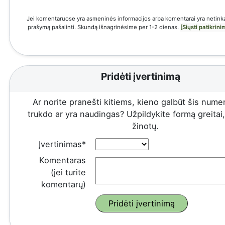
Jei komentaruose yra asmeninės informacijos arba komentarai yra netinka
prašymą pašalinti. Skundą išnagrinėsime per 1-2 dienas.
[Siųsti patikrin
Pridėti įvertinimą
Ar norite pranešti kitiems, kieno galbūt šis numeri
trukdo ar yra naudingas? Užpildykite formą greitai, 
žinotų.
Įvertinimas*
Komentaras
(jei turite
komentarų)