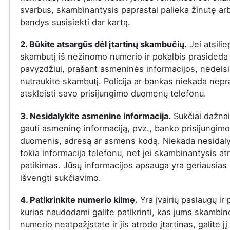
svarbus, skambinantysis paprastai palieka žinutę ar
bandys susisiekti dar kartą.
2. Būkite atsargūs dėl įtartinų skambučių.
Jei atsilie
skambutį iš nežinomo numerio ir pokalbis prasideda į
pavyzdžiui, prašant asmeninės informacijos, nedelsi
nutraukite skambutį. Policija ar bankas niekada nepr
atskleisti savo prisijungimo duomenų telefonu.
3. Nesidalykite asmenine informacija.
Sukčiai dažna
gauti asmeninę informaciją, pvz., banko prisijungimo
duomenis, adresą ar asmens kodą. Niekada nesidaly
tokia informacija telefonu, net jei skambinantysis at
patikimas. Jūsų informacijos apsauga yra geriausias
išvengti sukčiavimo.
4. Patikrinkite numerio kilmę.
Yra įvairių paslaugų ir
kurias naudodami galite patikrinti, kas jums skambin
numerio neatpažįstate ir jis atrodo įtartinas, galite jį 