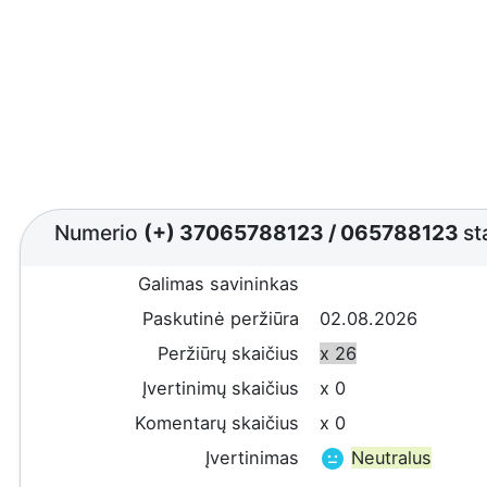
Numerio
(+) 37065788123
/
065788123
st
Galimas savininkas
Paskutinė peržiūra
02.08.2026
Peržiūrų skaičius
x 26
Įvertinimų skaičius
x 0
Komentarų skaičius
x 0
Įvertinimas
Neutralus