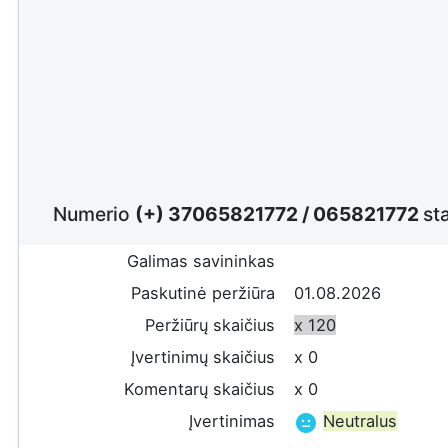
Numerio
(+) 37065821772
/
065821772
st
Galimas savininkas
Paskutinė peržiūra
01.08.2026
Peržiūrų skaičius
x 120
Įvertinimų skaičius
x 0
Komentarų skaičius
x 0
Įvertinimas
Neutralus