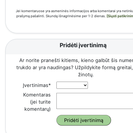
Jei komentaruose yra asmeninės informacijos arba komentarai yra netinka
prašymą pašalinti. Skundą išnagrinėsime per 1-2 dienas.
[Siųsti patikrin
Pridėti įvertinimą
Ar norite pranešti kitiems, kieno galbūt šis numeri
trukdo ar yra naudingas? Užpildykite formą greitai, 
žinotų.
Įvertinimas*
Komentaras
(jei turite
komentarų)