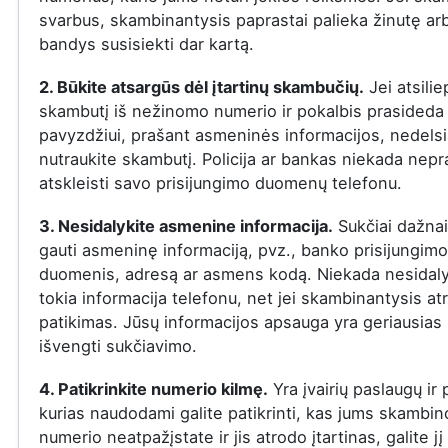
svarbus, skambinantysis paprastai palieka žinutę ar
bandys susisiekti dar kartą.
2. Būkite atsargūs dėl įtartinų skambučių.
Jei atsilie
skambutį iš nežinomo numerio ir pokalbis prasideda į
pavyzdžiui, prašant asmeninės informacijos, nedelsi
nutraukite skambutį. Policija ar bankas niekada nepr
atskleisti savo prisijungimo duomenų telefonu.
3. Nesidalykite asmenine informacija.
Sukčiai dažna
gauti asmeninę informaciją, pvz., banko prisijungimo
duomenis, adresą ar asmens kodą. Niekada nesidaly
tokia informacija telefonu, net jei skambinantysis at
patikimas. Jūsų informacijos apsauga yra geriausias
išvengti sukčiavimo.
4. Patikrinkite numerio kilmę.
Yra įvairių paslaugų ir
kurias naudodami galite patikrinti, kas jums skambin
numerio neatpažįstate ir jis atrodo įtartinas, galite jį 