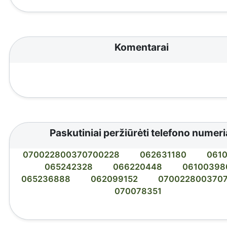
Komentarai
Paskutiniai peržiūrėti telefono numeri
070022800370700228
062631180
061
065242328
066220448
06100398
065236888
062099152
070022800370
070078351