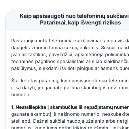
Kaip apsisaugoti nuo telefoninių sukčiav
Patarimai, kaip išvengti rizikos
Pastaruoju metu telefoniniai sukčiavimai tampa vis d
daugelis žmonių tampa sukčių aukomis. Sukčiai naud
įvairias taktikas, pavyzdžiui, apsimetinėja policininka
techninės pagalbos specialistais ar siūlo klaidinanči
pasiūlymus, siekdami išvilioti pinigus ar asmens du
Štai keletas patarimų, kaip apsisaugoti nuo telefonin
ir ką daryti, jei gaunate įtartiną skambutį iš nežinom
numerio.
1. Neatsiliepkite į skambučius iš nepažįstamų numer
gaunate skambutį iš nežinomo numerio, neskubėkit
atsiliepti. Dažnai sukčiai naudoja užsienio arba netgi
numerius, kurie jums neturi jokios reikšmės. Jei ska