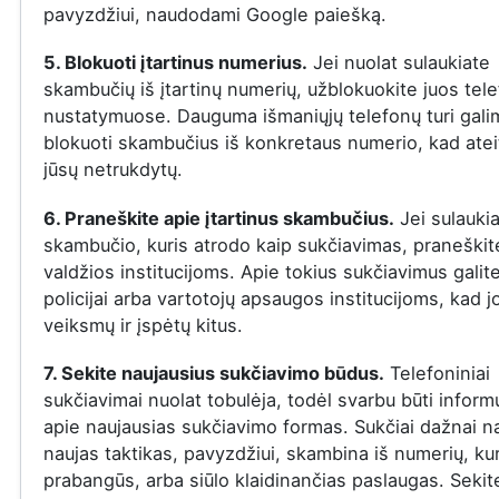
pavyzdžiui, naudodami Google paiešką.
5. Blokuoti įtartinus numerius.
Jei nuolat sulaukiate
skambučių iš įtartinų numerių, užblokuokite juos tel
nustatymuose. Dauguma išmaniųjų telefonų turi gal
blokuoti skambučius iš konkretaus numerio, kad ateit
jūsų netrukdytų.
6. Praneškite apie įtartinus skambučius.
Jei sulauki
skambučio, kuris atrodo kaip sukčiavimas, praneškite
valdžios institucijoms. Apie tokius sukčiavimus galit
policijai arba vartotojų apsaugos institucijoms, kad j
veiksmų ir įspėtų kitus.
7. Sekite naujausius sukčiavimo būdus.
Telefoniniai
sukčiavimai nuolat tobulėja, todėl svarbu būti infor
apie naujausias sukčiavimo formas. Sukčiai dažnai n
naujas taktikas, pavyzdžiui, skambina iš numerių, ku
prabangūs, arba siūlo klaidinančias paslaugas. Sekit