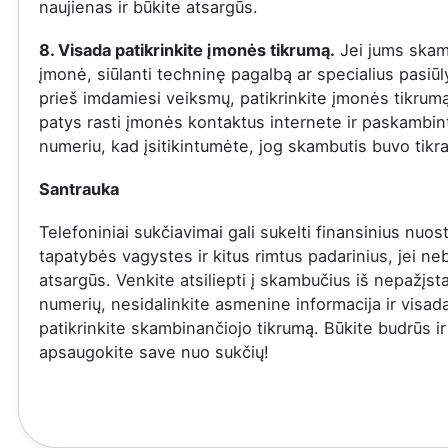
naujienas ir būkite atsargūs.
8. Visada patikrinkite įmonės tikrumą.
Jei jums skam
įmonė, siūlanti techninę pagalbą ar specialius pasiū
prieš imdamiesi veiksmų, patikrinkite įmonės tikrumą
patys rasti įmonės kontaktus internete ir paskambinti
numeriu, kad įsitikintumėte, jog skambutis buvo tikra
Santrauka
Telefoniniai sukčiavimai gali sukelti finansinius nuost
tapatybės vagystes ir kitus rimtus padarinius, jei ne
atsargūs. Venkite atsiliepti į skambučius iš nepažįs
numerių, nesidalinkite asmenine informacija ir visad
patikrinkite skambinančiojo tikrumą. Būkite budrūs ir
apsaugokite save nuo sukčių!