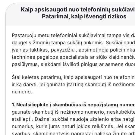
Kaip apsisaugoti nuo telefoninių sukčiav
Patarimai, kaip išvengti rizikos
Pastaruoju metu telefoniniai sukčiavimai tampa vis d
daugelis žmonių tampa sukčių aukomis. Sukčiai naud
įvairias taktikas, pavyzdžiui, apsimetinėja policininka
techninės pagalbos specialistais ar siūlo klaidinanči
pasiūlymus, siekdami išvilioti pinigus ar asmens du
Štai keletas patarimų, kaip apsisaugoti nuo telefonin
ir ką daryti, jei gaunate įtartiną skambutį iš nežinom
numerio.
1. Neatsiliepkite į skambučius iš nepažįstamų numer
gaunate skambutį iš nežinomo numerio, neskubėkit
atsiliepti. Dažnai sukčiai naudoja užsienio arba netgi
numerius, kurie jums neturi jokios reikšmės. Jei ska
svarbus, skambinantysis paprastai palieka žinutę ar