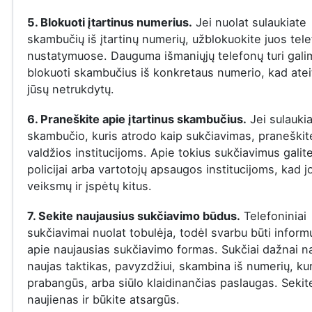
5. Blokuoti įtartinus numerius.
Jei nuolat sulaukiate
skambučių iš įtartinų numerių, užblokuokite juos tel
nustatymuose. Dauguma išmaniųjų telefonų turi gal
blokuoti skambučius iš konkretaus numerio, kad ateit
jūsų netrukdytų.
6. Praneškite apie įtartinus skambučius.
Jei sulauki
skambučio, kuris atrodo kaip sukčiavimas, praneškite
valdžios institucijoms. Apie tokius sukčiavimus galit
policijai arba vartotojų apsaugos institucijoms, kad j
veiksmų ir įspėtų kitus.
7. Sekite naujausius sukčiavimo būdus.
Telefoniniai
sukčiavimai nuolat tobulėja, todėl svarbu būti infor
apie naujausias sukčiavimo formas. Sukčiai dažnai n
naujas taktikas, pavyzdžiui, skambina iš numerių, ku
prabangūs, arba siūlo klaidinančias paslaugas. Sekit
naujienas ir būkite atsargūs.