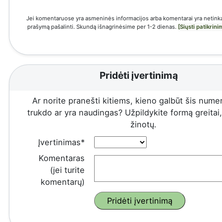
Jei komentaruose yra asmeninės informacijos arba komentarai yra netinka
prašymą pašalinti. Skundą išnagrinėsime per 1-2 dienas.
[Siųsti patikrin
Pridėti įvertinimą
Ar norite pranešti kitiems, kieno galbūt šis numeri
trukdo ar yra naudingas? Užpildykite formą greitai, 
žinotų.
Įvertinimas*
Komentaras
(jei turite
komentarų)