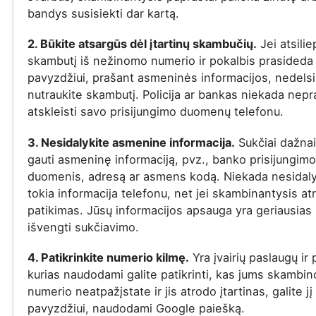
bandys susisiekti dar kartą.
2. Būkite atsargūs dėl įtartinų skambučių.
Jei atsilie
skambutį iš nežinomo numerio ir pokalbis prasideda į
pavyzdžiui, prašant asmeninės informacijos, nedelsi
nutraukite skambutį. Policija ar bankas niekada nepr
atskleisti savo prisijungimo duomenų telefonu.
3. Nesidalykite asmenine informacija.
Sukčiai dažna
gauti asmeninę informaciją, pvz., banko prisijungimo
duomenis, adresą ar asmens kodą. Niekada nesidaly
tokia informacija telefonu, net jei skambinantysis at
patikimas. Jūsų informacijos apsauga yra geriausias
išvengti sukčiavimo.
4. Patikrinkite numerio kilmę.
Yra įvairių paslaugų ir
kurias naudodami galite patikrinti, kas jums skambin
numerio neatpažįstate ir jis atrodo įtartinas, galite jį 
pavyzdžiui, naudodami Google paiešką.