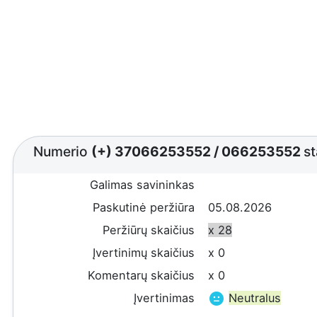
Numerio
(+) 37066253552
/
066253552
st
Galimas savininkas
Paskutinė peržiūra
05.08.2026
Peržiūrų skaičius
x 28
Įvertinimų skaičius
x 0
Komentarų skaičius
x 0
Įvertinimas
Neutralus