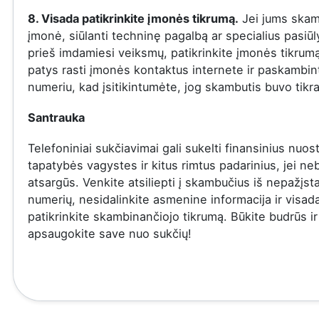
8. Visada patikrinkite įmonės tikrumą.
Jei jums skam
įmonė, siūlanti techninę pagalbą ar specialius pasiū
prieš imdamiesi veiksmų, patikrinkite įmonės tikrumą
patys rasti įmonės kontaktus internete ir paskambinti
numeriu, kad įsitikintumėte, jog skambutis buvo tikra
Santrauka
Telefoniniai sukčiavimai gali sukelti finansinius nuost
tapatybės vagystes ir kitus rimtus padarinius, jei ne
atsargūs. Venkite atsiliepti į skambučius iš nepažįs
numerių, nesidalinkite asmenine informacija ir visad
patikrinkite skambinančiojo tikrumą. Būkite budrūs ir
apsaugokite save nuo sukčių!