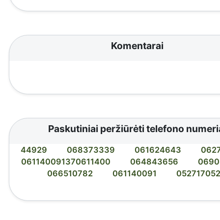
Komentarai
Paskutiniai peržiūrėti telefono numeri
44929
068373339
061624643
062
061140091370611400
064843656
0690
066510782
061140091
05271705