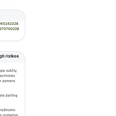
065242328
370700228
ti rizikos
mpa sukčių
 techninės
 ar asmens
te įtartiną
 nežinomo
us numerius,