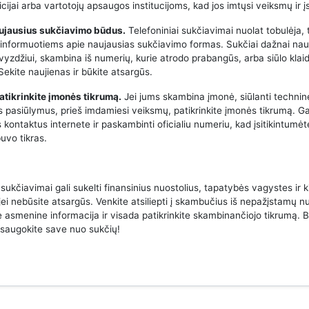
icijai arba vartotojų apsaugos institucijoms, kad jos imtųsi veiksmų ir į
aujausius sukčiavimo būdus.
Telefoniniai sukčiavimai nuolat tobulėja, 
 informuotiems apie naujausias sukčiavimo formas. Sukčiai dažnai na
avyzdžiui, skambina iš numerių, kurie atrodo prabangūs, arba siūlo klai
ekite naujienas ir būkite atsargūs.
atikrinkite įmonės tikrumą.
Jei jums skambina įmonė, siūlanti techni
us pasiūlymus, prieš imdamiesi veiksmų, patikrinkite įmonės tikrumą. Ga
 kontaktus internete ir paskambinti oficialiu numeriu, kad įsitikintumėt
uvo tikras.
 sukčiavimai gali sukelti finansinius nuostolius, tapatybės vagystes ir k
jei nebūsite atsargūs. Venkite atsiliepti į skambučius iš nepažįstamų n
e asmenine informacija ir visada patikrinkite skambinančiojo tikrumą. B
psaugokite save nuo sukčių!