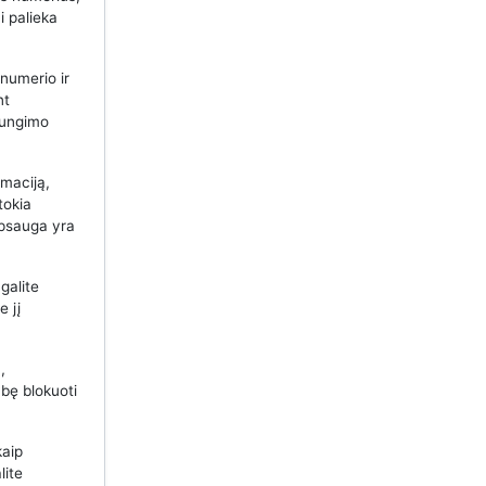
i palieka
 numerio ir
nt
ijungimo
maciją,
tokia
apsauga yra
galite
e jį
,
bę blokuoti
kaip
lite