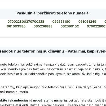
Paskutiniai peržiūrėti telefono numeriai
070022800370700228
062631180
061061249
061003980
065236888
062099152
070022800
saugoti nuo telefoninių sukčiavimų – Patarimai, kaip išveng
metu telefoniniai sukčiavimai tampa vis dažnesni, daugelis žmonių ta
čiai naudoja įvairias taktikas, pavyzdžiui, apsimetinėja policininkais,
cialistais ar siūlo klaidinančius pasiūlymus, siekdami išvilioti pinigus
 patarimų, kaip apsisaugoti nuo telefoninių sukčių ir ką daryti, jei gauna
 nežinomo numerio.
epkite į skambučius iš nepažįstamų numerių.
Jei gaunate skambutį iš
kubėkite atsiliepti. Dažnai sukčiai naudoja užsienio arba netgi vietini