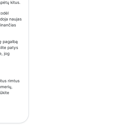
spėtų kitus.
todėl
udoja naujas
dinančias
nę pagalbą
lite patys
e, jog
itus rimtus
umerių,
ūkite