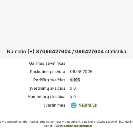
Numerio
(+) 37066427604
/
066427604
statistika
Galimas savininkas
Paskutinė peržiūra
06.08.2026
Peržiūrų skaičius
x 195
Įvertinimų skaičius
x 0
Komentarų skaičius
x 0
Neutralus
Įvertinimas
 yra asmeninės informacijos arba komentarai yra netinkami, pateikite prašymą pašalinti. Skundą iš
dienas.
[Siųsti patikrinimo užklausą]