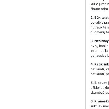
kurie jums 
žinutę arba 
2. Būkite a
pokalbis pr
nutraukite s
duomenų te
3. Nesidaly
pvz., banko
informacija
geriausias 
4. Patikrin
patikrinti, 
patikrinti,
5. Blokuoti
užblokuokit
skambučius 
6. Praneški
sukčiavimas,