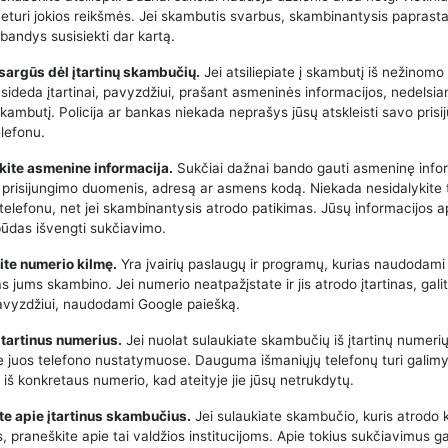
neturi jokios reikšmės. Jei skambutis svarbus, skambinantysis paprasta
bandys susisiekti dar kartą.
tsargūs dėl įtartinų skambučių.
Jei atsiliepiate į skambutį iš nežinomo
asideda įtartinai, pavyzdžiui, prašant asmeninės informacijos, nedelsia
kambutį. Policija ar bankas niekada neprašys jūsų atskleisti savo pris
lefonu.
kite asmenine informacija.
Sukčiai dažnai bando gauti asmeninę infor
 prisijungimo duomenis, adresą ar asmens kodą. Niekada nesidalykite 
 telefonu, net jei skambinantysis atrodo patikimas. Jūsų informacijos 
būdas išvengti sukčiavimo.
kite numerio kilmę.
Yra įvairių paslaugų ir programų, kurias naudodami 
kas jums skambino. Jei numerio neatpažįstate ir jis atrodo įtartinas, galit
 pavyzdžiui, naudodami Google paiešką.
 įtartinus numerius.
Jei nuolat sulaukiate skambučių iš įtartinų numerių
e juos telefono nustatymuose. Dauguma išmaniųjų telefonų turi galimy
iš konkretaus numerio, kad ateityje jie jūsų netrukdytų.
te apie įtartinus skambučius.
Jei sulaukiate skambučio, kuris atrodo 
 praneškite apie tai valdžios institucijoms. Apie tokius sukčiavimus ga