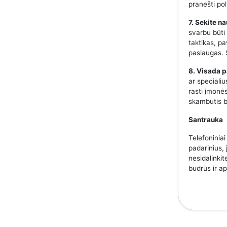
pranešti pol
7. Sekite n
svarbu būti
taktikas, p
paslaugas. S
8. Visada p
ar speciali
rasti įmonės
skambutis b
Santrauka
Telefoniniai
padarinius, 
nesidalinkit
budrūs ir a