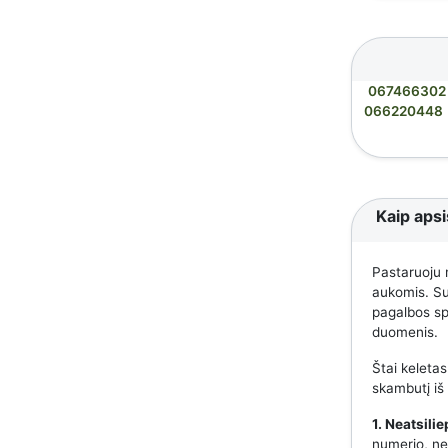
067466302
066220448
Kaip apsi
Pastaruoju 
aukomis. Suk
pagalbos spe
duomenis.
Štai keletas
skambutį iš
1. Neatsili
numerio, nes