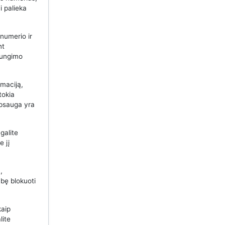
i palieka
 numerio ir
nt
ijungimo
maciją,
tokia
apsauga yra
galite
e jį
,
bę blokuoti
kaip
lite