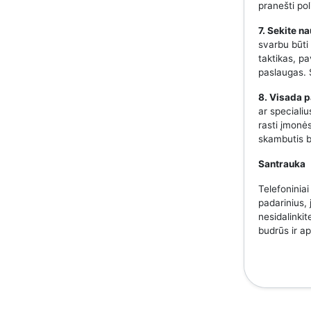
pranešti pol
7. Sekite n
svarbu būti
taktikas, p
paslaugas. S
8. Visada p
ar speciali
rasti įmonės
skambutis b
Santrauka
Telefoniniai
padarinius, 
nesidalinkit
budrūs ir a