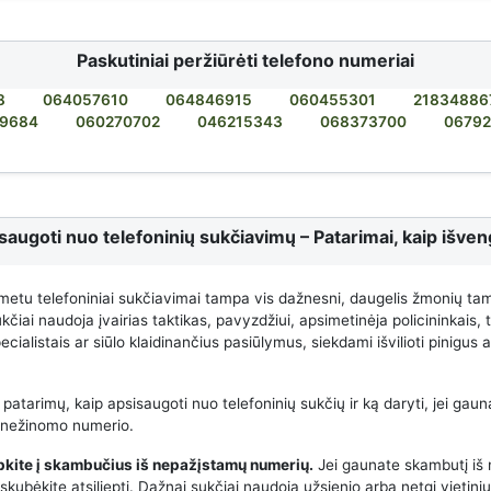
Paskutiniai peržiūrėti telefono numeriai
8
064057610
064846915
060455301
21834886
9684
060270702
046215343
068373700
0679
saugoti nuo telefoninių sukčiavimų – Patarimai, kaip išveng
metu telefoniniai sukčiavimai tampa vis dažnesni, daugelis žmonių ta
čiai naudoja įvairias taktikas, pavyzdžiui, apsimetinėja policininkais,
cialistais ar siūlo klaidinančius pasiūlymus, siekdami išvilioti pinigus
 patarimų, kaip apsisaugoti nuo telefoninių sukčių ir ką daryti, jei gauna
 nežinomo numerio.
epkite į skambučius iš nepažįstamų numerių.
Jei gaunate skambutį iš
kubėkite atsiliepti. Dažnai sukčiai naudoja užsienio arba netgi vietini