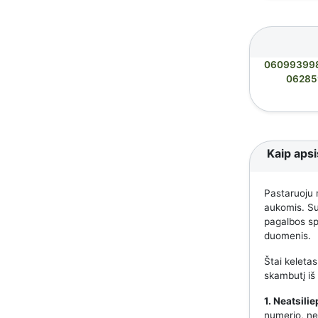
06099399
06285
Kaip apsi
Pastaruoju 
aukomis. Suk
pagalbos spe
duomenis.
Štai keletas
skambutį iš
1. Neatsili
numerio, nes