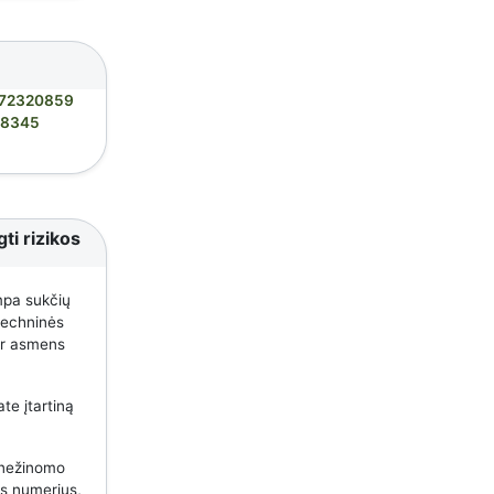
72320859
28345
ti rizikos
mpa sukčių
 techninės
 ar asmens
te įtartiną
 nežinomo
us numerius,