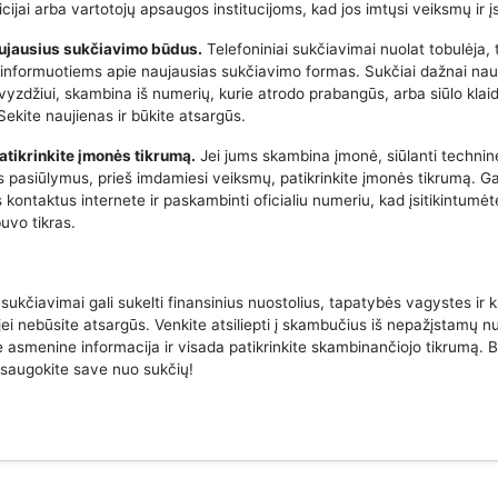
icijai arba vartotojų apsaugos institucijoms, kad jos imtųsi veiksmų ir į
aujausius sukčiavimo būdus.
Telefoniniai sukčiavimai nuolat tobulėja, 
 informuotiems apie naujausias sukčiavimo formas. Sukčiai dažnai na
avyzdžiui, skambina iš numerių, kurie atrodo prabangūs, arba siūlo klai
ekite naujienas ir būkite atsargūs.
atikrinkite įmonės tikrumą.
Jei jums skambina įmonė, siūlanti techni
us pasiūlymus, prieš imdamiesi veiksmų, patikrinkite įmonės tikrumą. Ga
 kontaktus internete ir paskambinti oficialiu numeriu, kad įsitikintumėt
uvo tikras.
 sukčiavimai gali sukelti finansinius nuostolius, tapatybės vagystes ir k
jei nebūsite atsargūs. Venkite atsiliepti į skambučius iš nepažįstamų n
e asmenine informacija ir visada patikrinkite skambinančiojo tikrumą. B
psaugokite save nuo sukčių!