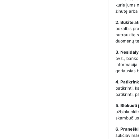
kurie jums 
žinutę arba 
2. Būkite a
pokalbis pr
nutraukite s
duomenų te
3. Nesidaly
pvz., banko
informacija
geriausias 
4. Patikrin
patikrinti, 
patikrinti,
5. Blokuoti
užblokuokit
skambučius 
6. Praneški
sukčiavimas,