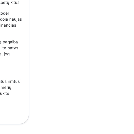
spėtų kitus.
todėl
udoja naujas
dinančias
nę pagalbą
lite patys
e, jog
itus rimtus
umerių,
ūkite