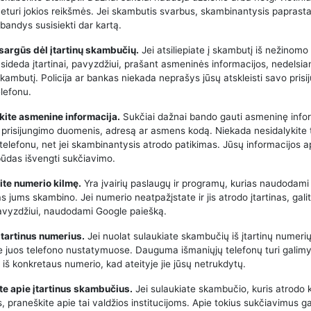
neturi jokios reikšmės. Jei skambutis svarbus, skambinantysis paprasta
bandys susisiekti dar kartą.
tsargūs dėl įtartinų skambučių.
Jei atsiliepiate į skambutį iš nežinomo
asideda įtartinai, pavyzdžiui, prašant asmeninės informacijos, nedelsia
kambutį. Policija ar bankas niekada neprašys jūsų atskleisti savo pris
lefonu.
kite asmenine informacija.
Sukčiai dažnai bando gauti asmeninę infor
 prisijungimo duomenis, adresą ar asmens kodą. Niekada nesidalykite 
 telefonu, net jei skambinantysis atrodo patikimas. Jūsų informacijos 
būdas išvengti sukčiavimo.
kite numerio kilmę.
Yra įvairių paslaugų ir programų, kurias naudodami 
kas jums skambino. Jei numerio neatpažįstate ir jis atrodo įtartinas, galit
 pavyzdžiui, naudodami Google paiešką.
 įtartinus numerius.
Jei nuolat sulaukiate skambučių iš įtartinų numerių
e juos telefono nustatymuose. Dauguma išmaniųjų telefonų turi galimy
iš konkretaus numerio, kad ateityje jie jūsų netrukdytų.
te apie įtartinus skambučius.
Jei sulaukiate skambučio, kuris atrodo 
 praneškite apie tai valdžios institucijoms. Apie tokius sukčiavimus ga