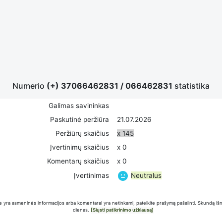
Numerio
(+) 37066462831
/
066462831
statistika
Galimas savininkas
Paskutinė peržiūra
21.07.2026
Peržiūrų skaičius
x 145
Įvertinimų skaičius
x 0
Komentarų skaičius
x 0
Neutralus
Įvertinimas
 yra asmeninės informacijos arba komentarai yra netinkami, pateikite prašymą pašalinti. Skundą iš
dienas.
[Siųsti patikrinimo užklausą]