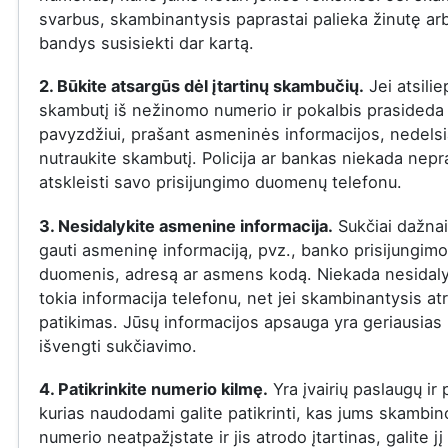
svarbus, skambinantysis paprastai palieka žinutę ar
bandys susisiekti dar kartą.
2. Būkite atsargūs dėl įtartinų skambučių.
Jei atsilie
skambutį iš nežinomo numerio ir pokalbis prasideda į
pavyzdžiui, prašant asmeninės informacijos, nedelsi
nutraukite skambutį. Policija ar bankas niekada nepr
atskleisti savo prisijungimo duomenų telefonu.
3. Nesidalykite asmenine informacija.
Sukčiai dažna
gauti asmeninę informaciją, pvz., banko prisijungimo
duomenis, adresą ar asmens kodą. Niekada nesidaly
tokia informacija telefonu, net jei skambinantysis at
patikimas. Jūsų informacijos apsauga yra geriausias
išvengti sukčiavimo.
4. Patikrinkite numerio kilmę.
Yra įvairių paslaugų ir
kurias naudodami galite patikrinti, kas jums skambin
numerio neatpažįstate ir jis atrodo įtartinas, galite jį 