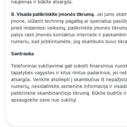
naujienas ir būkite atsargūs.
8. Visada patikrinkite įmonės tikrumą.
Jei jums skam
įmonė, siūlanti techninę pagalbą ar specialius pasiū
prieš imdamiesi veiksmų, patikrinkite įmonės tikrumą
patys rasti įmonės kontaktus internete ir paskambinti
numeriu, kad įsitikintumėte, jog skambutis buvo tikra
Santrauka
Telefoniniai sukčiavimai gali sukelti finansinius nuost
tapatybės vagystes ir kitus rimtus padarinius, jei ne
atsargūs. Venkite atsiliepti į skambučius iš nepažįs
numerių, nesidalinkite asmenine informacija ir visad
patikrinkite skambinančiojo tikrumą. Būkite budrūs ir
apsaugokite save nuo sukčių!