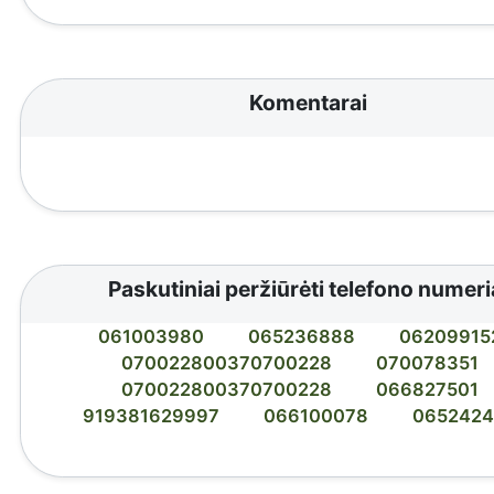
Komentarai
Paskutiniai peržiūrėti telefono numeri
061003980
065236888
06209915
070022800370700228
070078351
070022800370700228
066827501
919381629997
066100078
065242