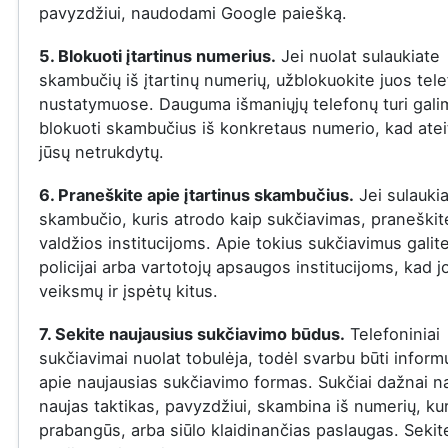
pavyzdžiui, naudodami Google paiešką.
5. Blokuoti įtartinus numerius.
Jei nuolat sulaukiate
skambučių iš įtartinų numerių, užblokuokite juos tel
nustatymuose. Dauguma išmaniųjų telefonų turi gal
blokuoti skambučius iš konkretaus numerio, kad ateit
jūsų netrukdytų.
6. Praneškite apie įtartinus skambučius.
Jei sulauki
skambučio, kuris atrodo kaip sukčiavimas, praneškite
valdžios institucijoms. Apie tokius sukčiavimus galit
policijai arba vartotojų apsaugos institucijoms, kad j
veiksmų ir įspėtų kitus.
7. Sekite naujausius sukčiavimo būdus.
Telefoniniai
sukčiavimai nuolat tobulėja, todėl svarbu būti infor
apie naujausias sukčiavimo formas. Sukčiai dažnai n
naujas taktikas, pavyzdžiui, skambina iš numerių, ku
prabangūs, arba siūlo klaidinančias paslaugas. Sekit