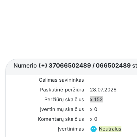
Numerio
(+) 37066502489
/
066502489
s
Galimas savininkas
Paskutinė peržiūra
28.07.2026
Peržiūrų skaičius
x 152
Įvertinimų skaičius
x 0
Komentarų skaičius
x 0
Įvertinimas
Neutralus