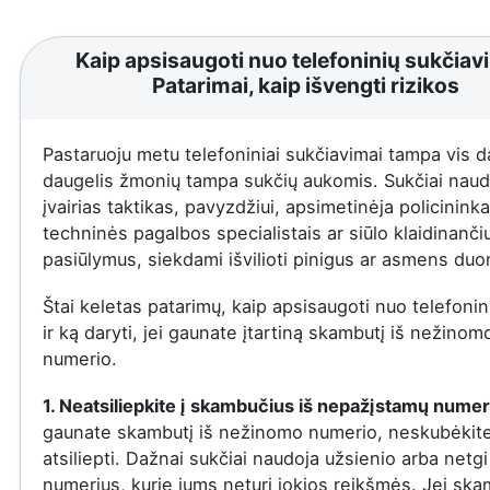
Kaip apsisaugoti nuo telefoninių sukčiav
Patarimai, kaip išvengti rizikos
Pastaruoju metu telefoniniai sukčiavimai tampa vis d
daugelis žmonių tampa sukčių aukomis. Sukčiai naud
įvairias taktikas, pavyzdžiui, apsimetinėja policininka
techninės pagalbos specialistais ar siūlo klaidinanči
pasiūlymus, siekdami išvilioti pinigus ar asmens du
Štai keletas patarimų, kaip apsisaugoti nuo telefonin
ir ką daryti, jei gaunate įtartiną skambutį iš nežinom
numerio.
1. Neatsiliepkite į skambučius iš nepažįstamų numer
gaunate skambutį iš nežinomo numerio, neskubėkit
atsiliepti. Dažnai sukčiai naudoja užsienio arba netgi
numerius, kurie jums neturi jokios reikšmės. Jei ska