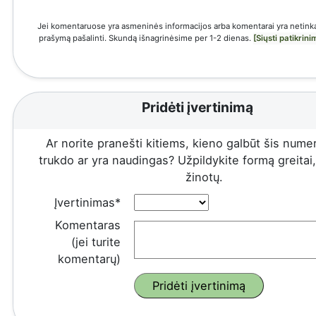
Jei komentaruose yra asmeninės informacijos arba komentarai yra netinka
prašymą pašalinti. Skundą išnagrinėsime per 1-2 dienas.
[Siųsti patikrin
Pridėti įvertinimą
Ar norite pranešti kitiems, kieno galbūt šis numeri
trukdo ar yra naudingas? Užpildykite formą greitai, 
žinotų.
Įvertinimas*
Komentaras
(jei turite
komentarų)