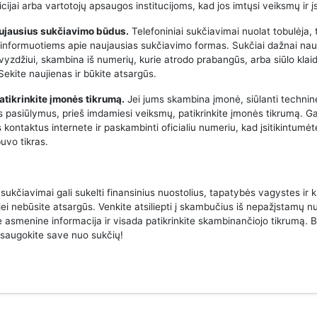
icijai arba vartotojų apsaugos institucijoms, kad jos imtųsi veiksmų ir į
aujausius sukčiavimo būdus.
Telefoniniai sukčiavimai nuolat tobulėja, 
 informuotiems apie naujausias sukčiavimo formas. Sukčiai dažnai na
avyzdžiui, skambina iš numerių, kurie atrodo prabangūs, arba siūlo klai
ekite naujienas ir būkite atsargūs.
atikrinkite įmonės tikrumą.
Jei jums skambina įmonė, siūlanti techni
us pasiūlymus, prieš imdamiesi veiksmų, patikrinkite įmonės tikrumą. Ga
 kontaktus internete ir paskambinti oficialiu numeriu, kad įsitikintumėt
uvo tikras.
 sukčiavimai gali sukelti finansinius nuostolius, tapatybės vagystes ir k
jei nebūsite atsargūs. Venkite atsiliepti į skambučius iš nepažįstamų n
e asmenine informacija ir visada patikrinkite skambinančiojo tikrumą. B
psaugokite save nuo sukčių!