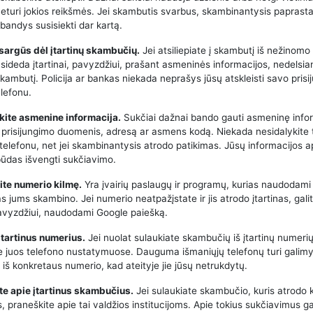
neturi jokios reikšmės. Jei skambutis svarbus, skambinantysis paprasta
bandys susisiekti dar kartą.
tsargūs dėl įtartinų skambučių.
Jei atsiliepiate į skambutį iš nežinomo
asideda įtartinai, pavyzdžiui, prašant asmeninės informacijos, nedelsia
kambutį. Policija ar bankas niekada neprašys jūsų atskleisti savo pris
lefonu.
kite asmenine informacija.
Sukčiai dažnai bando gauti asmeninę infor
 prisijungimo duomenis, adresą ar asmens kodą. Niekada nesidalykite 
 telefonu, net jei skambinantysis atrodo patikimas. Jūsų informacijos 
būdas išvengti sukčiavimo.
kite numerio kilmę.
Yra įvairių paslaugų ir programų, kurias naudodami 
kas jums skambino. Jei numerio neatpažįstate ir jis atrodo įtartinas, galit
 pavyzdžiui, naudodami Google paiešką.
 įtartinus numerius.
Jei nuolat sulaukiate skambučių iš įtartinų numerių
e juos telefono nustatymuose. Dauguma išmaniųjų telefonų turi galimy
iš konkretaus numerio, kad ateityje jie jūsų netrukdytų.
te apie įtartinus skambučius.
Jei sulaukiate skambučio, kuris atrodo 
 praneškite apie tai valdžios institucijoms. Apie tokius sukčiavimus ga