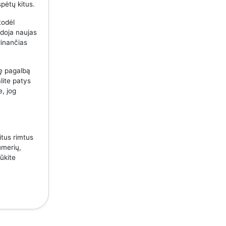
spėtų kitus.
todėl
udoja naujas
dinančias
nę pagalbą
lite patys
e, jog
itus rimtus
umerių,
ūkite