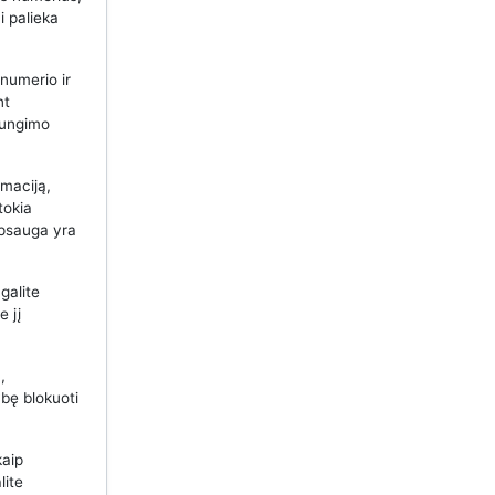
i palieka
 numerio ir
nt
ijungimo
maciją,
tokia
apsauga yra
galite
e jį
,
bę blokuoti
kaip
lite