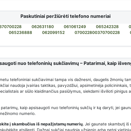
Paskutiniai peržiūrėti telefono numeriai
370700228
062631180
061061249
065242328
065236888
062099152
070022800370700228
saugoti nuo telefoninių sukčiavimų – Patarimai, kaip išveng
metu telefoniniai sukčiavimai tampa vis dažnesni, daugelis žmonių ta
čiai naudoja įvairias taktikas, pavyzdžiui, apsimetinėja policininkais,
cialistais ar siūlo klaidinančius pasiūlymus, siekdami išvilioti pinigus
 patarimų, kaip apsisaugoti nuo telefoninių sukčių ir ką daryti, jei gauna
 nežinomo numerio.
epkite į skambučius iš nepažįstamų numerių.
Jei gaunate skambutį iš
kubėkite atsiliepti. Dažnai sukčiai naudoja užsienio arba netgi vietini