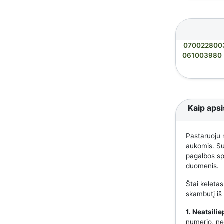
070022800
061003980
Kaip apsi
Pastaruoju 
aukomis. Suk
pagalbos spe
duomenis.
Štai keletas
skambutį iš
1. Neatsili
numerio, nes