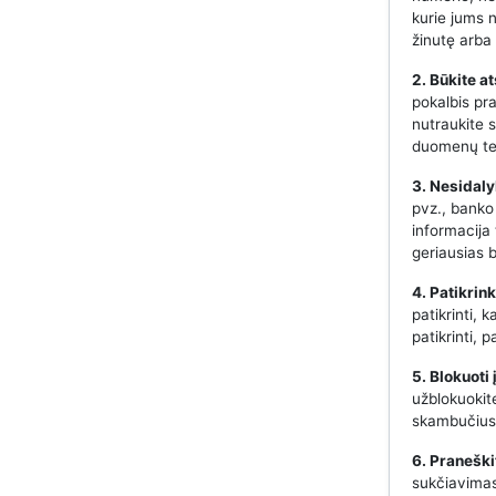
kurie jums 
žinutę arba 
2. Būkite a
pokalbis pr
nutraukite s
duomenų te
3. Nesidaly
pvz., banko
informacija
geriausias 
4. Patikrin
patikrinti, 
patikrinti,
5. Blokuoti
užblokuokit
skambučius 
6. Praneški
sukčiavimas,