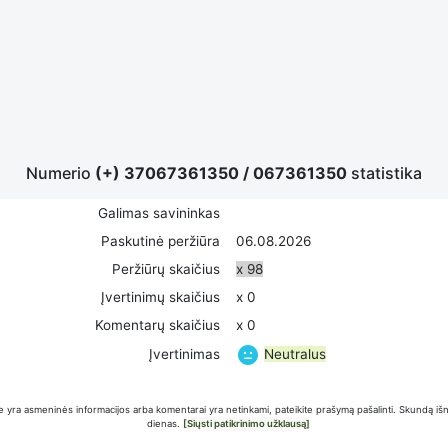
Numerio
(+) 37067361350
/
067361350
statistika
Galimas savininkas
Paskutinė peržiūra
06.08.2026
Peržiūrų skaičius
x 98
Įvertinimų skaičius
x 0
Komentarų skaičius
x 0
Neutralus
Įvertinimas
 yra asmeninės informacijos arba komentarai yra netinkami, pateikite prašymą pašalinti. Skundą iš
dienas.
[Siųsti patikrinimo užklausą]