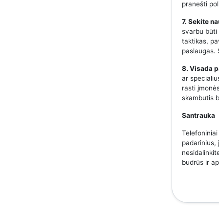
pranešti pol
7. Sekite n
svarbu būti
taktikas, p
paslaugas. S
8. Visada p
ar speciali
rasti įmonės
skambutis b
Santrauka
Telefoniniai
padarinius, 
nesidalinkit
budrūs ir a