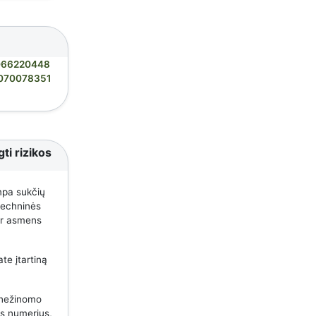
066220448
070078351
ti rizikos
mpa sukčių
 techninės
 ar asmens
te įtartiną
 nežinomo
us numerius,