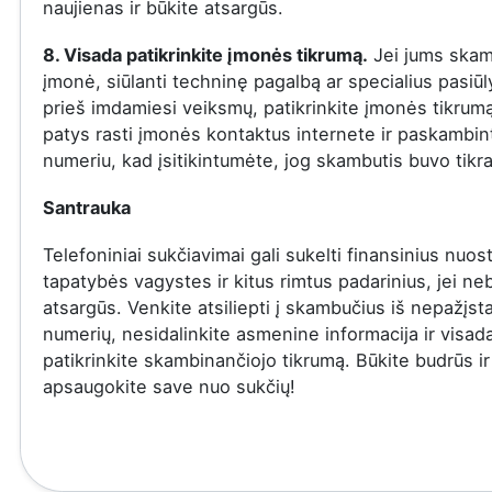
naujienas ir būkite atsargūs.
8. Visada patikrinkite įmonės tikrumą.
Jei jums skam
įmonė, siūlanti techninę pagalbą ar specialius pasiū
prieš imdamiesi veiksmų, patikrinkite įmonės tikrumą
patys rasti įmonės kontaktus internete ir paskambinti
numeriu, kad įsitikintumėte, jog skambutis buvo tikra
Santrauka
Telefoniniai sukčiavimai gali sukelti finansinius nuost
tapatybės vagystes ir kitus rimtus padarinius, jei ne
atsargūs. Venkite atsiliepti į skambučius iš nepažįs
numerių, nesidalinkite asmenine informacija ir visad
patikrinkite skambinančiojo tikrumą. Būkite budrūs ir
apsaugokite save nuo sukčių!