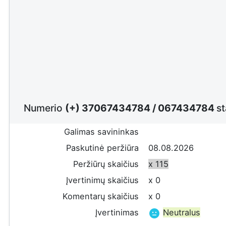
Numerio
(+) 37067434784
/
067434784
st
Galimas savininkas
Paskutinė peržiūra
08.08.2026
Peržiūrų skaičius
x 115
Įvertinimų skaičius
x 0
Komentarų skaičius
x 0
Įvertinimas
Neutralus