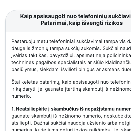
Kaip apsisaugoti nuo telefoninių sukčiav
Patarimai, kaip išvengti rizikos
Pastaruoju metu telefoniniai sukčiavimai tampa vis d
daugelis žmonių tampa sukčių aukomis. Sukčiai naud
įvairias taktikas, pavyzdžiui, apsimetinėja policininka
techninės pagalbos specialistais ar siūlo klaidinanči
pasiūlymus, siekdami išvilioti pinigus ar asmens du
Štai keletas patarimų, kaip apsisaugoti nuo telefonin
ir ką daryti, jei gaunate įtartiną skambutį iš nežinom
numerio.
1. Neatsiliepkite į skambučius iš nepažįstamų numer
gaunate skambutį iš nežinomo numerio, neskubėkit
atsiliepti. Dažnai sukčiai naudoja užsienio arba netgi
numerius, kurie jums neturi jokios reikšmės. Jei ska