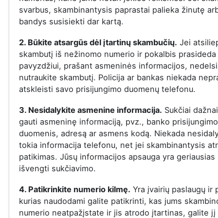
svarbus, skambinantysis paprastai palieka žinutę ar
bandys susisiekti dar kartą.
2. Būkite atsargūs dėl įtartinų skambučių.
Jei atsilie
skambutį iš nežinomo numerio ir pokalbis prasideda į
pavyzdžiui, prašant asmeninės informacijos, nedelsi
nutraukite skambutį. Policija ar bankas niekada nepr
atskleisti savo prisijungimo duomenų telefonu.
3. Nesidalykite asmenine informacija.
Sukčiai dažna
gauti asmeninę informaciją, pvz., banko prisijungimo
duomenis, adresą ar asmens kodą. Niekada nesidaly
tokia informacija telefonu, net jei skambinantysis at
patikimas. Jūsų informacijos apsauga yra geriausias
išvengti sukčiavimo.
4. Patikrinkite numerio kilmę.
Yra įvairių paslaugų ir
kurias naudodami galite patikrinti, kas jums skambin
numerio neatpažįstate ir jis atrodo įtartinas, galite jį 