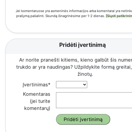
Jei komentaruose yra asmeninės informacijos arba komentarai yra netinka
prašymą pašalinti. Skundą išnagrinėsime per 1-2 dienas.
[Siųsti patikrin
Pridėti įvertinimą
Ar norite pranešti kitiems, kieno galbūt šis numeri
trukdo ar yra naudingas? Užpildykite formą greitai, 
žinotų.
Įvertinimas*
Komentaras
(jei turite
komentarų)