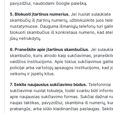
pavyzdžiui, naudodami Google paiešką.
5. Blokuoti įtartinus numerius.
Jei nuolat sulaukiate
skambučių iš įtartinų numerių, užblokuokite juos tel
nustatymuose. Dauguma išmaniųjų telefonų turi gal
blokuoti skambučius iš konkretaus numerio, kad ateit
jūsų netrukdytų.
6. Praneškite apie įtartinus skambučius.
Jei sulauki
skambučio, kuris atrodo kaip sukčiavimas, praneškite
valdžios institucijoms. Apie tokius sukčiavimus galit
policijai arba vartotojų apsaugos institucijoms, kad j
veiksmų ir įspėtų kitus.
7. Sekite naujausius sukčiavimo būdus.
Telefoniniai
sukčiavimai nuolat tobulėja, todėl svarbu būti infor
apie naujausias sukčiavimo formas. Sukčiai dažnai n
naujas taktikas, pavyzdžiui, skambina iš numerių, ku
prabangūs, arba siūlo klaidinančias paslaugas. Sekit