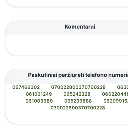
Komentarai
Paskutiniai peržiūrėti telefono numeri
067466302
070022800370700228
062
061061249
065242328
06622044
061003980
065236888
06209915
070022800370700228