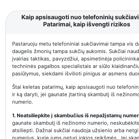
Kaip apsisaugoti nuo telefoninių sukčiav
Patarimai, kaip išvengti rizikos
Pastaruoju metu telefoniniai sukčiavimai tampa vis d
daugelis žmonių tampa sukčių aukomis. Sukčiai naud
įvairias taktikas, pavyzdžiui, apsimetinėja policininka
techninės pagalbos specialistais ar siūlo klaidinanči
pasiūlymus, siekdami išvilioti pinigus ar asmens du
Štai keletas patarimų, kaip apsisaugoti nuo telefonin
ir ką daryti, jei gaunate įtartiną skambutį iš nežinom
numerio.
1. Neatsiliepkite į skambučius iš nepažįstamų numer
gaunate skambutį iš nežinomo numerio, neskubėkit
atsiliepti. Dažnai sukčiai naudoja užsienio arba netgi
numerius, kurie jums neturi jokios reikšmės. Jei ska