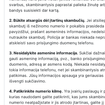
svarbus, skambinantysis paprastai palieka žinutę ar
bandys susisiekti dar kartą.
2. Būkite atsargūs dėl įtartinų skambučių.
Jei atsilie
skambutį iš nežinomo numerio ir pokalbis prasideda į
pavyzdžiui, prašant asmeninės informacijos, nedelsi
nutraukite skambutį. Policija ar bankas niekada nepr
atskleisti savo prisijungimo duomenų telefonu.
3. Nesidalykite asmenine informacija.
Sukčiai dažna
gauti asmeninę informaciją, pvz., banko prisijungimo
duomenis, adresą ar asmens kodą. Niekada nesidaly
tokia informacija telefonu, net jei skambinantysis at
patikimas. Jūsų informacijos apsauga yra geriausias
išvengti sukčiavimo.
4. Patikrinkite numerio kilmę.
Yra įvairių paslaugų ir
kurias naudodami galite patikrinti, kas jums skambin
numerio neatpažįstate ir jis atrodo įtartinas, galite jį 