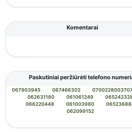
Komentarai
Paskutiniai peržiūrėti telefono numeri
067903945
067466302
070022800370
062631180
061061249
06524232
066220448
061003980
06523688
062099152