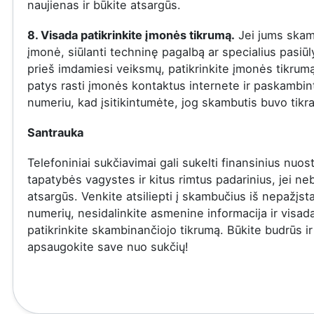
naujienas ir būkite atsargūs.
8. Visada patikrinkite įmonės tikrumą.
Jei jums skam
įmonė, siūlanti techninę pagalbą ar specialius pasiū
prieš imdamiesi veiksmų, patikrinkite įmonės tikrumą
patys rasti įmonės kontaktus internete ir paskambinti
numeriu, kad įsitikintumėte, jog skambutis buvo tikra
Santrauka
Telefoniniai sukčiavimai gali sukelti finansinius nuost
tapatybės vagystes ir kitus rimtus padarinius, jei ne
atsargūs. Venkite atsiliepti į skambučius iš nepažįs
numerių, nesidalinkite asmenine informacija ir visad
patikrinkite skambinančiojo tikrumą. Būkite budrūs ir
apsaugokite save nuo sukčių!