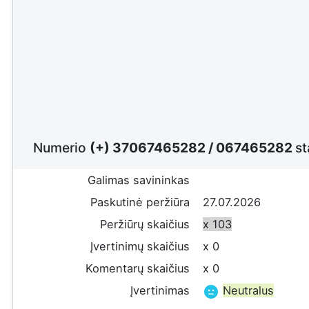
Numerio
(+) 37067465282
/
067465282
st
Galimas savininkas
Paskutinė peržiūra
27.07.2026
Peržiūrų skaičius
x 103
Įvertinimų skaičius
x 0
Komentarų skaičius
x 0
Įvertinimas
Neutralus