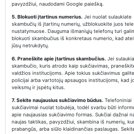
pavyzdžiui, naudodami Google paiešką.
5. Blokuoti įtartinus numerius.
Jei nuolat sulaukiate
skambučių iš įtartinų numerių, užblokuokite juos tel
nustatymuose. Dauguma išmaniųjų telefonų turi gal
blokuoti skambučius iš konkretaus numerio, kad ateit
jūsų netrukdytų.
6. Praneškite apie įtartinus skambučius.
Jei sulauki
skambučio, kuris atrodo kaip sukčiavimas, praneškite
valdžios institucijoms. Apie tokius sukčiavimus galit
policijai arba vartotojų apsaugos institucijoms, kad j
veiksmų ir įspėtų kitus.
7. Sekite naujausius sukčiavimo būdus.
Telefoniniai
sukčiavimai nuolat tobulėja, todėl svarbu būti infor
apie naujausias sukčiavimo formas. Sukčiai dažnai n
naujas taktikas, pavyzdžiui, skambina iš numerių, ku
prabangūs, arba siūlo klaidinančias paslaugas. Sekit