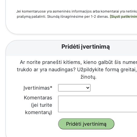
Jei komentaruose yra asmeninės informacijos arba komentarai yra netinka
prašymą pašalinti. Skundą išnagrinėsime per 1-2 dienas.
[Siųsti patikrin
Pridėti įvertinimą
Ar norite pranešti kitiems, kieno galbūt šis numeri
trukdo ar yra naudingas? Užpildykite formą greitai, 
žinotų.
Įvertinimas*
Komentaras
(jei turite
komentarų)