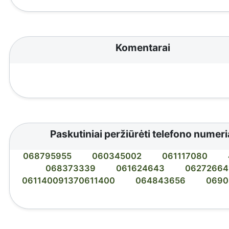
Komentarai
Paskutiniai peržiūrėti telefono numeri
068795955
060345002
061117080
068373339
061624643
06272664
061140091370611400
064843656
0690