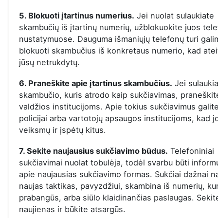
5. Blokuoti įtartinus numerius.
Jei nuolat sulaukiate
skambučių iš įtartinų numerių, užblokuokite juos tel
nustatymuose. Dauguma išmaniųjų telefonų turi gal
blokuoti skambučius iš konkretaus numerio, kad ateit
jūsų netrukdytų.
6. Praneškite apie įtartinus skambučius.
Jei sulauki
skambučio, kuris atrodo kaip sukčiavimas, praneškite
valdžios institucijoms. Apie tokius sukčiavimus galit
policijai arba vartotojų apsaugos institucijoms, kad j
veiksmų ir įspėtų kitus.
7. Sekite naujausius sukčiavimo būdus.
Telefoniniai
sukčiavimai nuolat tobulėja, todėl svarbu būti infor
apie naujausias sukčiavimo formas. Sukčiai dažnai n
naujas taktikas, pavyzdžiui, skambina iš numerių, ku
prabangūs, arba siūlo klaidinančias paslaugas. Sekit
naujienas ir būkite atsargūs.