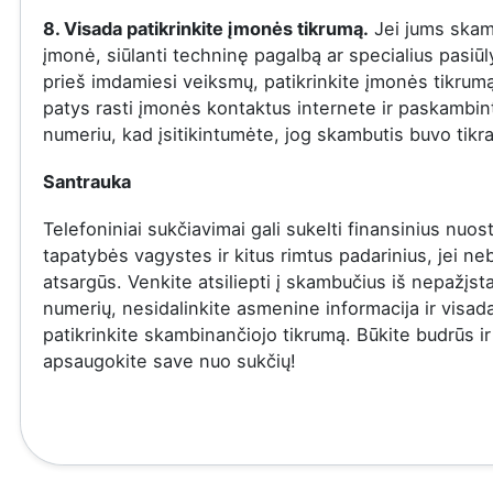
8. Visada patikrinkite įmonės tikrumą.
Jei jums skam
įmonė, siūlanti techninę pagalbą ar specialius pasiū
prieš imdamiesi veiksmų, patikrinkite įmonės tikrumą
patys rasti įmonės kontaktus internete ir paskambinti
numeriu, kad įsitikintumėte, jog skambutis buvo tikra
Santrauka
Telefoniniai sukčiavimai gali sukelti finansinius nuost
tapatybės vagystes ir kitus rimtus padarinius, jei ne
atsargūs. Venkite atsiliepti į skambučius iš nepažįs
numerių, nesidalinkite asmenine informacija ir visad
patikrinkite skambinančiojo tikrumą. Būkite budrūs ir
apsaugokite save nuo sukčių!