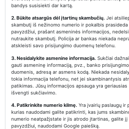
bandys susisiekti dar kartą.
2. Būkite atsargūs dėl įtartinų skambučių.
Jei atsilie
skambutį iš nežinomo numerio ir pokalbis prasideda į
pavyzdžiui, prašant asmeninės informacijos, nedelsi
nutraukite skambutį. Policija ar bankas niekada nepr
atskleisti savo prisijungimo duomenų telefonu.
3. Nesidalykite asmenine informacija.
Sukčiai dažna
gauti asmeninę informaciją, pvz., banko prisijungimo
duomenis, adresą ar asmens kodą. Niekada nesidaly
tokia informacija telefonu, net jei skambinantysis at
patikimas. Jūsų informacijos apsauga yra geriausias
išvengti sukčiavimo.
4. Patikrinkite numerio kilmę.
Yra įvairių paslaugų ir
kurias naudodami galite patikrinti, kas jums skambin
numerio neatpažįstate ir jis atrodo įtartinas, galite jį 
pavyzdžiui, naudodami Google paiešką.