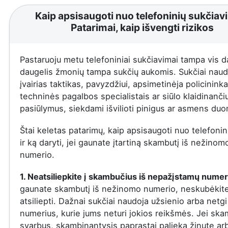
Kaip apsisaugoti nuo telefoninių sukčiav
Patarimai, kaip išvengti rizikos
Pastaruoju metu telefoniniai sukčiavimai tampa vis d
daugelis žmonių tampa sukčių aukomis. Sukčiai naud
įvairias taktikas, pavyzdžiui, apsimetinėja policininka
techninės pagalbos specialistais ar siūlo klaidinanči
pasiūlymus, siekdami išvilioti pinigus ar asmens du
Štai keletas patarimų, kaip apsisaugoti nuo telefonin
ir ką daryti, jei gaunate įtartiną skambutį iš nežinom
numerio.
1. Neatsiliepkite į skambučius iš nepažįstamų numer
gaunate skambutį iš nežinomo numerio, neskubėkit
atsiliepti. Dažnai sukčiai naudoja užsienio arba netgi
numerius, kurie jums neturi jokios reikšmės. Jei ska
svarbus, skambinantysis paprastai palieka žinutę ar