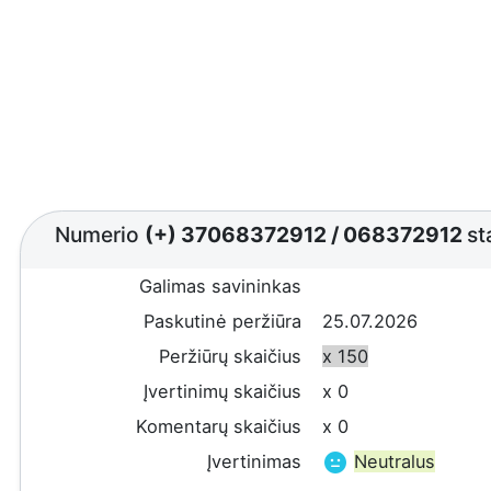
Numerio
(+) 37068372912
/
068372912
st
Galimas savininkas
Paskutinė peržiūra
25.07.2026
Peržiūrų skaičius
x 150
Įvertinimų skaičius
x 0
Komentarų skaičius
x 0
Įvertinimas
Neutralus