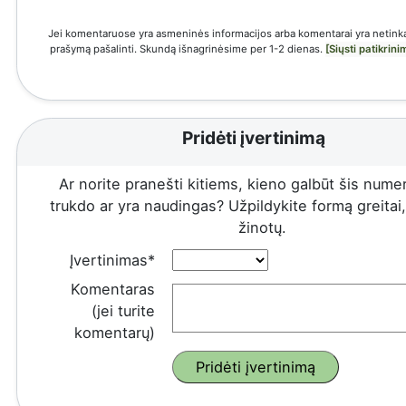
Jei komentaruose yra asmeninės informacijos arba komentarai yra netinka
prašymą pašalinti. Skundą išnagrinėsime per 1-2 dienas.
[Siųsti patikrin
Pridėti įvertinimą
Ar norite pranešti kitiems, kieno galbūt šis numeri
trukdo ar yra naudingas? Užpildykite formą greitai, 
žinotų.
Įvertinimas*
Komentaras
(jei turite
komentarų)