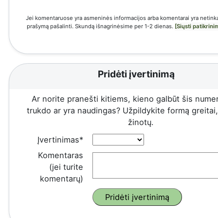
Jei komentaruose yra asmeninės informacijos arba komentarai yra netinka
prašymą pašalinti. Skundą išnagrinėsime per 1-2 dienas.
[Siųsti patikrin
Pridėti įvertinimą
Ar norite pranešti kitiems, kieno galbūt šis numeri
trukdo ar yra naudingas? Užpildykite formą greitai, 
žinotų.
Įvertinimas*
Komentaras
(jei turite
komentarų)