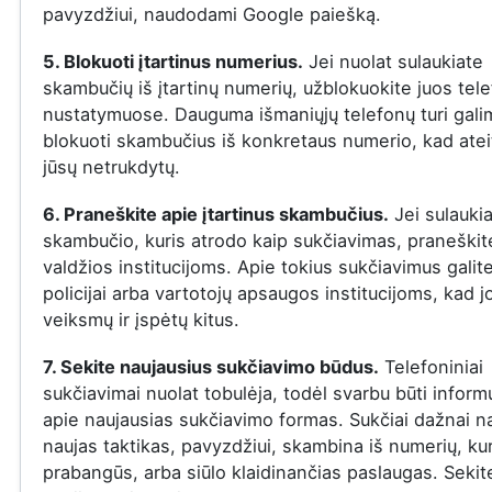
pavyzdžiui, naudodami Google paiešką.
5. Blokuoti įtartinus numerius.
Jei nuolat sulaukiate
skambučių iš įtartinų numerių, užblokuokite juos tel
nustatymuose. Dauguma išmaniųjų telefonų turi gal
blokuoti skambučius iš konkretaus numerio, kad ateit
jūsų netrukdytų.
6. Praneškite apie įtartinus skambučius.
Jei sulauki
skambučio, kuris atrodo kaip sukčiavimas, praneškite
valdžios institucijoms. Apie tokius sukčiavimus galit
policijai arba vartotojų apsaugos institucijoms, kad j
veiksmų ir įspėtų kitus.
7. Sekite naujausius sukčiavimo būdus.
Telefoniniai
sukčiavimai nuolat tobulėja, todėl svarbu būti infor
apie naujausias sukčiavimo formas. Sukčiai dažnai n
naujas taktikas, pavyzdžiui, skambina iš numerių, ku
prabangūs, arba siūlo klaidinančias paslaugas. Sekit