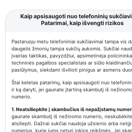
Kaip apsisaugoti nuo telefoninių sukčiav
Patarimai, kaip išvengti rizikos
Pastaruoju metu telefoniniai sukčiavimai tampa vis d
daugelis žmonių tampa sukčių aukomis. Sukčiai naud
įvairias taktikas, pavyzdžiui, apsimetinėja policininka
techninės pagalbos specialistais ar siūlo klaidinanči
pasiūlymus, siekdami išvilioti pinigus ar asmens du
Štai keletas patarimų, kaip apsisaugoti nuo telefonin
ir ką daryti, jei gaunate įtartiną skambutį iš nežinom
numerio.
1. Neatsiliepkite į skambučius iš nepažįstamų numer
gaunate skambutį iš nežinomo numerio, neskubėkit
atsiliepti. Dažnai sukčiai naudoja užsienio arba netgi
numerius, kurie jums neturi jokios reikšmės. Jei ska