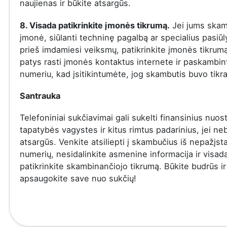
naujienas ir būkite atsargūs.
8. Visada patikrinkite įmonės tikrumą.
Jei jums skam
įmonė, siūlanti techninę pagalbą ar specialius pasiū
prieš imdamiesi veiksmų, patikrinkite įmonės tikrumą
patys rasti įmonės kontaktus internete ir paskambinti
numeriu, kad įsitikintumėte, jog skambutis buvo tikra
Santrauka
Telefoniniai sukčiavimai gali sukelti finansinius nuost
tapatybės vagystes ir kitus rimtus padarinius, jei ne
atsargūs. Venkite atsiliepti į skambučius iš nepažįs
numerių, nesidalinkite asmenine informacija ir visad
patikrinkite skambinančiojo tikrumą. Būkite budrūs ir
apsaugokite save nuo sukčių!