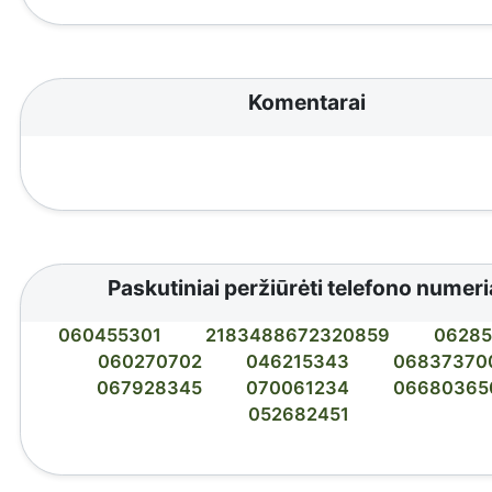
Komentarai
Paskutiniai peržiūrėti telefono numeri
060455301
2183488672320859
0628
060270702
046215343
06837370
067928345
070061234
06680365
052682451