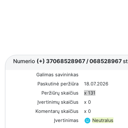
Numerio
(+) 37068528967
/
068528967
st
Galimas savininkas
Paskutinė peržiūra
18.07.2026
Peržiūrų skaičius
x 131
Įvertinimų skaičius
x 0
Komentarų skaičius
x 0
Įvertinimas
Neutralus