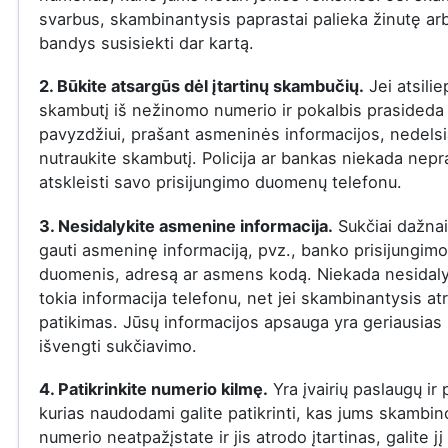
svarbus, skambinantysis paprastai palieka žinutę ar
bandys susisiekti dar kartą.
2. Būkite atsargūs dėl įtartinų skambučių.
Jei atsilie
skambutį iš nežinomo numerio ir pokalbis prasideda į
pavyzdžiui, prašant asmeninės informacijos, nedelsi
nutraukite skambutį. Policija ar bankas niekada nepr
atskleisti savo prisijungimo duomenų telefonu.
3. Nesidalykite asmenine informacija.
Sukčiai dažna
gauti asmeninę informaciją, pvz., banko prisijungimo
duomenis, adresą ar asmens kodą. Niekada nesidaly
tokia informacija telefonu, net jei skambinantysis at
patikimas. Jūsų informacijos apsauga yra geriausias
išvengti sukčiavimo.
4. Patikrinkite numerio kilmę.
Yra įvairių paslaugų ir
kurias naudodami galite patikrinti, kas jums skambin
numerio neatpažįstate ir jis atrodo įtartinas, galite jį 