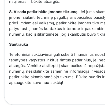
naujienas ir būkite atsargūs.
8. Visada patikrinkite įmonės tikrumą.
Jei jums skam
įmonė, siūlanti techninę pagalbą ar specialius pasiū
prieš imdamiesi veiksmų, patikrinkite įmonės tikrumą
patys rasti įmonės kontaktus internete ir paskambinti
numeriu, kad įsitikintumėte, jog skambutis buvo tikra
Santrauka
Telefoniniai sukčiavimai gali sukelti finansinius nuost
tapatybės vagystes ir kitus rimtus padarinius, jei ne
atsargūs. Venkite atsiliepti į skambučius iš nepažįs
numerių, nesidalinkite asmenine informacija ir visad
patikrinkite skambinančiojo tikrumą. Būkite budrūs ir
apsaugokite save nuo sukčių!