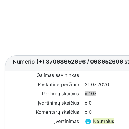
Numerio
(+) 37068652696
/
068652696
s
Galimas savininkas
Paskutinė peržiūra
21.07.2026
Peržiūrų skaičius
x 107
Įvertinimų skaičius
x 0
Komentarų skaičius
x 0
Įvertinimas
Neutralus