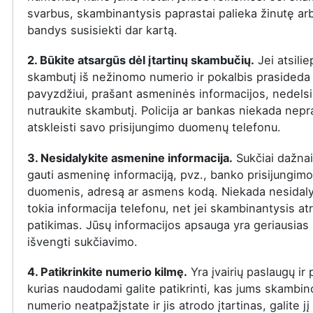
svarbus, skambinantysis paprastai palieka žinutę ar
bandys susisiekti dar kartą.
2. Būkite atsargūs dėl įtartinų skambučių.
Jei atsilie
skambutį iš nežinomo numerio ir pokalbis prasideda į
pavyzdžiui, prašant asmeninės informacijos, nedelsi
nutraukite skambutį. Policija ar bankas niekada nepr
atskleisti savo prisijungimo duomenų telefonu.
3. Nesidalykite asmenine informacija.
Sukčiai dažna
gauti asmeninę informaciją, pvz., banko prisijungimo
duomenis, adresą ar asmens kodą. Niekada nesidaly
tokia informacija telefonu, net jei skambinantysis at
patikimas. Jūsų informacijos apsauga yra geriausias
išvengti sukčiavimo.
4. Patikrinkite numerio kilmę.
Yra įvairių paslaugų ir
kurias naudodami galite patikrinti, kas jums skambin
numerio neatpažįstate ir jis atrodo įtartinas, galite jį 