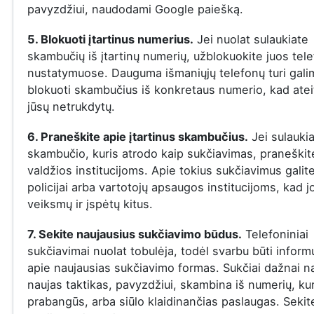
pavyzdžiui, naudodami Google paiešką.
5. Blokuoti įtartinus numerius.
Jei nuolat sulaukiate
skambučių iš įtartinų numerių, užblokuokite juos tel
nustatymuose. Dauguma išmaniųjų telefonų turi gal
blokuoti skambučius iš konkretaus numerio, kad ateit
jūsų netrukdytų.
6. Praneškite apie įtartinus skambučius.
Jei sulauki
skambučio, kuris atrodo kaip sukčiavimas, praneškite
valdžios institucijoms. Apie tokius sukčiavimus galit
policijai arba vartotojų apsaugos institucijoms, kad j
veiksmų ir įspėtų kitus.
7. Sekite naujausius sukčiavimo būdus.
Telefoniniai
sukčiavimai nuolat tobulėja, todėl svarbu būti infor
apie naujausias sukčiavimo formas. Sukčiai dažnai n
naujas taktikas, pavyzdžiui, skambina iš numerių, ku
prabangūs, arba siūlo klaidinančias paslaugas. Sekit