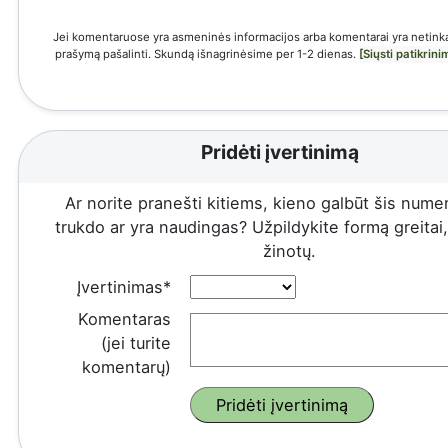
Jei komentaruose yra asmeninės informacijos arba komentarai yra netinka
prašymą pašalinti. Skundą išnagrinėsime per 1-2 dienas.
[Siųsti patikrin
Pridėti įvertinimą
Ar norite pranešti kitiems, kieno galbūt šis numeri
trukdo ar yra naudingas? Užpildykite formą greitai, 
žinotų.
Įvertinimas*
Komentaras
(jei turite
komentarų)