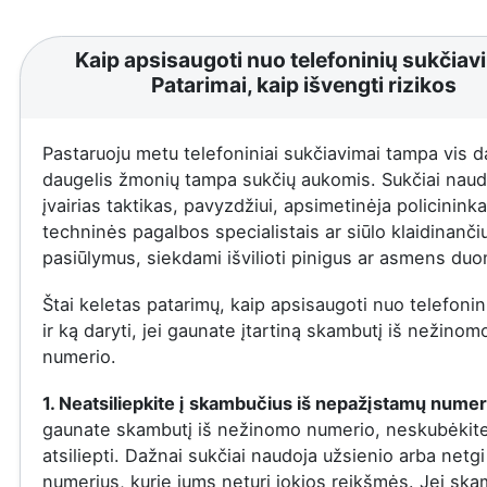
Kaip apsisaugoti nuo telefoninių sukčiav
Patarimai, kaip išvengti rizikos
Pastaruoju metu telefoniniai sukčiavimai tampa vis d
daugelis žmonių tampa sukčių aukomis. Sukčiai naud
įvairias taktikas, pavyzdžiui, apsimetinėja policininka
techninės pagalbos specialistais ar siūlo klaidinanči
pasiūlymus, siekdami išvilioti pinigus ar asmens du
Štai keletas patarimų, kaip apsisaugoti nuo telefonin
ir ką daryti, jei gaunate įtartiną skambutį iš nežinom
numerio.
1. Neatsiliepkite į skambučius iš nepažįstamų numer
gaunate skambutį iš nežinomo numerio, neskubėkit
atsiliepti. Dažnai sukčiai naudoja užsienio arba netgi
numerius, kurie jums neturi jokios reikšmės. Jei ska