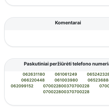
Komentarai
Paskutiniai peržiūrėti telefono numeri
062631180
061061249
06524232
066220448
061003980
06523688
062099152
070022800370700228
070
070022800370700228