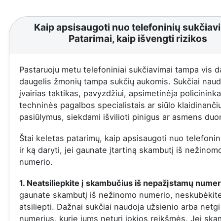
Kaip apsisaugoti nuo telefoninių sukčiav
Patarimai, kaip išvengti rizikos
Pastaruoju metu telefoniniai sukčiavimai tampa vis d
daugelis žmonių tampa sukčių aukomis. Sukčiai naud
įvairias taktikas, pavyzdžiui, apsimetinėja policininka
techninės pagalbos specialistais ar siūlo klaidinanči
pasiūlymus, siekdami išvilioti pinigus ar asmens du
Štai keletas patarimų, kaip apsisaugoti nuo telefonin
ir ką daryti, jei gaunate įtartiną skambutį iš nežinom
numerio.
1. Neatsiliepkite į skambučius iš nepažįstamų numer
gaunate skambutį iš nežinomo numerio, neskubėkit
atsiliepti. Dažnai sukčiai naudoja užsienio arba netgi
numerius, kurie jums neturi jokios reikšmės. Jei ska