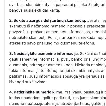
svarbus, skambinantysis paprastai palieka žinutę ar
bandys susisiekti dar kartą.
2. Būkite atsargūs dėl įtartinų skambučių.
Jei atsilie
skambutį iš nežinomo numerio ir pokalbis prasideda į
pavyzdžiui, prašant asmeninės informacijos, nedelsi
nutraukite skambutį. Policija ar bankas niekada nepr
atskleisti savo prisijungimo duomenų telefonu.
3. Nesidalykite asmenine informacija.
Sukčiai dažna
gauti asmeninę informaciją, pvz., banko prisijungimo
duomenis, adresą ar asmens kodą. Niekada nesidaly
tokia informacija telefonu, net jei skambinantysis at
patikimas. Jūsų informacijos apsauga yra geriausias
išvengti sukčiavimo.
4. Patikrinkite numerio kilmę.
Yra įvairių paslaugų ir
kurias naudodami galite patikrinti, kas jums skambin
numerio neatpažįstate ir jis atrodo įtartinas, galite jį 