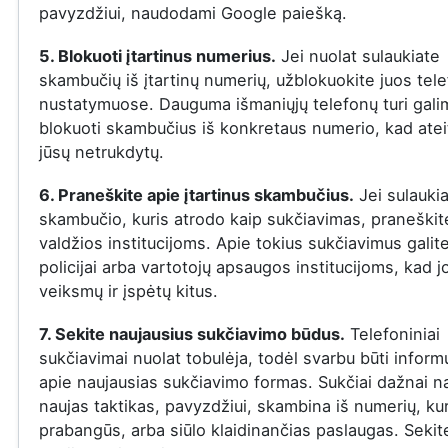
pavyzdžiui, naudodami Google paiešką.
5. Blokuoti įtartinus numerius.
Jei nuolat sulaukiate
skambučių iš įtartinų numerių, užblokuokite juos tel
nustatymuose. Dauguma išmaniųjų telefonų turi gal
blokuoti skambučius iš konkretaus numerio, kad ateit
jūsų netrukdytų.
6. Praneškite apie įtartinus skambučius.
Jei sulauki
skambučio, kuris atrodo kaip sukčiavimas, praneškite
valdžios institucijoms. Apie tokius sukčiavimus galit
policijai arba vartotojų apsaugos institucijoms, kad j
veiksmų ir įspėtų kitus.
7. Sekite naujausius sukčiavimo būdus.
Telefoniniai
sukčiavimai nuolat tobulėja, todėl svarbu būti infor
apie naujausias sukčiavimo formas. Sukčiai dažnai n
naujas taktikas, pavyzdžiui, skambina iš numerių, ku
prabangūs, arba siūlo klaidinančias paslaugas. Sekit