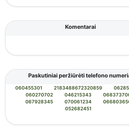
Komentarai
Paskutiniai peržiūrėti telefono numeri
060455301
2183488672320859
0628
060270702
046215343
06837370
067928345
070061234
06680365
052682451