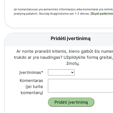
Jei komentaruose yra asmeninės informacijos arba komentarai yra netinka
prašymą pašalinti. Skundą išnagrinėsime per 1-2 dienas.
[Siųsti patikrin
Pridėti įvertinimą
Ar norite pranešti kitiems, kieno galbūt šis numeri
trukdo ar yra naudingas? Užpildykite formą greitai, 
žinotų.
Įvertinimas*
Komentaras
(jei turite
komentarų)