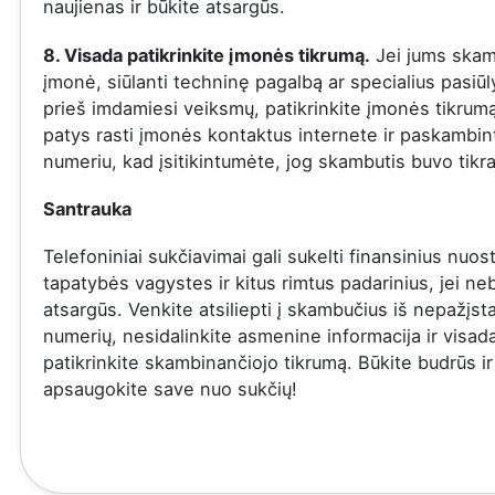
naujienas ir būkite atsargūs.
8. Visada patikrinkite įmonės tikrumą.
Jei jums skam
įmonė, siūlanti techninę pagalbą ar specialius pasiū
prieš imdamiesi veiksmų, patikrinkite įmonės tikrumą
patys rasti įmonės kontaktus internete ir paskambinti
numeriu, kad įsitikintumėte, jog skambutis buvo tikra
Santrauka
Telefoniniai sukčiavimai gali sukelti finansinius nuost
tapatybės vagystes ir kitus rimtus padarinius, jei ne
atsargūs. Venkite atsiliepti į skambučius iš nepažįs
numerių, nesidalinkite asmenine informacija ir visad
patikrinkite skambinančiojo tikrumą. Būkite budrūs ir
apsaugokite save nuo sukčių!