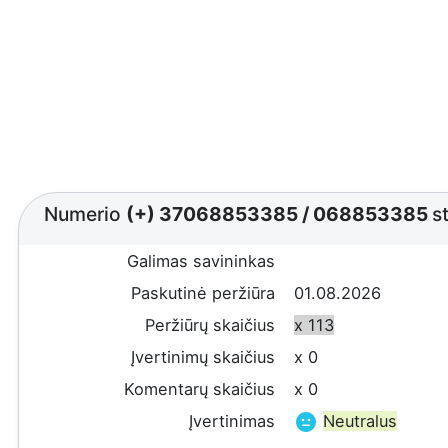
Numerio
(+) 37068853385
/
068853385
s
Galimas savininkas
Paskutinė peržiūra
01.08.2026
Peržiūrų skaičius
x 113
Įvertinimų skaičius
x 0
Komentarų skaičius
x 0
Įvertinimas
Neutralus