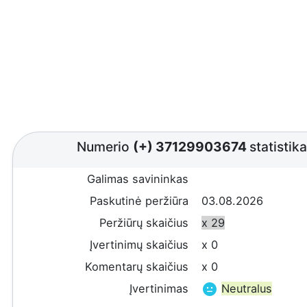
Numerio
(+) 37129903674
statistika
Galimas savininkas
Paskutinė peržiūra
03.08.2026
Peržiūrų skaičius
x 29
Įvertinimų skaičius
x 0
Komentarų skaičius
x 0
Įvertinimas
Neutralus