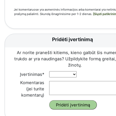
Jei komentaruose yra asmeninės informacijos arba komentarai yra netinka
prašymą pašalinti. Skundą išnagrinėsime per 1-2 dienas.
[Siųsti patikrin
Pridėti įvertinimą
Ar norite pranešti kitiems, kieno galbūt šis numeri
trukdo ar yra naudingas? Užpildykite formą greitai, 
žinotų.
Įvertinimas*
Komentaras
(jei turite
komentarų)