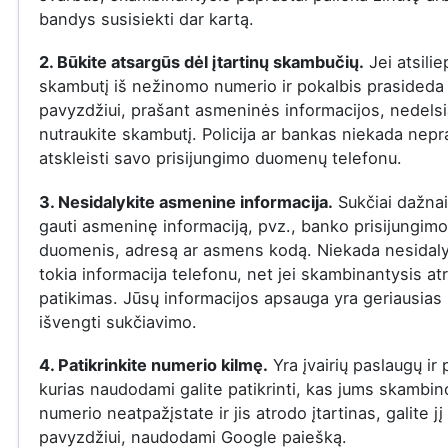
bandys susisiekti dar kartą.
2. Būkite atsargūs dėl įtartinų skambučių.
Jei atsilie
skambutį iš nežinomo numerio ir pokalbis prasideda į
pavyzdžiui, prašant asmeninės informacijos, nedelsi
nutraukite skambutį. Policija ar bankas niekada nepr
atskleisti savo prisijungimo duomenų telefonu.
3. Nesidalykite asmenine informacija.
Sukčiai dažna
gauti asmeninę informaciją, pvz., banko prisijungimo
duomenis, adresą ar asmens kodą. Niekada nesidaly
tokia informacija telefonu, net jei skambinantysis at
patikimas. Jūsų informacijos apsauga yra geriausias
išvengti sukčiavimo.
4. Patikrinkite numerio kilmę.
Yra įvairių paslaugų ir
kurias naudodami galite patikrinti, kas jums skambin
numerio neatpažįstate ir jis atrodo įtartinas, galite jį 
pavyzdžiui, naudodami Google paiešką.