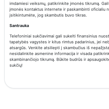
imdamiesi veiksmų, patikrinkite įmonės tikrumą. Gali
įmonės kontaktus internete ir paskambinti oficialiu 
įsitikintumėte, jog skambutis buvo tikras.
Santrauka
Telefoniniai sukčiavimai gali sukelti finansinius nuost
tapatybės vagystes ir kitus rimtus padarinius, jei ne
atsargūs. Venkite atsiliepti į skambučius iš nepažįs
nesidalinkite asmenine informacija ir visada patikrin
skambinančiojo tikrumą. Būkite budrūs ir apsaugoki
sukčių!