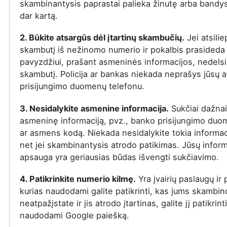
skambinantysis paprastai palieka žinutę arba bandys
dar kartą.
2. Būkite atsargūs dėl įtartinų skambučių.
Jei atsilie
skambutį iš nežinomo numerio ir pokalbis prasideda į
pavyzdžiui, prašant asmeninės informacijos, nedelsi
skambutį. Policija ar bankas niekada neprašys jūsų a
prisijungimo duomenų telefonu.
3. Nesidalykite asmenine informacija.
Sukčiai dažnai
asmeninę informaciją, pvz., banko prisijungimo duo
ar asmens kodą. Niekada nesidalykite tokia informac
net jei skambinantysis atrodo patikimas. Jūsų inform
apsauga yra geriausias būdas išvengti sukčiavimo.
4. Patikrinkite numerio kilmę.
Yra įvairių paslaugų ir
kurias naudodami galite patikrinti, kas jums skambin
neatpažįstate ir jis atrodo įtartinas, galite jį patikrint
naudodami Google paiešką.