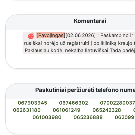
Komentarai
[Pavojingas]
[02.06.2026] : Paskambino ir 
rusiškai norėjo už registruiti į polikliniką kraujo
Paklausiau kodėl nekalba lietuviškai Tada padėj
Paskutiniai peržiūrėti telefono nume
067903945
067466302
0700228003
062631180
061061249
065242328
061003980
065236888
062099