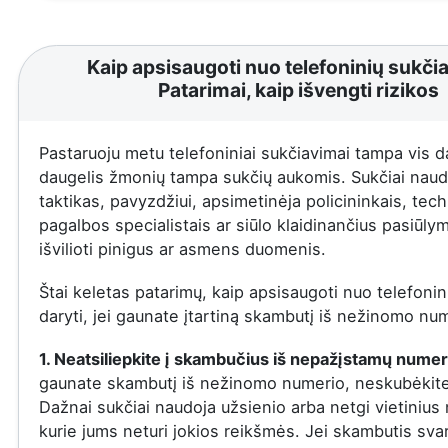
Kaip apsisaugoti nuo telefoninių sukči
Patarimai, kaip išvengti rizikos
Pastaruoju metu telefoniniai sukčiavimai tampa vis 
daugelis žmonių tampa sukčių aukomis. Sukčiai naudo
taktikas, pavyzdžiui, apsimetinėja policininkais, tec
pagalbos specialistais ar siūlo klaidinančius pasiūly
išvilioti pinigus ar asmens duomenis.
Štai keletas patarimų, kaip apsisaugoti nuo telefonini
daryti, jei gaunate įtartiną skambutį iš nežinomo nu
1. Neatsiliepkite į skambučius iš nepažįstamų numer
gaunate skambutį iš nežinomo numerio, neskubėkite a
Dažnai sukčiai naudoja užsienio arba netgi vietinius
kurie jums neturi jokios reikšmės. Jei skambutis sva