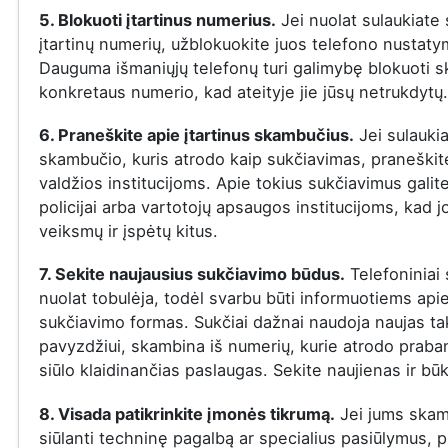
5. Blokuoti įtartinus numerius.
Jei nuolat sulaukiate
įtartinų numerių, užblokuokite juos telefono nustat
Dauguma išmaniųjų telefonų turi galimybę blokuoti s
konkretaus numerio, kad ateityje jie jūsų netrukdytų.
6. Praneškite apie įtartinus skambučius.
Jei sulauki
skambučio, kuris atrodo kaip sukčiavimas, praneškite
valdžios institucijoms. Apie tokius sukčiavimus galit
policijai arba vartotojų apsaugos institucijoms, kad j
veiksmų ir įspėtų kitus.
7. Sekite naujausius sukčiavimo būdus.
Telefoniniai 
nuolat tobulėja, todėl svarbu būti informuotiems api
sukčiavimo formas. Sukčiai dažnai naudoja naujas ta
pavyzdžiui, skambina iš numerių, kurie atrodo praba
siūlo klaidinančias paslaugas. Sekite naujienas ir būk
8. Visada patikrinkite įmonės tikrumą.
Jei jums skam
siūlanti techninę pagalbą ar specialius pasiūlymus, p