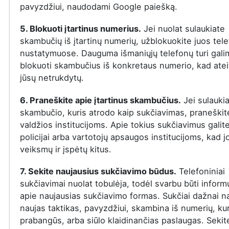
pavyzdžiui, naudodami Google paiešką.
5. Blokuoti įtartinus numerius.
Jei nuolat sulaukiate
skambučių iš įtartinų numerių, užblokuokite juos tel
nustatymuose. Dauguma išmaniųjų telefonų turi gal
blokuoti skambučius iš konkretaus numerio, kad ateit
jūsų netrukdytų.
6. Praneškite apie įtartinus skambučius.
Jei sulauki
skambučio, kuris atrodo kaip sukčiavimas, praneškite
valdžios institucijoms. Apie tokius sukčiavimus galit
policijai arba vartotojų apsaugos institucijoms, kad j
veiksmų ir įspėtų kitus.
7. Sekite naujausius sukčiavimo būdus.
Telefoniniai
sukčiavimai nuolat tobulėja, todėl svarbu būti infor
apie naujausias sukčiavimo formas. Sukčiai dažnai n
naujas taktikas, pavyzdžiui, skambina iš numerių, ku
prabangūs, arba siūlo klaidinančias paslaugas. Sekit