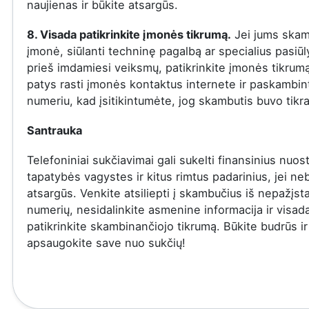
naujienas ir būkite atsargūs.
8. Visada patikrinkite įmonės tikrumą.
Jei jums skam
įmonė, siūlanti techninę pagalbą ar specialius pasiū
prieš imdamiesi veiksmų, patikrinkite įmonės tikrumą
patys rasti įmonės kontaktus internete ir paskambinti
numeriu, kad įsitikintumėte, jog skambutis buvo tikra
Santrauka
Telefoniniai sukčiavimai gali sukelti finansinius nuost
tapatybės vagystes ir kitus rimtus padarinius, jei ne
atsargūs. Venkite atsiliepti į skambučius iš nepažįs
numerių, nesidalinkite asmenine informacija ir visad
patikrinkite skambinančiojo tikrumą. Būkite budrūs ir
apsaugokite save nuo sukčių!