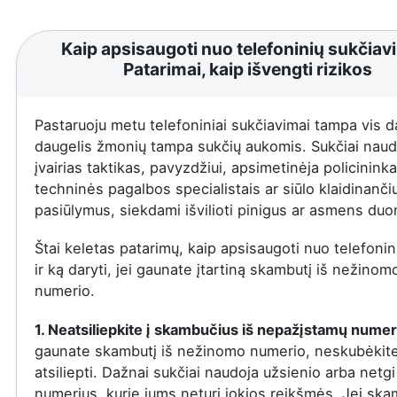
Kaip apsisaugoti nuo telefoninių sukčiav
Patarimai, kaip išvengti rizikos
Pastaruoju metu telefoniniai sukčiavimai tampa vis d
daugelis žmonių tampa sukčių aukomis. Sukčiai naud
įvairias taktikas, pavyzdžiui, apsimetinėja policininka
techninės pagalbos specialistais ar siūlo klaidinanči
pasiūlymus, siekdami išvilioti pinigus ar asmens du
Štai keletas patarimų, kaip apsisaugoti nuo telefonin
ir ką daryti, jei gaunate įtartiną skambutį iš nežinom
numerio.
1. Neatsiliepkite į skambučius iš nepažįstamų numer
gaunate skambutį iš nežinomo numerio, neskubėkit
atsiliepti. Dažnai sukčiai naudoja užsienio arba netgi
numerius, kurie jums neturi jokios reikšmės. Jei ska