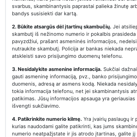
svarbus, skambinantysis paprastai palieka žinutę ar
bandys susisiekti dar kartą.
2. Būkite atsargūs dėl įtartinų skambučių.
Jei atsilie
skambutį iš nežinomo numerio ir pokalbis prasideda į
pavyzdžiui, prašant asmeninės informacijos, nedelsi
nutraukite skambutį. Policija ar bankas niekada nepr
atskleisti savo prisijungimo duomenų telefonu.
3. Nesidalykite asmenine informacija.
Sukčiai dažna
gauti asmeninę informaciją, pvz., banko prisijungimo
duomenis, adresą ar asmens kodą. Niekada nesidaly
tokia informacija telefonu, net jei skambinantysis at
patikimas. Jūsų informacijos apsauga yra geriausias
išvengti sukčiavimo.
4. Patikrinkite numerio kilmę.
Yra įvairių paslaugų ir
kurias naudodami galite patikrinti, kas jums skambin
numerio neatpažįstate ir jis atrodo įtartinas, galite jį 