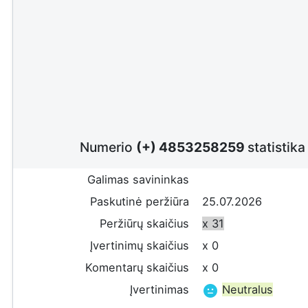
Numerio
(+) 4853258259
statistika
Galimas savininkas
Paskutinė peržiūra
25.07.2026
Peržiūrų skaičius
x 31
Įvertinimų skaičius
x 0
Komentarų skaičius
x 0
Įvertinimas
Neutralus