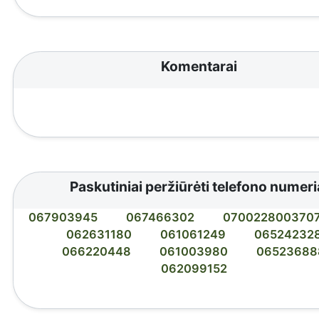
Komentarai
Paskutiniai peržiūrėti telefono numeri
067903945
067466302
070022800370
062631180
061061249
06524232
066220448
061003980
06523688
062099152