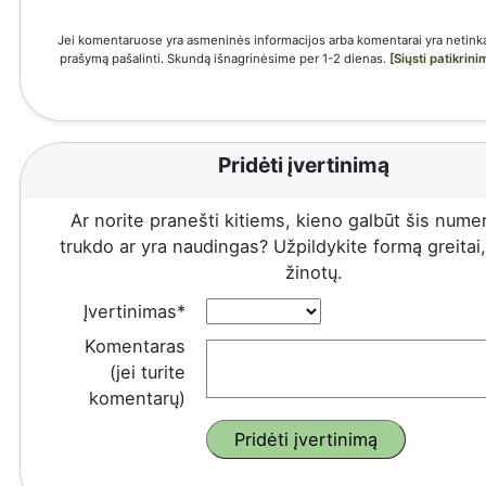
Jei komentaruose yra asmeninės informacijos arba komentarai yra netinka
prašymą pašalinti. Skundą išnagrinėsime per 1-2 dienas.
[Siųsti patikrin
Pridėti įvertinimą
Ar norite pranešti kitiems, kieno galbūt šis numeri
trukdo ar yra naudingas? Užpildykite formą greitai, 
žinotų.
Įvertinimas*
Komentaras
(jei turite
komentarų)