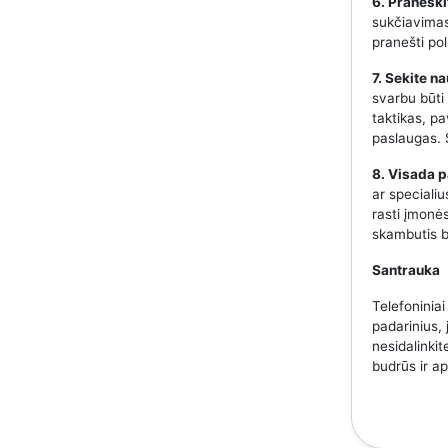
6. Praneški
sukčiavimas,
pranešti pol
7. Sekite n
svarbu būti
taktikas, p
paslaugas. S
8. Visada p
ar speciali
rasti įmonės
skambutis b
Santrauka
Telefoniniai
padarinius, 
nesidalinkit
budrūs ir a