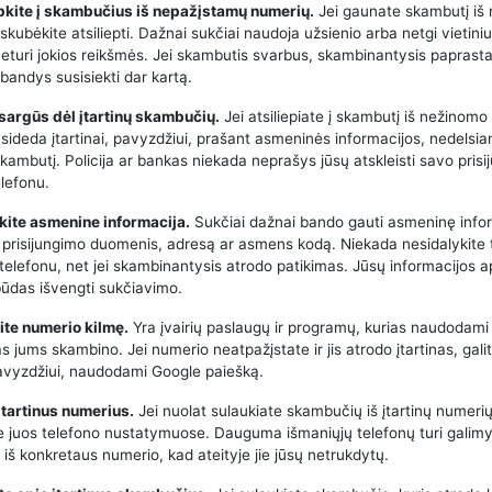
epkite į skambučius iš nepažįstamų numerių.
Jei gaunate skambutį iš
kubėkite atsiliepti. Dažnai sukčiai naudoja užsienio arba netgi vietini
neturi jokios reikšmės. Jei skambutis svarbus, skambinantysis paprasta
bandys susisiekti dar kartą.
tsargūs dėl įtartinų skambučių.
Jei atsiliepiate į skambutį iš nežinomo
asideda įtartinai, pavyzdžiui, prašant asmeninės informacijos, nedelsia
kambutį. Policija ar bankas niekada neprašys jūsų atskleisti savo pris
lefonu.
kite asmenine informacija.
Sukčiai dažnai bando gauti asmeninę infor
 prisijungimo duomenis, adresą ar asmens kodą. Niekada nesidalykite 
 telefonu, net jei skambinantysis atrodo patikimas. Jūsų informacijos 
būdas išvengti sukčiavimo.
kite numerio kilmę.
Yra įvairių paslaugų ir programų, kurias naudodami 
kas jums skambino. Jei numerio neatpažįstate ir jis atrodo įtartinas, galit
 pavyzdžiui, naudodami Google paiešką.
 įtartinus numerius.
Jei nuolat sulaukiate skambučių iš įtartinų numerių
e juos telefono nustatymuose. Dauguma išmaniųjų telefonų turi galimy
iš konkretaus numerio, kad ateityje jie jūsų netrukdytų.