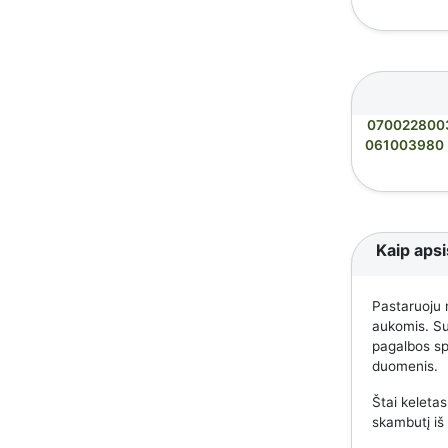
070022800
061003980
Kaip apsi
Pastaruoju 
aukomis. Suk
pagalbos spe
duomenis.
Štai keletas
skambutį iš