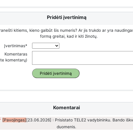
Pridėti įvertinimą
ranešti kitiems, kieno galbūt šis numeris? Ar jis trukdo ar yra naudinga
formą greitai, kad ir kiti žinotų.
Įvertinimas*
Komentaras
rite komentarų)
Komentarai
[Pavojingas]
[23.06.2026] : Prisistato TELE2 vadybininku. Bando išk
duomenis.