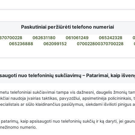
Paskutiniai peržiūrėti telefono numeriai
370700228
062631180
061061249
065242328
065236888
062099152
070022800370700228
saugoti nuo telefoninių sukčiavimų – Patarimai, kaip išveng
metu telefoniniai sukčiavimai tampa vis dažnesni, daugelis žmonių ta
čiai naudoja įvairias taktikas, pavyzdžiui, apsimetinėja policininkais,
cialistais ar siūlo klaidinančius pasiūlymus, siekdami išvilioti pinigus
 patarimų, kaip apsisaugoti nuo telefoninių sukčių ir ką daryti, jei gauna
 nežinomo numerio.