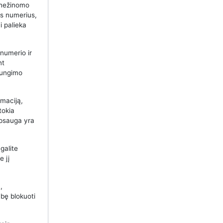
 nežinomo
us numerius,
i palieka
 numerio ir
nt
ijungimo
maciją,
tokia
apsauga yra
galite
e jį
,
bę blokuoti