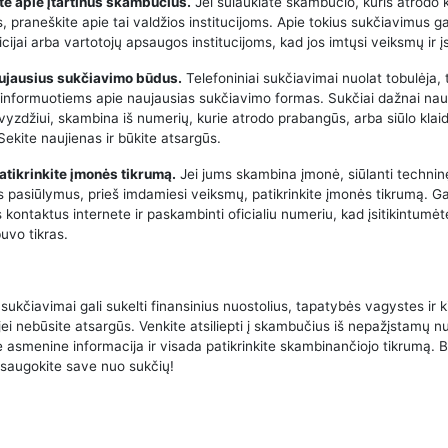
te apie įtartinus skambučius.
Jei sulaukiate skambučio, kuris atrodo 
 praneškite apie tai valdžios institucijoms. Apie tokius sukčiavimus ga
icijai arba vartotojų apsaugos institucijoms, kad jos imtųsi veiksmų ir į
aujausius sukčiavimo būdus.
Telefoniniai sukčiavimai nuolat tobulėja, 
 informuotiems apie naujausias sukčiavimo formas. Sukčiai dažnai na
avyzdžiui, skambina iš numerių, kurie atrodo prabangūs, arba siūlo klai
ekite naujienas ir būkite atsargūs.
atikrinkite įmonės tikrumą.
Jei jums skambina įmonė, siūlanti techni
us pasiūlymus, prieš imdamiesi veiksmų, patikrinkite įmonės tikrumą. Ga
 kontaktus internete ir paskambinti oficialiu numeriu, kad įsitikintumėt
uvo tikras.
 sukčiavimai gali sukelti finansinius nuostolius, tapatybės vagystes ir k
jei nebūsite atsargūs. Venkite atsiliepti į skambučius iš nepažįstamų n
e asmenine informacija ir visada patikrinkite skambinančiojo tikrumą. B
psaugokite save nuo sukčių!