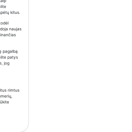
kaip
lite
spėtų kitus.
todėl
udoja naujas
dinančias
nę pagalbą
lite patys
e, jog
itus rimtus
umerių,
ūkite