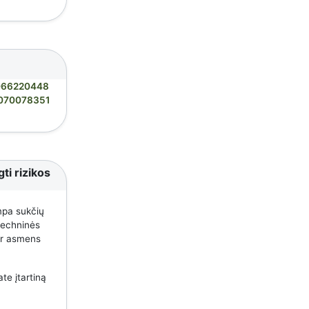
066220448
070078351
ti rizikos
mpa sukčių
 techninės
 ar asmens
te įtartiną