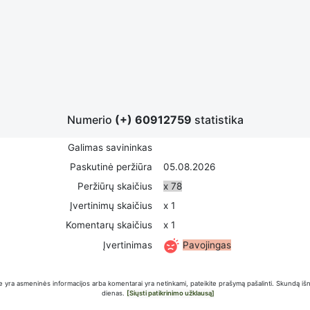
Numerio
(+) 60912759
statistika
Galimas savininkas
Paskutinė peržiūra
05.08.2026
Peržiūrų skaičius
x 78
Įvertinimų skaičius
x 1
Komentarų skaičius
x 1
Pavojingas
Įvertinimas
 yra asmeninės informacijos arba komentarai yra netinkami, pateikite prašymą pašalinti. Skundą iš
dienas.
[Siųsti patikrinimo užklausą]