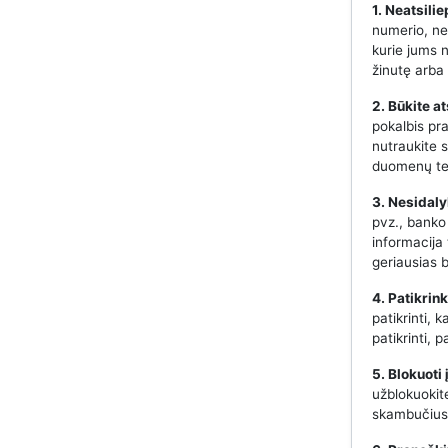
1. Neatsili
numerio, nes
kurie jums 
žinutę arba 
2. Būkite a
pokalbis pr
nutraukite s
duomenų te
3. Nesidaly
pvz., banko
informacija
geriausias 
4. Patikrin
patikrinti, 
patikrinti,
5. Blokuoti
užblokuokit
skambučius 