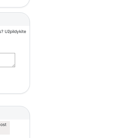
s? Užpildykite
vost