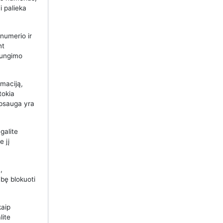
i palieka
 numerio ir
nt
ijungimo
maciją,
tokia
apsauga yra
galite
e jį
,
bę blokuoti
kaip
lite