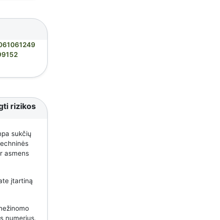
061061249
99152
ti rizikos
mpa sukčių
 techninės
 ar asmens
te įtartiną
 nežinomo
us numerius,