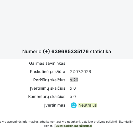
Numerio
(+) 639685335176
statistika
Galimas savininkas
Paskutinė peržiūra
27.07.2026
Peržiūrų skaičius
x 26
Įvertinimų skaičius
x 0
Komentarų skaičius
x 0
Neutralus
Įvertinimas
 yra asmeninės informacijos arba komentarai yra netinkami, pateikite prašymą pašalinti. Skundą iš
dienas.
[Siųsti patikrinimo užklausą]