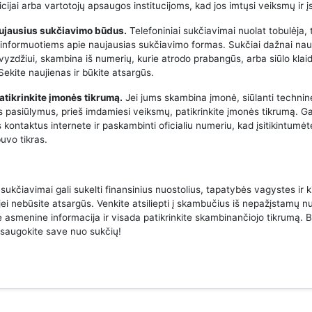
icijai arba vartotojų apsaugos institucijoms, kad jos imtųsi veiksmų ir į
aujausius sukčiavimo būdus.
Telefoniniai sukčiavimai nuolat tobulėja, 
 informuotiems apie naujausias sukčiavimo formas. Sukčiai dažnai na
avyzdžiui, skambina iš numerių, kurie atrodo prabangūs, arba siūlo klai
ekite naujienas ir būkite atsargūs.
atikrinkite įmonės tikrumą.
Jei jums skambina įmonė, siūlanti techni
us pasiūlymus, prieš imdamiesi veiksmų, patikrinkite įmonės tikrumą. Ga
 kontaktus internete ir paskambinti oficialiu numeriu, kad įsitikintumėt
uvo tikras.
 sukčiavimai gali sukelti finansinius nuostolius, tapatybės vagystes ir k
jei nebūsite atsargūs. Venkite atsiliepti į skambučius iš nepažįstamų n
e asmenine informacija ir visada patikrinkite skambinančiojo tikrumą. B
psaugokite save nuo sukčių!