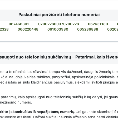
Paskutiniai peržiūrėti telefono numeriai
067466302
070022800370700228
062631180
2328
066220448
061003980
065236888
0620
saugoti nuo telefoninių sukčiavimų – Patarimai, kaip išveng
metu telefoniniai sukčiavimai tampa vis dažnesni, daugelis žmonių ta
čiai naudoja įvairias taktikas, pavyzdžiui, apsimetinėja policininkais,
cialistais ar siūlo klaidinančius pasiūlymus, siekdami išvilioti pinigus
 patarimų, kaip apsisaugoti nuo telefoninių sukčių ir ką daryti, jei gauna
 nežinomo numerio.
epkite į skambučius iš nepažįstamų numerių.
Jei gaunate skambutį iš
kubėkite atsiliepti. Dažnai sukčiai naudoja užsienio arba netgi vietini