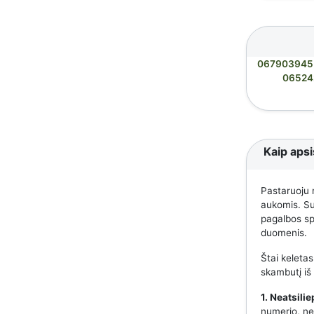
067903945
06524
Kaip apsi
Pastaruoju 
aukomis. Suk
pagalbos spe
duomenis.
Štai keletas
skambutį iš
1. Neatsili
numerio, nes