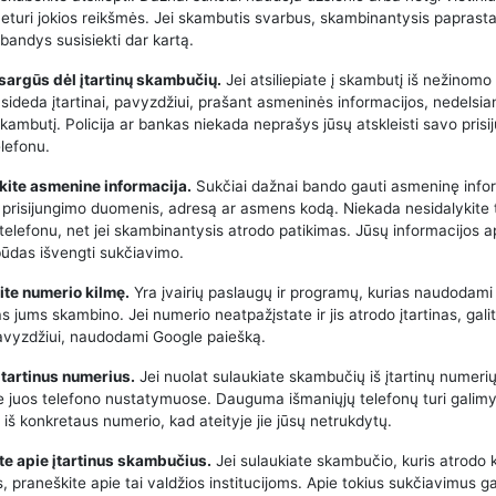
neturi jokios reikšmės. Jei skambutis svarbus, skambinantysis paprasta
bandys susisiekti dar kartą.
tsargūs dėl įtartinų skambučių.
Jei atsiliepiate į skambutį iš nežinomo
asideda įtartinai, pavyzdžiui, prašant asmeninės informacijos, nedelsia
kambutį. Policija ar bankas niekada neprašys jūsų atskleisti savo pris
lefonu.
kite asmenine informacija.
Sukčiai dažnai bando gauti asmeninę infor
 prisijungimo duomenis, adresą ar asmens kodą. Niekada nesidalykite 
 telefonu, net jei skambinantysis atrodo patikimas. Jūsų informacijos 
būdas išvengti sukčiavimo.
kite numerio kilmę.
Yra įvairių paslaugų ir programų, kurias naudodami 
kas jums skambino. Jei numerio neatpažįstate ir jis atrodo įtartinas, galit
 pavyzdžiui, naudodami Google paiešką.
 įtartinus numerius.
Jei nuolat sulaukiate skambučių iš įtartinų numerių
e juos telefono nustatymuose. Dauguma išmaniųjų telefonų turi galimy
iš konkretaus numerio, kad ateityje jie jūsų netrukdytų.
te apie įtartinus skambučius.
Jei sulaukiate skambučio, kuris atrodo 
 praneškite apie tai valdžios institucijoms. Apie tokius sukčiavimus ga