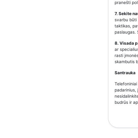
pranešti pol
7. Sekite n
svarbu būti
taktikas, p
paslaugas. S
8. Visada p
ar speciali
rasti įmonės
skambutis b
Santrauka
Telefoniniai
padarinius, 
nesidalinkit
budrūs ir a