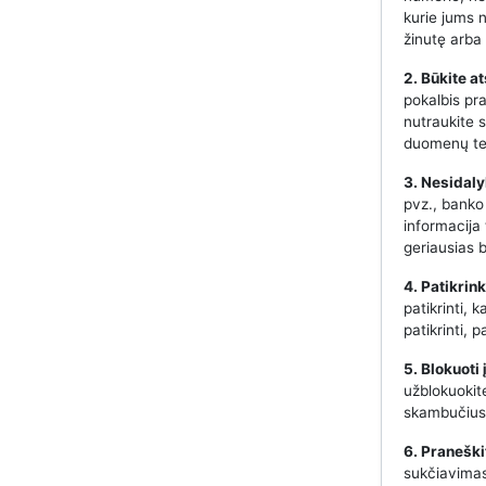
kurie jums 
žinutę arba 
2. Būkite a
pokalbis pr
nutraukite s
duomenų te
3. Nesidaly
pvz., banko
informacija
geriausias 
4. Patikrin
patikrinti, 
patikrinti,
5. Blokuoti
užblokuokit
skambučius 
6. Praneški
sukčiavimas,