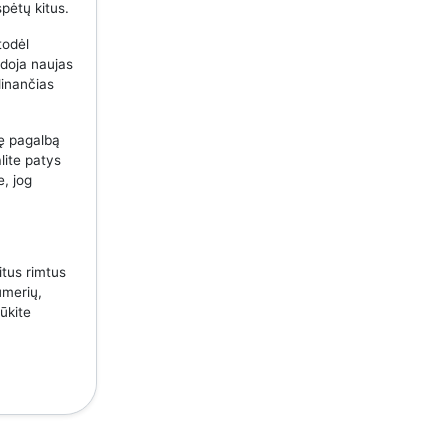
spėtų kitus.
todėl
udoja naujas
dinančias
nę pagalbą
lite patys
e, jog
itus rimtus
umerių,
ūkite