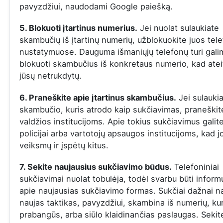
pavyzdžiui, naudodami Google paiešką.
5. Blokuoti įtartinus numerius.
Jei nuolat sulaukiate
skambučių iš įtartinų numerių, užblokuokite juos tel
nustatymuose. Dauguma išmaniųjų telefonų turi gal
blokuoti skambučius iš konkretaus numerio, kad ateit
jūsų netrukdytų.
6. Praneškite apie įtartinus skambučius.
Jei sulauki
skambučio, kuris atrodo kaip sukčiavimas, praneškite
valdžios institucijoms. Apie tokius sukčiavimus galit
policijai arba vartotojų apsaugos institucijoms, kad j
veiksmų ir įspėtų kitus.
7. Sekite naujausius sukčiavimo būdus.
Telefoniniai
sukčiavimai nuolat tobulėja, todėl svarbu būti infor
apie naujausias sukčiavimo formas. Sukčiai dažnai n
naujas taktikas, pavyzdžiui, skambina iš numerių, ku
prabangūs, arba siūlo klaidinančias paslaugas. Sekit