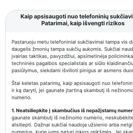
Kaip apsisaugoti nuo telefoninių sukčiav
Patarimai, kaip išvengti rizikos
Pastaruoju metu telefoniniai sukčiavimai tampa vis d
daugelis žmonių tampa sukčių aukomis. Sukčiai naud
įvairias taktikas, pavyzdžiui, apsimetinėja policininka
techninės pagalbos specialistais ar siūlo klaidinanči
pasiūlymus, siekdami išvilioti pinigus ar asmens du
Štai keletas patarimų, kaip apsisaugoti nuo telefonin
ir ką daryti, jei gaunate įtartiną skambutį iš nežinom
numerio.
1. Neatsiliepkite į skambučius iš nepažįstamų numer
gaunate skambutį iš nežinomo numerio, neskubėkit
atsiliepti. Dažnai sukčiai naudoja užsienio arba netgi
numerius, kurie jums neturi jokios reikšmės. Jei ska