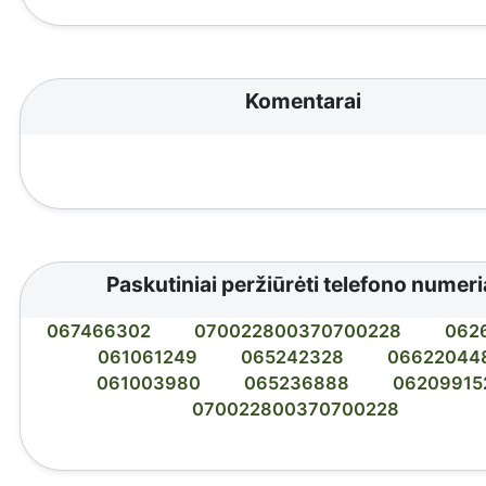
Komentarai
Paskutiniai peržiūrėti telefono numeri
067466302
070022800370700228
062
061061249
065242328
06622044
061003980
065236888
06209915
070022800370700228