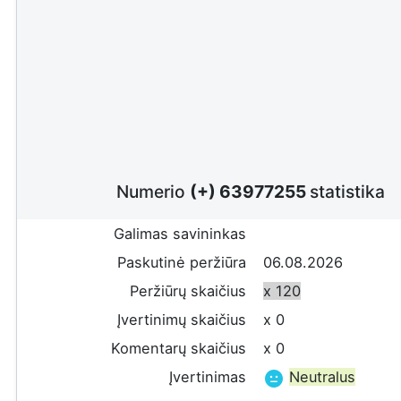
Numerio
(+) 63977255
statistika
Galimas savininkas
Paskutinė peržiūra
06.08.2026
Peržiūrų skaičius
x 120
Įvertinimų skaičius
x 0
Komentarų skaičius
x 0
Įvertinimas
Neutralus