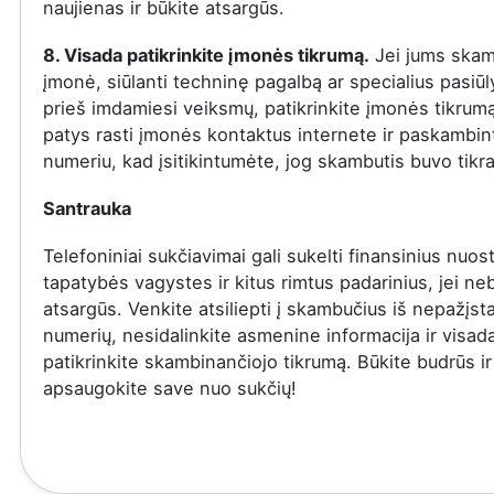
naujienas ir būkite atsargūs.
8. Visada patikrinkite įmonės tikrumą.
Jei jums skam
įmonė, siūlanti techninę pagalbą ar specialius pasiū
prieš imdamiesi veiksmų, patikrinkite įmonės tikrumą
patys rasti įmonės kontaktus internete ir paskambinti
numeriu, kad įsitikintumėte, jog skambutis buvo tikra
Santrauka
Telefoniniai sukčiavimai gali sukelti finansinius nuost
tapatybės vagystes ir kitus rimtus padarinius, jei ne
atsargūs. Venkite atsiliepti į skambučius iš nepažįs
numerių, nesidalinkite asmenine informacija ir visad
patikrinkite skambinančiojo tikrumą. Būkite budrūs ir
apsaugokite save nuo sukčių!