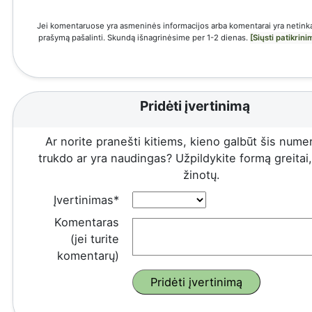
Jei komentaruose yra asmeninės informacijos arba komentarai yra netinka
prašymą pašalinti. Skundą išnagrinėsime per 1-2 dienas.
[Siųsti patikrin
Pridėti įvertinimą
Ar norite pranešti kitiems, kieno galbūt šis numeri
trukdo ar yra naudingas? Užpildykite formą greitai, 
žinotų.
Įvertinimas*
Komentaras
(jei turite
komentarų)