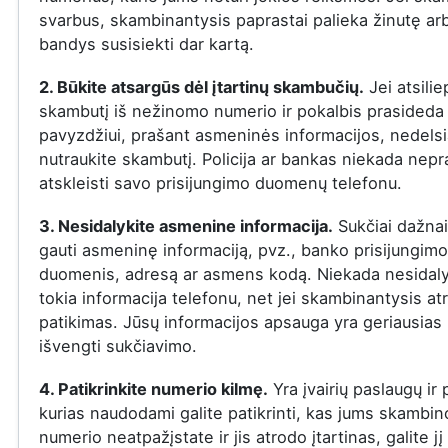
svarbus, skambinantysis paprastai palieka žinutę ar
bandys susisiekti dar kartą.
2. Būkite atsargūs dėl įtartinų skambučių.
Jei atsilie
skambutį iš nežinomo numerio ir pokalbis prasideda į
pavyzdžiui, prašant asmeninės informacijos, nedelsi
nutraukite skambutį. Policija ar bankas niekada nepr
atskleisti savo prisijungimo duomenų telefonu.
3. Nesidalykite asmenine informacija.
Sukčiai dažna
gauti asmeninę informaciją, pvz., banko prisijungimo
duomenis, adresą ar asmens kodą. Niekada nesidaly
tokia informacija telefonu, net jei skambinantysis at
patikimas. Jūsų informacijos apsauga yra geriausias
išvengti sukčiavimo.
4. Patikrinkite numerio kilmę.
Yra įvairių paslaugų ir
kurias naudodami galite patikrinti, kas jums skambin
numerio neatpažįstate ir jis atrodo įtartinas, galite jį 